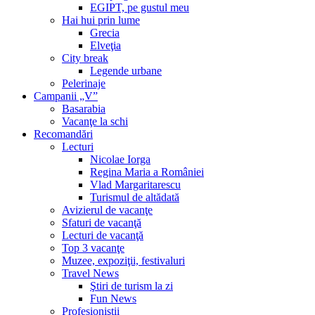
EGIPT, pe gustul meu
Hai hui prin lume
Grecia
Elveţia
City break
Legende urbane
Pelerinaje
Campanii „V”
Basarabia
Vacanţe la schi
Recomandări
Lecturi
Nicolae Iorga
Regina Maria a României
Vlad Margaritarescu
Turismul de altădată
Avizierul de vacanţe
Sfaturi de vacanţă
Lecturi de vacanţă
Top 3 vacanţe
Muzee, expoziţii, festivaluri
Travel News
Ştiri de turism la zi
Fun News
Profesioniştii