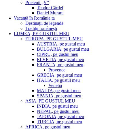
Prietenii „V”
Teodor Cârdei
Daniel Muraru
Vacanţă în România ta
Destinaţii de legendă
Tradiţii româneşti
LUMEA, PE GUSTUL MEU
EUROPA, PE GUSTUL MEU
AUSTRIA, pe gustul meu
BULGARIA, pe gustul meu
CIPRU, pe gustul meu
ELVETIA, pe gustul meu
FRANTA, pe gustul meu
Provence
GRECIA, pe gustul meu
ITALIA, pe gustul meu
Veneţia
MALTA, pe gustul meu
SPANIA, pe gustul meu
ASIA, PE GUSTUL MEU
INDIA, pe gustul meu
NEPAL, pe gustul meu
JAPONIA, pe gustul meu
TURCIA, pe gustul meu
AFRICA, pe gustul meu