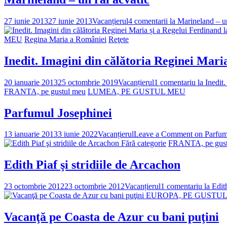
27 iunie 2013
27 iunie 2013
Vacanțierul
4 comentarii
la Marineland – un
MEU
Regina Maria a României
Reţete
Inedit. Imagini din călătoria Reginei Maria
20 ianuarie 2013
25 octombrie 2019
Vacanțierul
1 comentariu
la Inedit.
FRANTA, pe gustul meu
LUMEA, PE GUSTUL MEU
Parfumul Josephinei
13 ianuarie 2013
3 iunie 2022
Vacanțierul
Leave a Comment
on Parfum
Fără categorie
FRANTA, pe gust
Edith Piaf şi stridiile de Arcachon
23 octombrie 2012
23 octombrie 2012
Vacanțierul
1 comentariu
la Edith
EUROPA, PE GUSTU
Vacanţă pe Coasta de Azur cu bani puţini