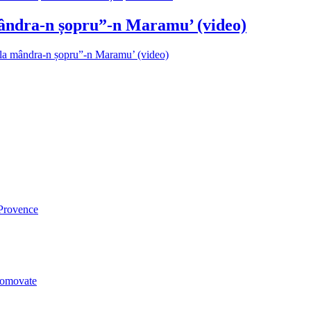
ândra-n șopru”-n Maramu’ (video)
la mândra-n șopru”-n Maramu’ (video)
Provence
romovate