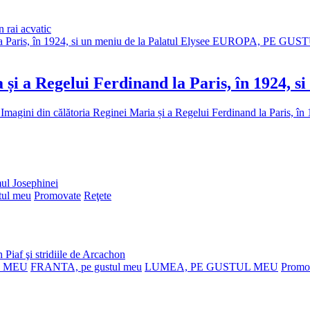
 rai acvatic
EUROPA, PE GUS
 și a Regelui Ferdinand la Paris, în 1924, s
 Imagini din călătoria Reginei Maria și a Regelui Ferdinand la Paris, în
ul Josephinei
ul meu
Promovate
Reţete
 Piaf şi stridiile de Arcachon
L MEU
FRANTA, pe gustul meu
LUMEA, PE GUSTUL MEU
Promo