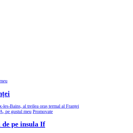
 meu
nței
-les-Bains, al treilea oraș termal al Franței
 pe gustul meu
Promovate
de pe insula If