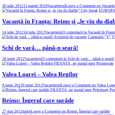
30 iulie 2012
11 martie 2018
Vacanțierul
Leave a Comment
on Vacanţă 
City break
EUROPA
Vacanţă în Franţa: Reims şi „le vin du dia
14 iulie 2012
14 iulie 2012
Vacanțierul
3 comentarii
la Vacanţă în Franţa
Avizierul de vacanţe
Campanii "V"
F
Schi de vară… până-n seară!
18 iunie 2012
Vacanțierul
3 comentarii
la Schi de vară… până-n seară!
FRANTA, pe gustul meu
Promovate
Valea Loarei – Valea Regilor
9 iunie 2012
9 iunie 2012
Vacanțierul
Leave a Comment
on Valea Loare
FRANTA, pe gustul meu
Pelerinaje
Pr
Reims: Îngerul care surâde
27 mai 2012
tudor
Leave a Comment
on Reims: Îngerul care surâde