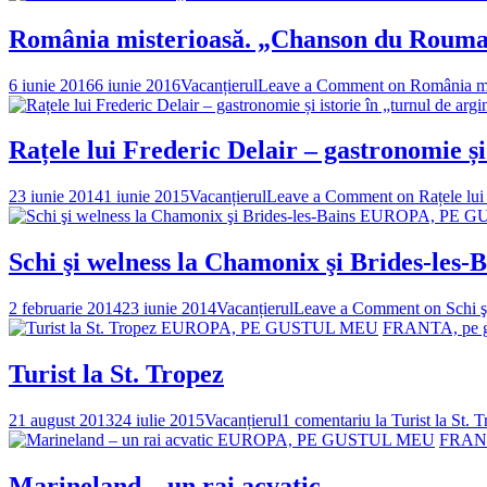
România misterioasă. „Chanson du Roumai
6 iunie 2016
6 iunie 2016
Vacanțierul
Leave a Comment
on România mi
Rațele lui Frederic Delair – gastronomie și 
23 iunie 2014
1 iunie 2015
Vacanțierul
Leave a Comment
on Rațele lui 
EUROPA, PE G
Schi şi welness la Chamonix şi Brides-les-
2 februarie 2014
23 iunie 2014
Vacanțierul
Leave a Comment
on Schi ş
EUROPA, PE GUSTUL MEU
FRANTA, pe g
Turist la St. Tropez
21 august 2013
24 iulie 2015
Vacanțierul
1 comentariu
la Turist la St. 
EUROPA, PE GUSTUL MEU
FRANT
Marineland – un rai acvatic