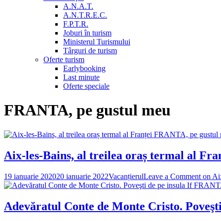
A.N.A.T.
A.N.T.R.E.C.
F.P.T.R.
Joburi în turism
Ministerul Turismului
Târguri de turism
Oferte turism
Earlybooking
Last minute
Oferte speciale
FRANTA, pe gustul meu
FRANTA, pe gustul
Aix-les-Bains, al treilea oraș termal al Fra
19 ianuarie 2020
20 ianuarie 2022
Vacanțierul
Leave a Comment
on Aix
FRANTA,
Adevăratul Conte de Monte Cristo. Poveşti 