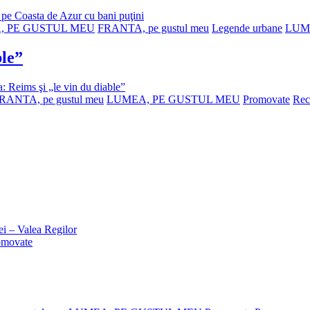
pe Coasta de Azur cu bani puţini
, PE GUSTUL MEU
FRANTA, pe gustul meu
Legende urbane
LUM
ble”
: Reims şi „le vin du diable”
RANTA, pe gustul meu
LUMEA, PE GUSTUL MEU
Promovate
Rec
i – Valea Regilor
omovate