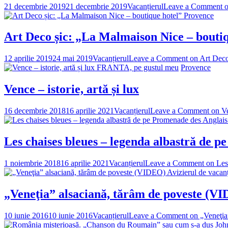
21 decembrie 2019
21 decembrie 2019
Vacanțierul
Leave a Comment
o
Provence
Art Deco șic: „La Malmaison Nice – boutiq
12 aprilie 2019
24 mai 2019
Vacanțierul
Leave a Comment
on Art Deco
FRANTA, pe gustul meu
Provence
Vence – istorie, artă și lux
16 decembrie 2018
16 aprilie 2021
Vacanțierul
Leave a Comment
on Ven
Les chaises bleues – legenda albastră de 
1 noiembrie 2018
16 aprilie 2021
Vacanțierul
Leave a Comment
on Les 
Avizierul de vacan
„Veneţia” alsaciană, tărâm de poveste (V
10 iunie 2016
10 iunie 2016
Vacanțierul
Leave a Comment
on „Veneţia