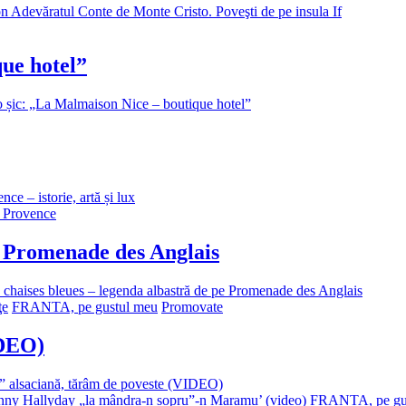
n Adevăratul Conte de Monte Cristo. Poveşti de pe insula If
ue hotel”
 șic: „La Malmaison Nice – boutique hotel”
ce – istorie, artă și lux
Provence
pe Promenade des Anglais
chaises bleues – legenda albastră de pe Promenade des Anglais
ţe
FRANTA, pe gustul meu
Promovate
IDEO)
” alsaciană, tărâm de poveste (VIDEO)
FRANTA, pe gu