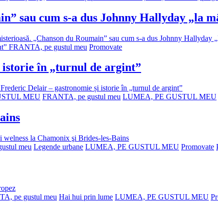
n” sau cum s-a dus Johnny Hallyday „la m
sterioasă. „Chanson du Roumain” sau cum s-a dus Johnny Hallyday „
FRANTA, pe gustul meu
Promovate
istorie în „turnul de argint”
Frederic Delair – gastronomie și istorie în „turnul de argint”
USTUL MEU
FRANTA, pe gustul meu
LUMEA, PE GUSTUL MEU
Bains
i welness la Chamonix şi Brides-les-Bains
ustul meu
Legende urbane
LUMEA, PE GUSTUL MEU
Promovate
Tropez
A, pe gustul meu
Hai hui prin lume
LUMEA, PE GUSTUL MEU
P