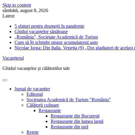
Skip to content
sâmbătă, august 8, 2026
Latest:
5 sfaturi pentru drumeții în pandemie
Ghidul vacanțelor sănătoase
„România”, Societate Academică de Turism
Cum să îți schimbi singur acumulatorul auto
Nicolae Iorga: Din Italia. Veneţia (9) „Doi gladiatori de același 
Vacanțierul
Ghidul vacanțelor și călătoriilor tale
Jurnal de vacanţier
Editorial
Societatea Academică de Turism “România”
Călătorii culinare
Restaurante
Restaurante din Bucureşti
Restaurante din lumea largă
Restaurante din ţară
Reţete