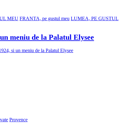
TUL MEU
FRANTA, pe gustul meu
LUMEA, PE GUSTUL
i un meniu de la Palatul Elysee
 1924, si un meniu de la Palatul Elysee
vate
Provence