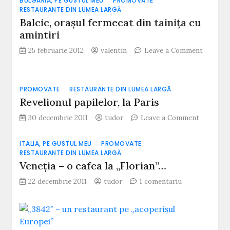
BULGARIA, PE GUSTUL MEU
PROMOVATE
o
RESTAURANTE DIN LUMEA LARGĂ
degustare
Balcic, oraşul fermecat din tainiţa cu
pe
amintiri
Plaja
Apusului
25 februarie 2012
valentin
Leave a Comment
on
Balcic,
oraşul
PROMOVATE
RESTAURANTE DIN LUMEA LARGĂ
fermecat
Revelionul papilelor, la Paris
din
tainiţa
on
30 decembrie 2011
tudor
Leave a Comment
cu
Revelionu
amintiri
papilelor,
ITALIA, PE GUSTUL MEU
PROMOVATE
la
RESTAURANTE DIN LUMEA LARGĂ
Paris
Veneția – o cafea la „Florian”…
la
22 decembrie 2011
tudor
1 comentariu
Veneția
–
o
cafea