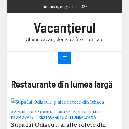
Skip
duminică, august 9, 2026
to
content
Vacanțierul
Ghidul vacanțelor și călătoriilor tale
Restaurante din lumea largă
AVIZIERUL DE VACANŢE
GRECIA, PE GUSTUL MEU
PROMOVATE
RESTAURANTE DIN LUMEA LARGĂ
Supa lui Odiseu… și alte rețete din