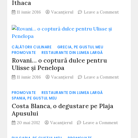
Ithaca
on
11 iunie 2016
Vacanțierul
Leave a Comment
Supa
lui
Odiseu…
și
alte
CĂLĂTORII CULINARE
GRECIA, PE GUSTUL MEU
rețete
PROMOVATE
RESTAURANTE DIN LUMEA LARGĂ
din
Rovani… o coptură dulce pentru
Ithaca
Ulisse și Penelopa
on
11 iunie 2016
Vacanțierul
Leave a Comment
Rovani…
o
PROMOVATE
RESTAURANTE DIN LUMEA LARGĂ
coptură
SPANIA, PE GUSTUL MEU
dulce
Costa Blanca, o degustare pe Plaja
pentru
Apusului
Ulisse
și
on
20 mai 2012
Vacanțierul
Leave a Comment
Penelopa
Costa
Blanca,