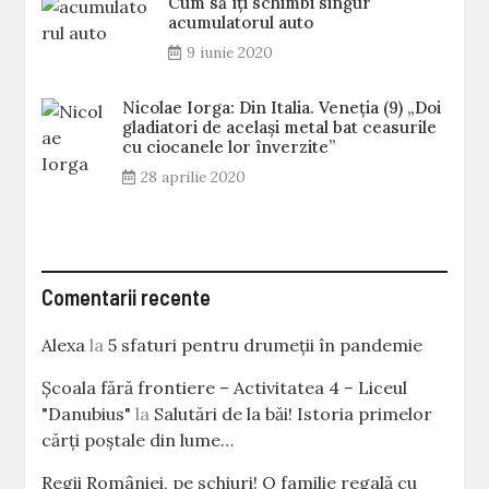
Cum să îți schimbi singur
acumulatorul auto
9 iunie 2020
Nicolae Iorga: Din Italia. Veneţia (9) „Doi
gladiatori de același metal bat ceasurile
cu ciocanele lor înverzite”
28 aprilie 2020
Comentarii recente
Alexa
la
5 sfaturi pentru drumeții în pandemie
Școala fără frontiere – Activitatea 4 – Liceul
"Danubius"
la
Salutări de la băi! Istoria primelor
cărţi poştale din lume…
Regii României, pe schiuri! O familie regală cu