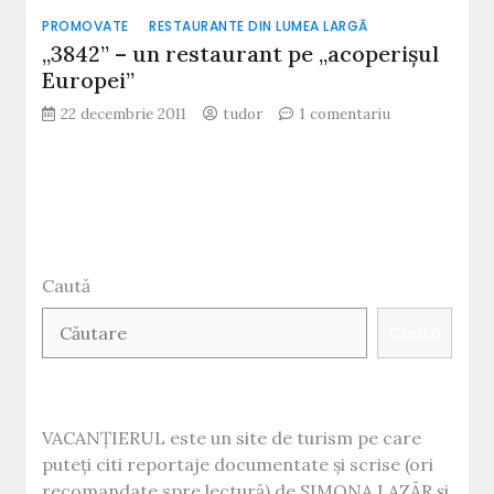
la
PROMOVATE
RESTAURANTE DIN LUMEA LARGĂ
„Florian”…
„3842” – un restaurant pe „acoperișul
Europei”
la
22 decembrie 2011
tudor
1 comentariu
„3842”
–
un
restaurant
pe
„acoperișul
Europei”
Caută
Caută
VACANȚIERUL este un site de turism pe care
puteți citi reportaje documentate și scrise (ori
recomandate spre lectură) de SIMONA LAZĂR și