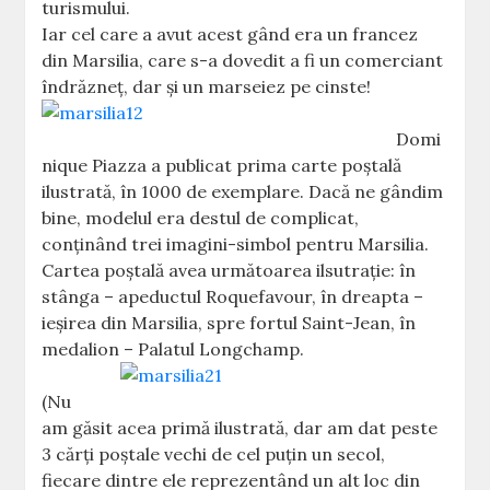
turismului.
Iar cel care a avut acest gând era un francez
din Marsilia, care s-a dovedit a fi un comerciant
îndrăzneţ, dar şi un marseiez pe cinste!
Domi
nique Piazza a publicat prima carte poştală
ilustrată, în 1000 de exemplare. Dacă ne gândim
bine, modelul era destul de complicat,
conţinând trei imagini-simbol pentru Marsilia.
Cartea poştală avea următoarea ilsutraţie: în
stânga – apeductul Roquefavour, în dreapta –
ieşirea din Marsilia, spre fortul Saint-Jean, în
medalion – Palatul Longchamp.
(Nu
am găsit acea primă ilustrată, dar am dat peste
3 cărţi poştale vechi de cel puţin un secol,
fiecare dintre ele reprezentând un alt loc din