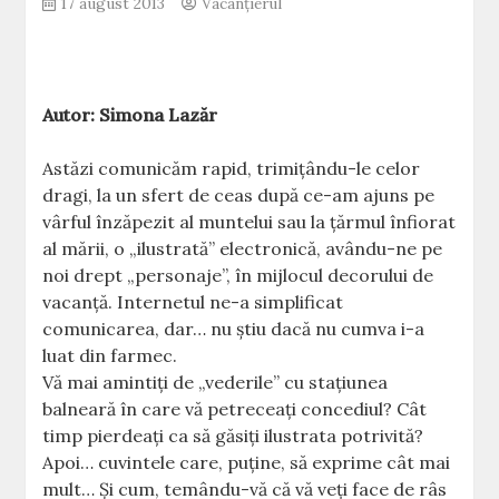
17 august 2013
Vacanțierul
Autor: Simona Lazăr
Astăzi comunicăm rapid, trimiţându-le celor
dragi, la un sfert de ceas după ce-am ajuns pe
vârful înzăpezit al muntelui sau la ţărmul înfiorat
al mării, o „ilustrată” electronică, avându-ne pe
noi drept „personaje”, în mijlocul decorului de
vacanţă. Internetul ne-a simplificat
comunicarea, dar… nu ştiu dacă nu cumva i-a
luat din farmec.
Vă mai amintiţi de „vederile” cu staţiunea
balneară în care vă petreceaţi concediul? Cât
timp pierdeaţi ca să găsiţi ilustrata potrivită?
Apoi… cuvintele care, puţine, să exprime cât mai
mult… Şi cum, temându-vă că vă veţi face de râs