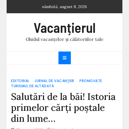
Skip
sâmbătă, august 8, 2026
to
content
Vacanțierul
Ghidul vacanțelor și călătoriilor tale
EDITORIAL
JURNAL DE VACANŢIER
PROMOVATE
TURISMUL DE ALTĂDATĂ
Salutări de la băi! Istoria
primelor cărţi poştale
din lume…