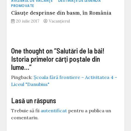
AVIZIERUL DE VACANŢE
DESTINAŢII DE LEGENDĂ
PROMOVATE
Căsuțe desprinse din basm, în România
20 iulie 2017
Vacanțierul
One thought on “
Salutări de la băi!
Istoria primelor cărţi poştale din
lume…
”
Pingback:
Școala fără frontiere – Activitatea 4 –
Liceul "Danubius"
Lasă un răspuns
Trebuie să fii
autentificat
pentru a publica un
comentariu.