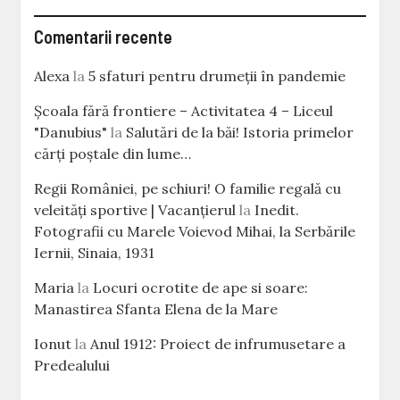
Comentarii recente
Alexa
la
5 sfaturi pentru drumeții în pandemie
Școala fără frontiere – Activitatea 4 – Liceul
"Danubius"
la
Salutări de la băi! Istoria primelor
cărţi poştale din lume…
Regii României, pe schiuri! O familie regală cu
veleităţi sportive | Vacanțierul
la
Inedit.
Fotografii cu Marele Voievod Mihai, la Serbările
Iernii, Sinaia, 1931
Maria
la
Locuri ocrotite de ape si soare:
Manastirea Sfanta Elena de la Mare
Ionut
la
Anul 1912: Proiect de infrumusetare a
Predealului