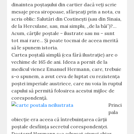
dinaintea poştaşului din cartier dacă veţi scrie
mesaje prea siropoase, sfârşeaţi prin a nota, cu
scris oblic: Salutări din Costineşti (sau din Sinaia,
de la Herculane, sau, mai simplu, „de la băi”)?…
Acum, cărţile poştale – ilustrate sau nu – sunt
tot mai rare… Şi poate tocmai de aceea merită
să le spunem istoria.
Cartea poştală simplă (cea fără ilustraţie) are o
vechime de 165 de ani. Ideea a pornit de la
medicul vienez Emanuel Hermann, care, trebuie
s-o spunem, a avut ceva de luptat cu rezistenţa
poştei imperiale austriece, care nu voia în ruptul
capului să permită folosirea acestui mijloc de
corespondenţă.
Princi
pala
obiecţie era aceea că întrebuinţarea cărţii
poştale desfiinţa secretul corespondenţei.
Doctorul Hermann s-a adresat atunci chiar