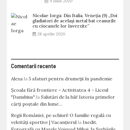
9 iunie 2020
Nicolae Iorga: Din Italia. Veneţia (9) „Doi
gladiatori de același metal bat ceasurile
cu ciocanele lor înverzite”
28 aprilie 2020
Comentarii recente
Alexa
la
5 sfaturi pentru drumeții în pandemie
Școala fără frontiere – Activitatea 4 – Liceul
"Danubius"
la
Salutări de la băi! Istoria primelor
cărţi poştale din lume…
Regii României, pe schiuri! O familie regală cu
veleităţi sportive | Vacanțierul
la
Inedit.
Fotografii cu Marele Voievod Mihai, la Serbările