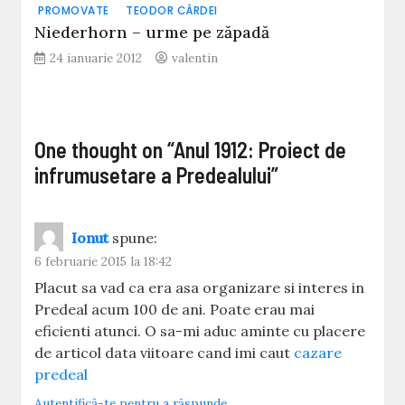
PROMOVATE
TEODOR CÂRDEI
Niederhorn – urme pe zăpadă
24 ianuarie 2012
valentin
One thought on “
Anul 1912: Proiect de
infrumusetare a Predealului
”
Ionut
spune:
6 februarie 2015 la 18:42
Placut sa vad ca era asa organizare si interes in
Predeal acum 100 de ani. Poate erau mai
eficienti atunci. O sa-mi aduc aminte cu placere
de articol data viitoare cand imi caut
cazare
predeal
Autentifică-te pentru a răspunde