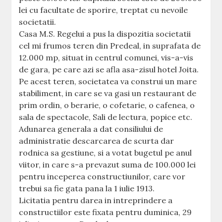
lei cu facultate de sporire, treptat cu nevoile
societatii.
Casa M.S. Regelui a pus la dispozitia societatii
cel mi frumos teren din Predeal, in suprafata de
12.000 mp, situat in centrul comunei, vis-a-vis
de gara, pe care azi se afla asa-zisul hotel Joita.
Pe acest teren, societatea va construi un mare
stabiliment, in care se va gasi un restaurant de
prim ordin, o berarie, o cofetarie, o cafenea, o
sala de spectacole, Sali de lectura, popice etc.
Adunarea generala a dat consiliului de
administratie descarcarea de scurta dar
rodnica sa gestiune, si a votat bugetul pe anul
viitor, in care s-a prevazut suma de 100.000 lei
pentru inceperea constructiunilor, care vor
trebui sa fie gata pana la 1 iulie 1913.
Licitatia pentru darea in intreprindere a
constructiilor este fixata pentru duminica, 29