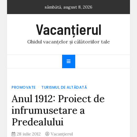
Skip
sâmbătă, august 8, 2026
to
content
Vacanțierul
Ghidul vacanțelor și călătoriilor tale
PROMOVATE
TURISMUL DE ALTĂDATĂ
Anul 1912: Proiect de
infrumusetare a
Predealului
28 iulie 2012
Vacanțierul