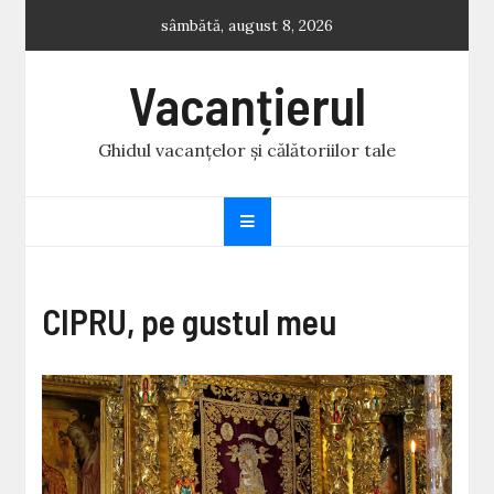
Skip
sâmbătă, august 8, 2026
to
content
Vacanțierul
Ghidul vacanțelor și călătoriilor tale
CIPRU, pe gustul meu