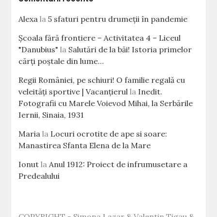
Alexa
la
5 sfaturi pentru drumeții în pandemie
Școala fără frontiere – Activitatea 4 – Liceul
"Danubius"
la
Salutări de la băi! Istoria primelor
cărţi poştale din lume…
Regii României, pe schiuri! O familie regală cu
veleităţi sportive | Vacanțierul
la
Inedit.
Fotografii cu Marele Voievod Mihai, la Serbările
Iernii, Sinaia, 1931
Maria
la
Locuri ocrotite de ape si soare:
Manastirea Sfanta Elena de la Mare
Ionut
la
Anul 1912: Proiect de infrumusetare a
Predealului
COPYRIGHT - Simona Lazar & Valentin Tigau &