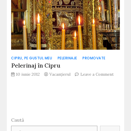
CIPRU, PE GUSTUL MEU
PELERINAJE
PROMOVATE
Pelerinaj în Cipru
on
10 iunie 2012
Vacanțierul
Leave a Comment
Pelerinaj
în
Cipru
Caută