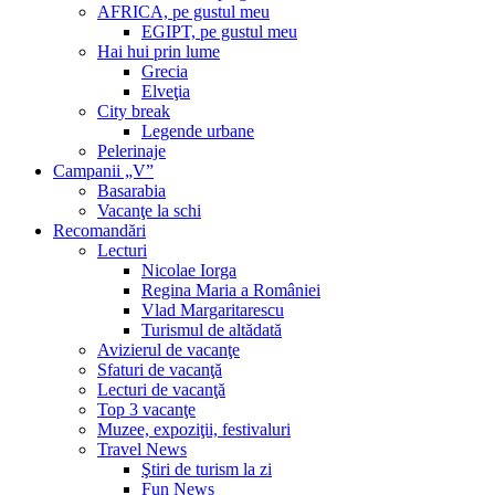
AFRICA, pe gustul meu
EGIPT, pe gustul meu
Hai hui prin lume
Grecia
Elveţia
City break
Legende urbane
Pelerinaje
Campanii „V”
Basarabia
Vacanţe la schi
Recomandări
Lecturi
Nicolae Iorga
Regina Maria a României
Vlad Margaritarescu
Turismul de altădată
Avizierul de vacanţe
Sfaturi de vacanţă
Lecturi de vacanţă
Top 3 vacanţe
Muzee, expoziţii, festivaluri
Travel News
Ştiri de turism la zi
Fun News