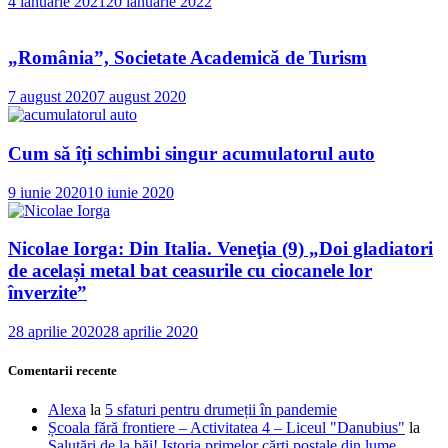
4 ianuarie 2021
20 ianuarie 2022
„România”, Societate Academică de Turism
7 august 2020
7 august 2020
Cum să îți schimbi singur acumulatorul auto
9 iunie 2020
10 iunie 2020
Nicolae Iorga: Din Italia. Veneţia (9) „Doi gladiatori
de același metal bat ceasurile cu ciocanele lor
înverzite”
28 aprilie 2020
28 aprilie 2020
Comentarii recente
Alexa
la
5 sfaturi pentru drumeții în pandemie
Școala fără frontiere – Activitatea 4 – Liceul "Danubius"
la
Salutări de la băi! Istoria primelor cărţi poştale din lume…