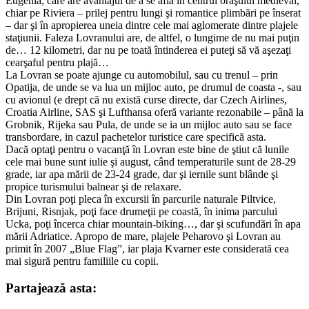
Eugenia, care are avantajul de a se afla în centrul oraşului medieval,
chiar pe Riviera – prilej pentru lungi şi romantice plimbări pe înserat
– dar şi în apropierea uneia dintre cele mai aglomerate dintre plajele
staţiunii. Faleza Lovranului are, de altfel, o lungime de nu mai puţin
de… 12 kilometri, dar nu pe toată întinderea ei puteţi să vă aşezaţi
cearşaful pentru plajă…
La Lovran se poate ajunge cu automobilul, sau cu trenul – prin
Opatija, de unde se va lua un mijloc auto, pe drumul de coasta -, sau
cu avionul (e drept că nu există curse directe, dar Czech Airlines,
Croatia Airline, SAS şi Lufthansa oferă variante rezonabile – până la
Grobnik, Rijeka sau Pula, de unde se ia un mijloc auto sau se face
transbordare, in cazul pachetelor turistice care specifică asta.
Dacă optaţi pentru o vacanţă în Lovran este bine de ştiut că lunile
cele mai bune sunt iulie şi august, când temperaturile sunt de 28-29
grade, iar apa mării de 23-24 grade, dar şi iernile sunt blânde şi
propice turismului balnear şi de relaxare.
Din Lovran poţi pleca în excursii în parcurile naturale Piltvice,
Brijuni, Risnjak, poţi face drumeţii pe coastă, în inima parcului
Ucka, poţi încerca chiar mountain-biking…, dar şi scufundări în apa
mării Adriatice. Apropo de mare, plajele Peharovo şi Lovran au
primit în 2007 „Blue Flag”, iar plaja Kvarner este considerată cea
mai sigură pentru familiile cu copii.
Partajează asta: