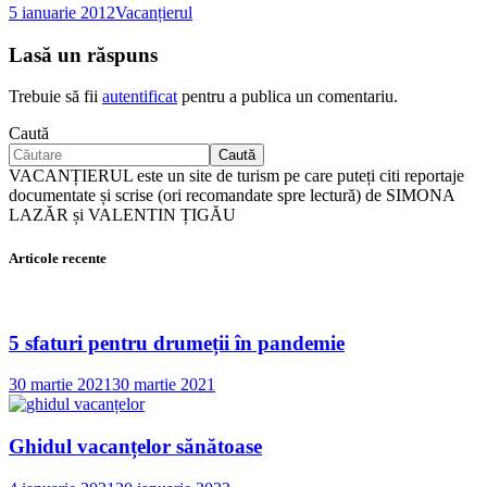
5 ianuarie 2012
Vacanțierul
Lasă un răspuns
Trebuie să fii
autentificat
pentru a publica un comentariu.
Caută
Caută
VACANȚIERUL este un site de turism pe care puteți citi reportaje
documentate și scrise (ori recomandate spre lectură) de SIMONA
LAZĂR și VALENTIN ȚIGĂU
Articole recente
5 sfaturi pentru drumeții în pandemie
30 martie 2021
30 martie 2021
Ghidul vacanțelor sănătoase