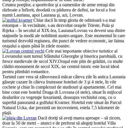
Cetatea poeţilor, a sportivilor şi a oamenilor de arme retraşi din
războaie a înflorit, deodată cu pădurea de dafini, iar locul a fost
numit Lauriana, apoi Laurana şi, azi, Lovran.
Chiar dacă în timp gloria de odinioară s-a mai
estompat – în vecinătate, s-au dezvoltat oraşele Trieste, Pula şi
Rijeka – în secolul al XIX-lea, Laurana/Lovran va deveni una dintre
staţiunile la modă ale nobilimii austro-ungare. Este momentul în care
turismul dezvoltă regiunea, din punct de vedere economic, iar faima
oraşului a ajuns până în zilele noastre.
Cele mai importante obiecive turistice al
Lovranului sunt turnul Sfântului Gheorghe şi biserica parohială, cu
fresce medievale de secol XIV.Oraşul este plin de grădini, cu multe
clădiri-monument de secol XIX, iar centrul istoric este locul ideal
pentru plimbări romantice.
Turistul care vrea să zăbovească măcar câteva zile în antica Laurania
găseşte cazare în câteva frumoase hoteluri de 3 şi 4 stele, în vile
cochete şi chiar în complexuri de studiouri şi apartamente. Cel mai
bine cotat este hotelul Draga di Lovrana (4 stele), situat în mijlocul
dealurilor cu vegetaţie luxuriantă, deasupra vechiului oraş, cu o
superbă panoramă a golfului Kvarner. Hotelul este situat ân Parcul
Natural Ucka, dar prezintă un incovenient, estela 7,5 kilometri de
plajă.
Dacă doriţi să aveţi marea aproape – să zicem,
doar la 50 de metri – atunci e de preferat să alegeţi hotelul Villa