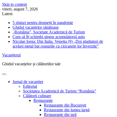
Skip to content
vineri, august 7, 2026
Latest:
5 sfaturi pentru drumeții în pandemie
Ghidul vacanțelor sănătoase
„România”, Societate Academică de Turism
Cum să îți schimbi singur acumulatorul auto
Nicolae Iorga: Din Italia. Veneţia (9) „Doi gladiatori de
același metal bat ceasurile cu ciocanele lor înverzite”
Vacanțierul
Ghidul vacanțelor și călătoriilor tale
Jurnal de vacanţier
Editorial
Societatea Academică de Turism “România”
Călătorii culinare
Restaurante
Restaurante din Bucureşti
Restaurante din lumea largă
Restaurante din ţară