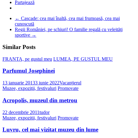
Partajează
←
Cascade: cea mai înaltă, cea mai frumoasă, cea mai
cunoscută
Regii României, pe schiuri! O familie regală cu veleităţi
sportive
→
Similar Posts
FRANTA, pe gustul meu
LUMEA, PE GUSTUL MEU
Parfumul Josephinei
13 ianuarie 2013
3 iunie 2022
Vacanțierul
Muzee, expoziţii, festivaluri
Promovate
Acropolis, muzeul din metrou
22 decembrie 2011
tudor
Muzee, expoziţii, festivaluri
Promovate
Luvru, cel mai vizitat muzeu din lume