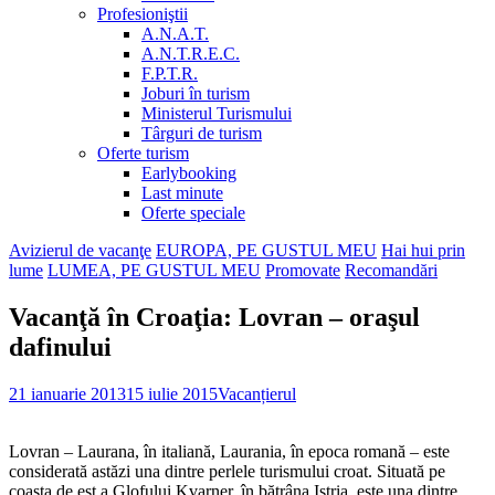
Profesioniştii
A.N.A.T.
A.N.T.R.E.C.
F.P.T.R.
Joburi în turism
Ministerul Turismului
Târguri de turism
Oferte turism
Earlybooking
Last minute
Oferte speciale
Avizierul de vacanţe
EUROPA, PE GUSTUL MEU
Hai hui prin
lume
LUMEA, PE GUSTUL MEU
Promovate
Recomandări
Vacanţă în Croaţia: Lovran – oraşul
dafinului
21 ianuarie 2013
15 iulie 2015
Vacanțierul
Lovran – Laurana, în italiană, Laurania, în epoca romană – este
considerată astăzi una dintre perlele turismului croat. Situată pe
coasta de est a Glofului Kvarner, în bătrâna Istria, este una dintre