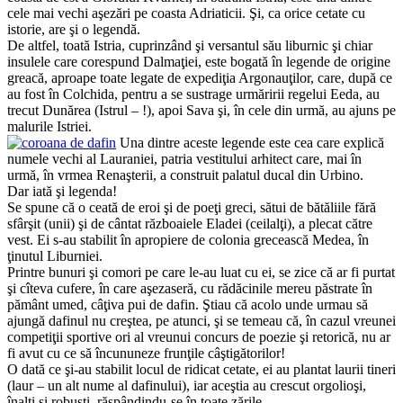
cele mai vechi aşezări pe coasta Adriaticii. Şi, ca orice cetate cu
istorie, are şi o legendă.
De altfel, toată Istria, cuprinzând şi versantul său liburnic şi chiar
insulele care corespund Dalmaţiei, este bogată în legende de origine
greacă, aproape toate legate de expediţia Argonauţilor, care, după ce
au fost în Colchida, pentru a se sustrage urmăririi regelui Eeda, au
trecut Dunărea (Istrul – !), apoi Sava şi, în cele din urmă, au ajuns pe
malurile Istriei.
Una dintre aceste legende este cea care explică
numele vechi al Lauraniei, patria vestitului arhitect care, mai în
urmă, în vrmea Renaşterii, a construit palatul ducal din Urbino.
Dar iată şi legenda!
Se spune că o ceată de eroi şi de poeţi greci, sătui de bătăliile fără
sfârşit (unii) şi de cântat războaiele Eladei (ceilalţi), a plecat către
vest. Ei s-au stabilit în apropiere de colonia grecească Medea, în
ţinutul Liburniei.
Printre bunuri şi comori pe care le-au luat cu ei, se zice că ar fi purtat
şi cîteva cufere, în care aşezaseră, cu rădăcinile mereu păstrate în
pământ umed, câţiva pui de dafin. Ştiau că acolo unde urmau să
ajungă dafinul nu creştea, pe atunci, şi se temeau că, în cazul vreunei
competiţii sportive ori al vreunui concurs de poezie şi retorică, nu ar
fi avut cu ce să încununeze frunţile câştigătorilor!
O dată ce şi-au stabilit locul de ridicat cetate, ei au plantat laurii tineri
(laur – un alt nume al dafinului), iar aceştia au crescut orgolioşi,
înalţi şi robuşti, răspândindu-se în toate zările.