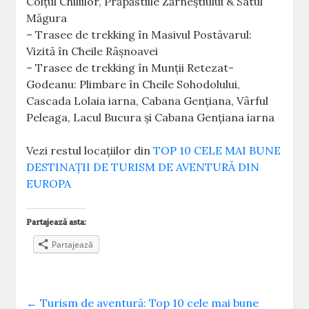
Colțul Chiliilor, Prăpăstiile Zărneştiului & Satul
Măgura
– Trasee de trekking în Masivul Postăvarul:
Vizită în Cheile Râșnoavei
– Trasee de trekking în Munții Retezat-
Godeanu: Plimbare în Cheile Sohodolului,
Cascada Lolaia iarna, Cabana Gențiana, Vârful
Peleaga, Lacul Bucura și Cabana Gențiana iarna
Vezi restul locațiilor din
TOP 10 CELE MAI BUNE
DESTINAȚII DE TURISM DE AVENTURĂ DIN
EUROPA
Partajează asta:
Partajează
←
Turism de aventură: Top 10 cele mai bune