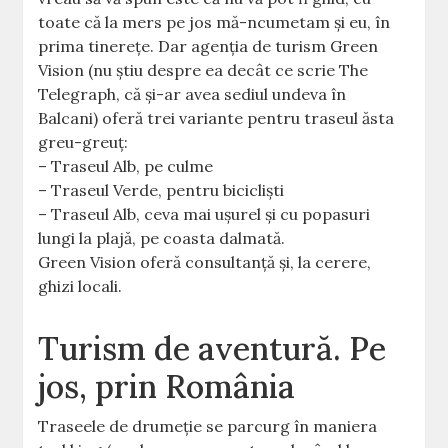
toate că la mers pe jos mă-ncumetam și eu, în
prima tinerețe. Dar agenția de turism Green
Vision (nu știu despre ea decât ce scrie The
Telegraph, că și-ar avea sediul undeva în
Balcani) oferă trei variante pentru traseul ăsta
greu-greuț:
– Traseul Alb, pe culme
– Traseul Verde, pentru bicicliști
– Traseul Alb, ceva mai ușurel și cu popasuri
lungi la plajă, pe coasta dalmată.
Green Vision oferă consultanță și, la cerere,
ghizi locali.
Turism de aventură. Pe
jos, prin România
Traseele de drumeție se parcurg în maniera