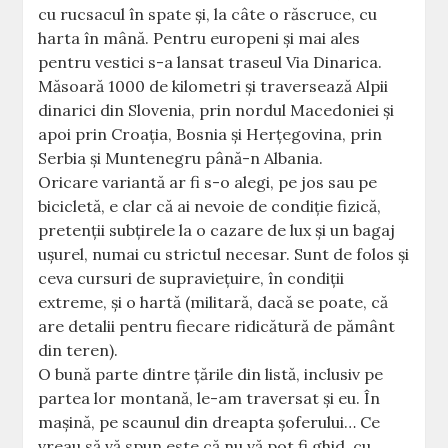
cu rucsacul în spate și, la câte o răscruce, cu
harta în mână. Pentru europeni și mai ales
pentru vestici s-a lansat traseul Via Dinarica.
Măsoară 1000 de kilometri și traversează Alpii
dinarici din Slovenia, prin nordul Macedoniei și
apoi prin Croația, Bosnia și Herțegovina, prin
Serbia și Muntenegru până-n Albania.
Oricare variantă ar fi s-o alegi, pe jos sau pe
bicicletă, e clar că ai nevoie de condiție fizică,
pretenții subțirele la o cazare de lux și un bagaj
ușurel, numai cu strictul necesar. Sunt de folos și
ceva cursuri de supraviețuire, în condiții
extreme, și o hartă (militară, dacă se poate, că
are detalii pentru fiecare ridicătură de pământ
din teren).
O bună parte dintre țările din listă, inclusiv pe
partea lor montană, le-am traversat și eu. În
mașină, pe scaunul din dreapta șoferului… Ce
vreau să vă spun este că nu vă pot fi ghid, cu