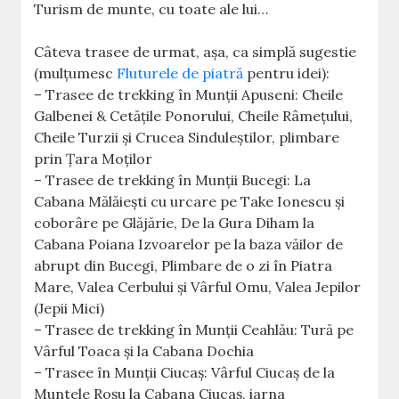
Turism de munte, cu toate ale lui…
Câteva trasee de urmat, așa, ca simplă sugestie
(mulțumesc
Fluturele de piatră
pentru idei):
– Trasee de trekking în Munții Apuseni: Cheile
Galbenei & Cetățile Ponorului, Cheile Râmețului,
Cheile Turzii și Crucea Sinduleștilor, plimbare
prin Țara Moților
– Trasee de trekking în Munții Bucegi: La
Cabana Mălăiești cu urcare pe Take Ionescu și
coborâre pe Glăjărie, De la Gura Diham la
Cabana Poiana Izvoarelor pe la baza văilor de
abrupt din Bucegi, Plimbare de o zi în Piatra
Mare, Valea Cerbului și Vârful Omu, Valea Jepilor
(Jepii Mici)
– Trasee de trekking în Munții Ceahlău: Tură pe
Vârful Toaca și la Cabana Dochia
– Trasee în Munții Ciucaș: Vârful Ciucaș de la
Muntele Roșu la Cabana Ciucaș, iarna