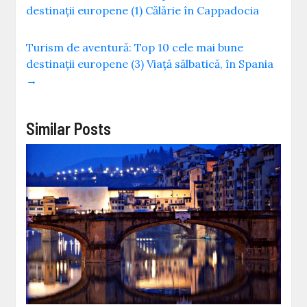
destinații europene (1) Călărie în Cappadocia
Turism de aventură: Top 10 cele mai bune
destinații europene (3) Viață sălbatică, în Spania
→
Similar Posts