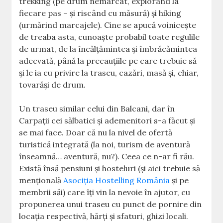
trekking (pe drum nemarcat, explorând la
fiecare pas – și riscând cu măsură) și hiking
(urmărind marcajele). Cine se apucă voinicește
de treaba asta, cunoaște probabil toate regulile
de urmat, de la încălțămintea și îmbrăcămintea
adecvată, până la precauțiile pe care trebuie să
și le ia cu privire la traseu, cazări, masă și, chiar,
tovarăși de drum.
Un traseu similar celui din Balcani, dar în
Carpații cei sălbatici și ademenitori s-a făcut și
se mai face. Doar că nu la nivel de ofertă
turistică integrată (la noi, turism de aventură
înseamnă… aventură, nu?). Ceea ce n-ar fi rău.
Există însă pensiuni și hosteluri (și aici trebuie să
mențională
Asociția Hostelling România
și pe
membrii săi) care îți vin la nevoie în ajutor, cu
propunerea unui traseu cu punct de pornire din
locația respectivă, hărți și sfaturi, ghizi locali.