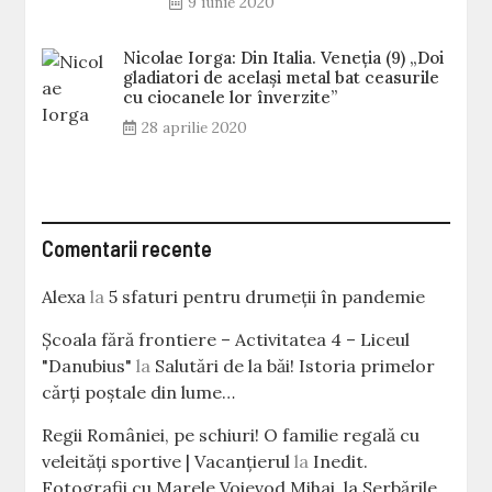
9 iunie 2020
Nicolae Iorga: Din Italia. Veneţia (9) „Doi
gladiatori de același metal bat ceasurile
cu ciocanele lor înverzite”
28 aprilie 2020
Comentarii recente
Alexa
la
5 sfaturi pentru drumeții în pandemie
Școala fără frontiere – Activitatea 4 – Liceul
"Danubius"
la
Salutări de la băi! Istoria primelor
cărţi poştale din lume…
Regii României, pe schiuri! O familie regală cu
veleităţi sportive | Vacanțierul
la
Inedit.
Fotografii cu Marele Voievod Mihai, la Serbările