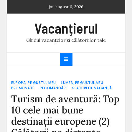
Skip
joi, august 6, 2026
to
content
Vacanțierul
Ghidul vacanțelor și călătoriilor tale
EUROPA, PE GUSTUL MEU
LUMEA, PE GUSTUL MEU
PROMOVATE
RECOMANDĂRI
SFATURI DE VACANŢĂ
Turism de aventură: Top
10 cele mai bune
destinații europene (2)