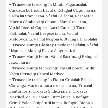
– Trasee de trekking în Munții Făgărașului:
Cascada Lotrişor, Lacul şi Refugiul Călţun iarna,
Valea lui Stan iarna, Vârful Bălăceni, Fereastra
Mare a Sâmbetei și Cabana Sâmbăta iarna,
Vârful Iezerul Caprei, Lacul Capra și Turnul
Paltinului, Vârful Lespezi iarna, Vârful
Moldoveanu, Vârful Negoiu & Strunga Diavolului
– Trasee Munții Hășmaș: Cheile Bicăjelului, Vârful
Hășmașul Mare și Piatra Singuratică
– Trasee Munții Iezer: Vârful Bătrâna și Refugiul
Iezer, iarna
– Trasee Munții Mehedinți: Taseul poienilor din
Valea Cernei și Crovul Medved
– Trasee de trekking în Piatra Craiului: Brâul
Ciorânga Mare ramura de sus, iarna, Traseul
Lanțurilor și Creasta Sudică iarna, Creasta
Nordică, de la Cabana Curmătura la Refugiul
Grind, Valea Crăpăturii iarna, Refugiul Diana și