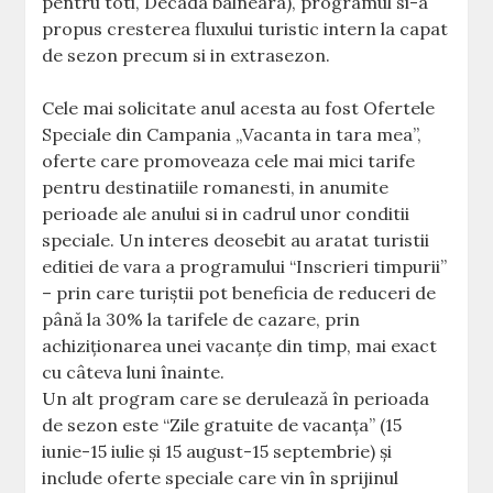
pentru toti, Decada balneara), programul si-a
propus cresterea fluxului turistic intern la capat
de sezon precum si in extrasezon.
Cele mai solicitate anul acesta au fost Ofertele
Speciale din Campania „Vacanta in tara mea”,
oferte care promoveaza cele mai mici tarife
pentru destinatiile romanesti, in anumite
perioade ale anului si in cadrul unor conditii
speciale. Un interes deosebit au aratat turistii
editiei de vara a programului “Inscrieri timpurii”
– prin care turiştii pot beneficia de reduceri de
până la 30% la tarifele de cazare, prin
achiziţionarea unei vacanţe din timp, mai exact
cu câteva luni înainte.
Un alt program care se derulează în perioada
de sezon este “Zile gratuite de vacanţa” (15
iunie-15 iulie şi 15 august-15 septembrie) şi
include oferte speciale care vin în sprijinul