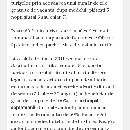
turiştilor prin acordarea unui număr de zile
gratuite de vacanţă, după modelul “plăteşti 5
nopţi şi stai 6 sau chiar 7”.
Peste 60 % din turistii care au ales destinatii
romanesti au cumparat de fapt aceste Oferte
Speciale , adica pachete la cele mai mici tarife
Litoralul a fost si in 2011 cea mai ceruta
destinatie a turistilor romani. S-a scurtat
perioada sejurului, situatie aflata in directa
legatura cu austeritatea impusa de situatia
economica a Romaniei. Weekend-urile din varf
de sezon (20 iulie – 20 august) au beneficiat de
grad de ocupare de 100%, dar
in timpul
saptamanii
statiunile au fost pline numai in
proportie de mai putin de 50%. Pe intregul
sezon, ca medie, hotelurile de la Marea Neagra
au fost ocupate in proportie de aproximativ