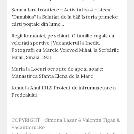
Școala fără frontiere – Activitatea 4 – Liceul
"Danubius"
la
Salutări de la băi! Istoria primelor
cărţi poştale din lume…
Regii României, pe schiuri! O familie regală cu
veleităţi sportive | Vacanțierul
la
Inedit.
Fotografii cu Marele Voievod Mihai, la Serbările
Iernii, Sinaia, 1931
Maria
la
Locuri ocrotite de ape si soare:
Manastirea Sfanta Elena de la Mare
Ionut
la
Anul 1912: Proiect de infrumusetare a
Predealului
COPYRIGHT - Simona Lazar & Valentin Tigau &
Vacantierul.Ro