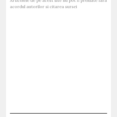
Articolele de pe acest site nu pot fi preluate fara
acordul autorilor si citarea sursei