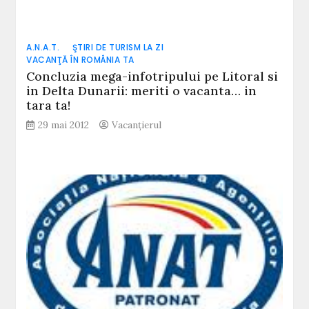
A.N.A.T.
ŞTIRI DE TURISM LA ZI
VACANŢĂ ÎN ROMÂNIA TA
Concluzia mega-infotripului pe Litoral si
in Delta Dunarii: meriti o vacanta… in
tara ta!
29 mai 2012
Vacanțierul