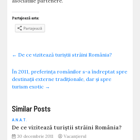
asociatiile partenere.
Partajează asta:
Partajează
←
De ce vizitează turiștii străini România?
În 2011, preferința românilor s-a îndreptat spre
destinații externe tradiționale, dar și spre
turism exotic
→
Similar Posts
A.N.A.T.
De ce vizitează turiștii străini România?
30 decembrie 2011
Vacanțierul