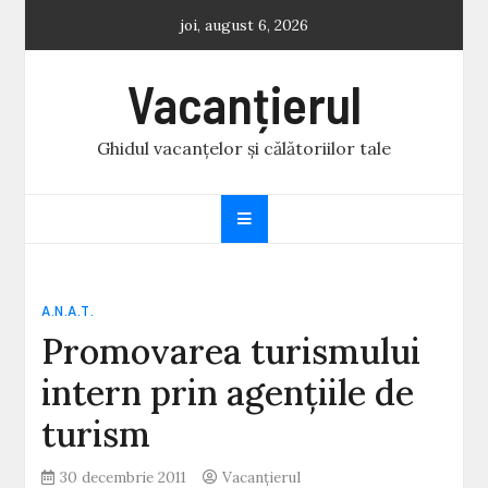
Skip
joi, august 6, 2026
to
content
Vacanțierul
Ghidul vacanțelor și călătoriilor tale
A.N.A.T.
Promovarea turismului
intern prin agențiile de
turism
30 decembrie 2011
Vacanțierul