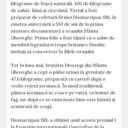
kilograme de frişcă naturală, 100 de kilograme
de zahăr, făină şi ciocolată. Tortul a fost
preparat de cofetarii firmei Diomarzipan SRL în
cinstea aniversării a 550 de ani de la prima
atestare documentară a oraşului Sfântu
Gheorghe. Prima felie a fost tăiată cu o sabie de
membrii legendarei trupe britanice Smokie,
invitaţi să concerteze la Zilele oraşului.
Tot în luna mai, brutăria Dioszegi din Sfântu
Gheorghe a copt o pâine uriaşă în greutate de
47,6 kilograme, preparată cu cartofi după o
veche reţetă secuiască. În mod tradiţional,
pâinea secuiască se coace pe vatră, cu lemne de
fag, iar după ce se rumeneşte bine este bătută şi
scuturată de coajă.
Diomarzipan SRL a obţinut anul acesta premiul I
la Expoziţia internaţională GastroPan de la