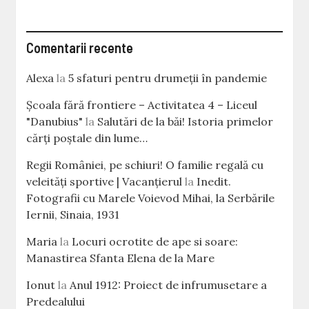
Comentarii recente
Alexa
la
5 sfaturi pentru drumeții în pandemie
Școala fără frontiere – Activitatea 4 – Liceul
"Danubius"
la
Salutări de la băi! Istoria primelor
cărţi poştale din lume…
Regii României, pe schiuri! O familie regală cu
veleităţi sportive | Vacanțierul
la
Inedit.
Fotografii cu Marele Voievod Mihai, la Serbările
Iernii, Sinaia, 1931
Maria
la
Locuri ocrotite de ape si soare:
Manastirea Sfanta Elena de la Mare
Ionut
la
Anul 1912: Proiect de infrumusetare a
Predealului