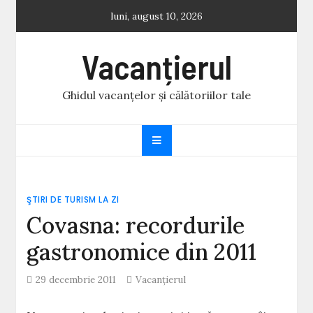
Skip
luni, august 10, 2026
to
content
Vacanțierul
Ghidul vacanțelor și călătoriilor tale
ŞTIRI DE TURISM LA ZI
Covasna: recordurile
gastronomice din 2011
29 decembrie 2011
Vacanțierul