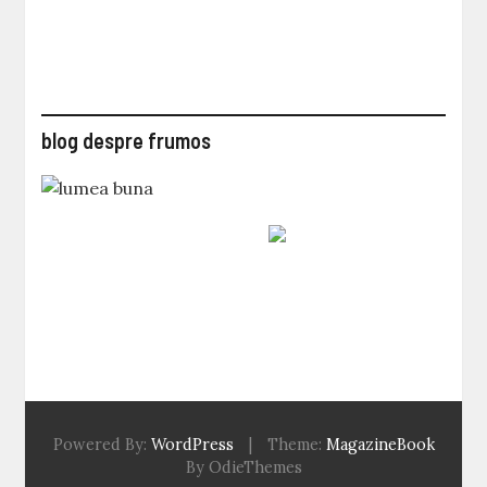
blog despre frumos
Powered By:
WordPress
|
Theme:
MagazineBook
By OdieThemes