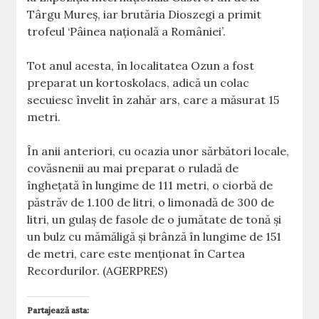
Târgu Mureş, iar brutăria Dioszegi a primit
trofeul ‘Pâinea naţională a României’.
Tot anul acesta, în localitatea Ozun a fost
preparat un kortoskolacs, adică un colac
secuiesc învelit în zahăr ars, care a măsurat 15
metri.
În anii anteriori, cu ocazia unor sărbători locale,
covăsnenii au mai preparat o ruladă de
îngheţată în lungime de 111 metri, o ciorbă de
păstrăv de 1.100 de litri, o limonadă de 300 de
litri, un gulaş de fasole de o jumătate de tonă şi
un bulz cu mămăligă şi brânză în lungime de 151
de metri, care este menţionat în Cartea
Recordurilor. (AGERPRES)
Partajează asta: