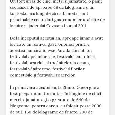
Un tort uriaş de cinci metri şi jumătate, o pâine
secuiască de aproape 48 de kilograme şi un
kortoskolacs lung de circa 15 metri sunt
principalele recorduri gastronomice stabilite de
locuitorii judeţului Covasna în anul 2011.
De la începutul acestui an, aproape lunar a avut
loc câte un festival gastronomic, printre
acestea numărându-se Parada cârnaţilor,
festivalul apei minerale, festivalul cartofului,
festivalul peştelui, al tocăniţelor la ceaun,
festivalul vânătoresc, festivalul florilor
comestibile şi festivalul soacrelor.
În primăvara acestui an, la Sfântu Gheorghe a
fost preparat un tort uriaş, în lungime de cinci
metri şi jumătate şi o greutate de 640 de
kilograme, pentru care s-au folosit peste 2000
de ouă, 160 de kilograme de fructe, 200 de