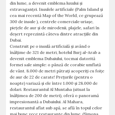
din lume, a devenit emblema luxului şi
extravaganţei. Insulele artificiale (Palm Island şi
cea mai recentă Map of the World, ce grupează
300 de insule ), centrele comerciale uriaşe,
pieţele de aur şi de mirodenii, plajele, safari în
deşert reprezintă câteva dintre atracţiile din
Dubai.
Construit pe o insulă artificială şi având o
înălţime de 321 de metri, hotelul Burj al-Arab a
devenit emblema Dubaiului, tocmai datorită
formei sale simple: o pânză de corabie umflată
de vânt. 8.000 de metri pătraţi acoperiţi cu foiţe
de aur de 22 de carate! Preţurile (pentru o
noapte) variază şi ele între 1.000 şi 28.000 de
dolari. Restaurantul Al Muntaha (situat la
înălţimea de 200 de metri), oferă o panoramă
impresionantă a Dubaiului. Al Mahara,
restaurantul aflat sub apă, se află în topul celor
mai bune zece restaurante din lume. (Simona