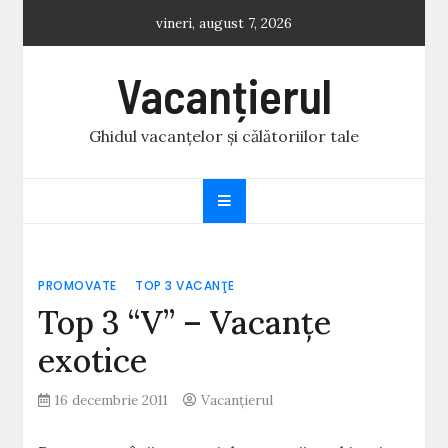
Skip
vineri, august 7, 2026
to
content
Vacanțierul
Ghidul vacanțelor și călătoriilor tale
PROMOVATE
TOP 3 VACANŢE
Top 3 “V” – Vacanțe
exotice
16 decembrie 2011
Vacanțierul