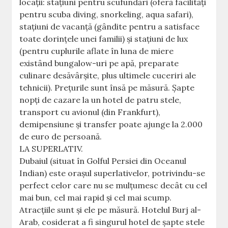
locaţii: staţiuni pentru scufundări (oferă facilităţi
pentru scuba diving, snorkeling, aqua safari),
staţiuni de vacanţă (gândite pentru a satisface
toate dorinţele unei familii) şi staţiuni de lux
(pentru cuplurile aflate în luna de miere
existând bungalow-uri pe apă, preparate
culinare desăvârşite, plus ultimele cuceriri ale
tehnicii). Preţurile sunt însă pe măsură. Şapte
nopţi de cazare la un hotel de patru stele,
transport cu avionul (din Frankfurt),
demipensiune şi transfer poate ajunge la 2.000
de euro de persoană.
LA SUPERLATIV.
Dubaiul (situat în Golful Persiei din Oceanul
Indian) este oraşul superlativelor, potrivindu-se
perfect celor care nu se mulţumesc decât cu cel
mai bun, cel mai rapid şi cel mai scump.
Atracţiile sunt şi ele pe măsură. Hotelul Burj al-
Arab, cosiderat a fi singurul hotel de şapte stele