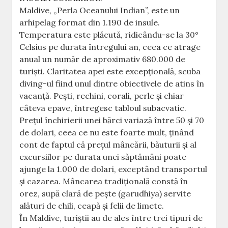
Maldive, „Perla Oceanului Indian”, este un
arhipelag format din 1.190 de insule.
Temperatura este plăcută, ridicându-se la 30°
Celsius pe durata întregului an, ceea ce atrage
anual un număr de aproximativ 680.000 de
turişti. Claritatea apei este excepţională, scuba
diving-ul fiind unul dintre obiectivele de atins în
vacanţă. Peşti, rechini, corali, perle şi chiar
câteva epave, întregesc tabloul subacvatic.
Preţul închirierii unei bărci variază între 50 şi 70
de dolari, ceea ce nu este foarte mult, ţinând
cont de faptul că preţul mâncării, băuturii şi al
excursiilor pe durata unei săptămâni poate
ajunge la 1.000 de dolari, exceptând transportul
şi cazarea. Mâncarea tradiţională constă în
orez, supă clară de peşte (garudhiya) servite
alături de chili, ceapă şi felii de limete.
În Maldive, turiştii au de ales între trei tipuri de