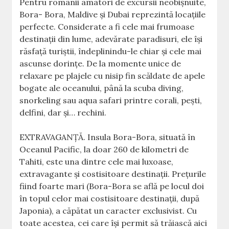
Pentru românii amatori de excursii neobişnuite,
Bora- Bora, Maldive şi Dubai reprezintă locaţiile
perfecte. Considerate a fi cele mai frumoase
destinaţii din lume, adevărate paradisuri, ele îşi
răsfaţă turiştii, îndeplinindu-le chiar şi cele mai
ascunse dorinţe. De la momente unice de
relaxare pe plajele cu nisip fin scăldate de apele
bogate ale oceanului, până la scuba diving,
snorkeling sau aqua safari printre corali, peşti,
delfini, dar şi… rechini.
EXTRAVAGANŢĂ. Insula Bora-Bora, situată în
Oceanul Pacific, la doar 260 de kilometri de
Tahiti, este una dintre cele mai luxoase,
extravagante şi costisitoare destinaţii. Preţurile
fiind foarte mari (Bora-Bora se află pe locul doi
în topul celor mai costisitoare destinaţii, după
Japonia), a căpătat un caracter exclusivist. Cu
toate acestea, cei care îşi permit să trăiască aici