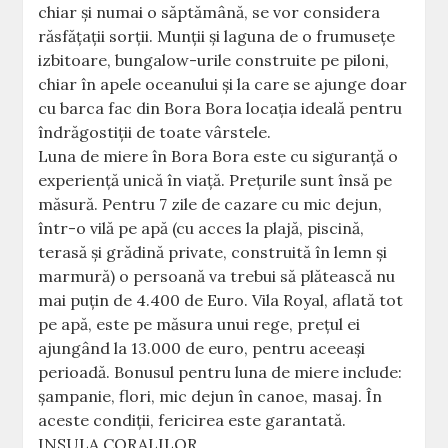
chiar şi numai o săptămână, se vor considera
răsfăţaţii sorţii. Munţii şi laguna de o frumuseţe
izbitoare, bungalow-urile construite pe piloni,
chiar în apele oceanului şi la care se ajunge doar
cu barca fac din Bora Bora locaţia ideală pentru
îndrăgostiţii de toate vârstele.
Luna de miere în Bora Bora este cu siguranţă o
experienţă unică în viaţă. Preţurile sunt însă pe
măsură. Pentru 7 zile de cazare cu mic dejun,
într-o vilă pe apă (cu acces la plajă, piscină,
terasă şi grădină private, construită în lemn şi
marmură) o persoană va trebui să plătească nu
mai puţin de 4.400 de Euro. Vila Royal, aflată tot
pe apă, este pe măsura unui rege, preţul ei
ajungând la 13.000 de euro, pentru aceeaşi
perioadă. Bonusul pentru luna de miere include:
şampanie, flori, mic dejun în canoe, masaj. În
aceste condiţii, fericirea este garantată.
INSULA CORALILOR.