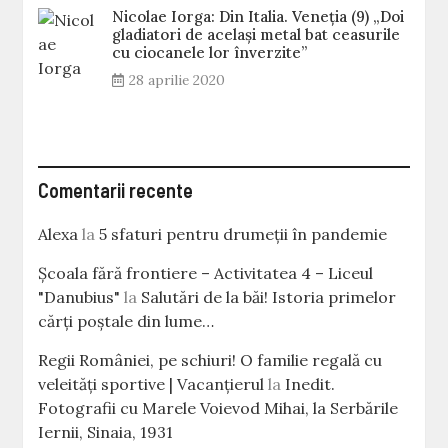
Nicolae Iorga: Din Italia. Veneţia (9) „Doi
gladiatori de același metal bat ceasurile
cu ciocanele lor înverzite”
28 aprilie 2020
Comentarii recente
Alexa
la
5 sfaturi pentru drumeții în pandemie
Școala fără frontiere – Activitatea 4 – Liceul
"Danubius"
la
Salutări de la băi! Istoria primelor
cărţi poştale din lume…
Regii României, pe schiuri! O familie regală cu
veleităţi sportive | Vacanțierul
la
Inedit.
Fotografii cu Marele Voievod Mihai, la Serbările
Iernii, Sinaia, 1931