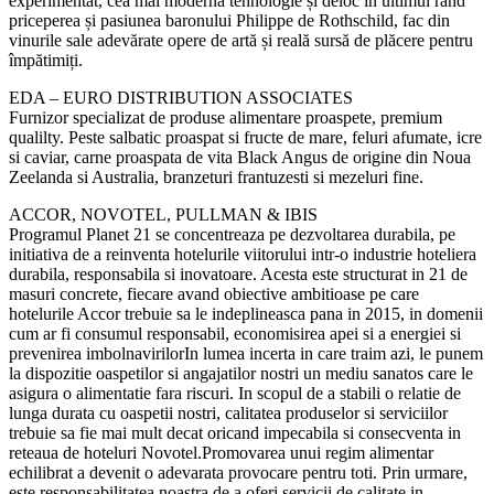
experimentat, cea mai modernă tehnologie și deloc în ultimul rând
priceperea și pasiunea baronului Philippe de Rothschild, fac din
vinurile sale adevărate opere de artă și reală sursă de plăcere pentru
împătimiți.
EDA – EURO DISTRIBUTION ASSOCIATES
Furnizor specializat de produse alimentare proaspete, premium
qualilty. Peste salbatic proaspat si fructe de mare, feluri afumate, icre
si caviar, carne proaspata de vita Black Angus de origine din Noua
Zeelanda si Australia, branzeturi frantuzesti si mezeluri fine.
ACCOR, NOVOTEL, PULLMAN & IBIS
Programul Planet 21 se concentreaza pe dezvoltarea durabila, pe
initiativa de a reinventa hotelurile viitorului intr-o industrie hoteliera
durabila, responsabila si inovatoare. Acesta este structurat in 21 de
masuri concrete, fiecare avand obiective ambitioase pe care
hotelurile Accor trebuie sa le indeplineasca pana in 2015, in domenii
cum ar fi consumul responsabil, economisirea apei si a energiei si
prevenirea imbolnavirilorIn lumea incerta in care traim azi, le punem
la dispozitie oaspetilor si angajatilor nostri un mediu sanatos care le
asigura o alimentatie fara riscuri. In scopul de a stabili o relatie de
lunga durata cu oaspetii nostri, calitatea produselor si serviciilor
trebuie sa fie mai mult decat oricand impecabila si consecventa in
reteaua de hoteluri Novotel.Promovarea unui regim alimentar
echilibrat a devenit o adevarata provocare pentru toti. Prin urmare,
este responsabilitatea noastra de a oferi servicii de calitate in