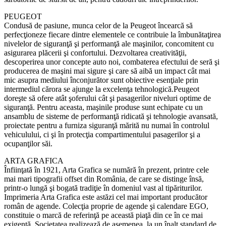
PEUGEOT
Condusă de pasiune, munca celor de la Peugeot încearcă să
perfecţioneze fiecare dintre elementele ce contribuie la îmbunătaţirea
nivelelor de siguranţă şi performanţă ale maşinilor, concomitent cu
asigurarea plăcerii şi confortului. Dezvoltarea creativităţii,
descoperirea unor concepte auto noi, combaterea efectului de seră şi
producerea de maşini mai sigure şi care să aibă un impact cât mai
mic asupra mediului înconjurător sunt obiective esenţiale prin
intermediul cărora se ajunge la excelenţa tehnologică.Peugeot
doreşte să ofere atât şoferului cât şi pasagerilor niveluri optime de
siguranţă. Pentru aceasta, maşinile produse sunt echipate cu un
ansamblu de sisteme de performanţă ridicată şi tehnologie avansată,
proiectate pentru a furniza siguranţă mărită nu numai în controlul
vehiculului, ci şi în protecţia compartimentului pasagerilor şi a
ocupanţilor săi.
ARTA GRAFICA
Înfiinţată în 1921, Arta Grafica se numără în prezent, printre cele
mai mari tipografii offset din România, de care se distinge însă,
printr-o lungă şi bogată tradiţie în domeniul vast al tipăriturilor.
Imprimeria Arta Grafica este astăzi cel mai important producător
român de agende. Colecţia proprie de agende şi calendare EGO,
constituie o marcă de referinţă pe această piaţă din ce în ce mai
exigentă. Societatea realizează de asemenea, la un înalt standard de