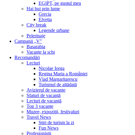
EGIPT, pe gustul meu
Hai hui prin lume
Grecia
Elveţia
City break
Legende urbane
Pelerinaje
Campanii „V”
Basarabia
Vacanţe la schi
Recomandări
Lecturi
Nicolae Iorga
Regina Maria a României
Vlad Margaritarescu
Turismul de altădată
Avizierul de vacanţe
Sfaturi de vacanţă
Lecturi de vacanţă
Top 3 vacanţe
Muzee, expoziţii, festivaluri
Travel News
Ştiri de turism la zi
Fun News
Profesioniştii