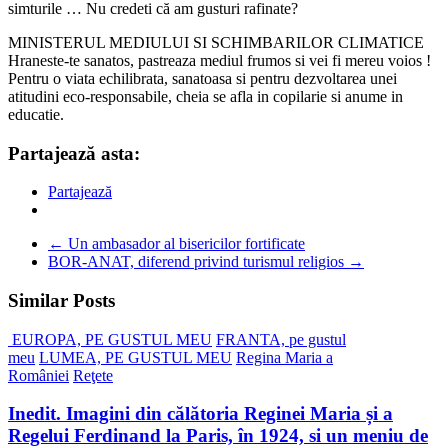
simturile … Nu credeti că am gusturi rafinate?
MINISTERUL MEDIULUI SI SCHIMBARILOR CLIMATICE
Hraneste-te sanatos, pastreaza mediul frumos si vei fi mereu voios !
Pentru o viata echilibrata, sanatoasa si pentru dezvoltarea unei
atitudini eco-responsabile, cheia se afla in copilarie si anume in
educatie.
Partajează asta:
Partajează
←
Un ambasador al bisericilor fortificate
BOR-ANAT, diferend privind turismul religios
→
Similar Posts
EUROPA, PE GUSTUL MEU
FRANTA, pe gustul
meu
LUMEA, PE GUSTUL MEU
Regina Maria a
României
Reţete
Inedit. Imagini din călătoria Reginei Maria și a
Regelui Ferdinand la Paris, în 1924, si un meniu de