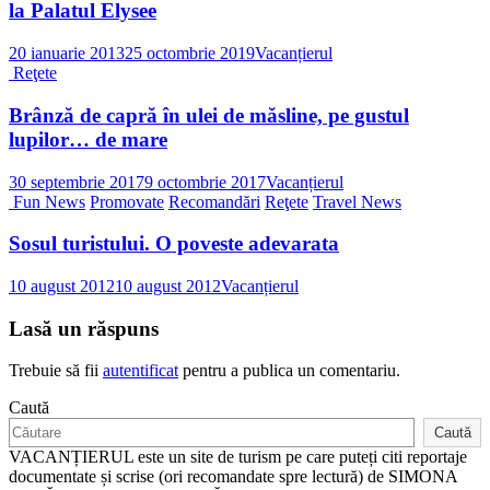
la Palatul Elysee
20 ianuarie 2013
25 octombrie 2019
Vacanțierul
Reţete
Brânză de capră în ulei de măsline, pe gustul
lupilor… de mare
30 septembrie 2017
9 octombrie 2017
Vacanțierul
Fun News
Promovate
Recomandări
Reţete
Travel News
Sosul turistului. O poveste adevarata
10 august 2012
10 august 2012
Vacanțierul
Lasă un răspuns
Trebuie să fii
autentificat
pentru a publica un comentariu.
Caută
Caută
VACANȚIERUL este un site de turism pe care puteți citi reportaje
documentate și scrise (ori recomandate spre lectură) de SIMONA