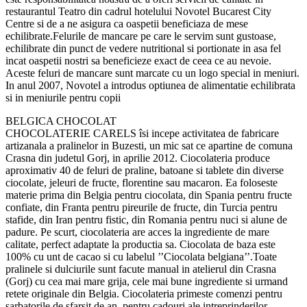
restaurantul Teatro din cadrul hotelului Novotel Bucarest City
Centre si de a ne asigura ca oaspetii beneficiaza de mese
echilibrate.Felurile de mancare pe care le servim sunt gustoase,
echilibrate din punct de vedere nutritional si portionate in asa fel
incat oaspetii nostri sa beneficieze exact de ceea ce au nevoie.
Aceste feluri de mancare sunt marcate cu un logo special in meniuri.
In anul 2007, Novotel a introdus optiunea de alimentatie echilibrata
si in meniurile pentru copii
BELGICA CHOCOLAT
CHOCOLATERIE CARELS îsi incepe activitatea de fabricare
artizanala a pralinelor in Buzesti, un mic sat ce apartine de comuna
Crasna din judetul Gorj, in aprilie 2012. Ciocolateria produce
aproximativ 40 de feluri de praline, batoane si tablete din diverse
ciocolate, jeleuri de fructe, florentine sau macaron. Ea foloseste
materie prima din Belgia pentru ciocolata, din Spania pentru fructe
confiate, din Franta pentru pireurile de fructe, din Turcia pentru
stafide, din Iran pentru fistic, din Romania pentru nuci si alune de
padure. Pe scurt, ciocolateria are acces la ingrediente de mare
calitate, perfect adaptate la productia sa. Ciocolata de baza este
100% cu unt de cacao si cu labelul ’’Ciocolata belgiana’’.Toate
pralinele si dulciurile sunt facute manual in atelierul din Crasna
(Gorj) cu cea mai mare grija, cele mai bune ingrediente si urmand
retete originale din Belgia. Ciocolateria primeste comenzi pentru
sarbatorile de sfarsit de an, pentru cadouri ale intreprinderilor.