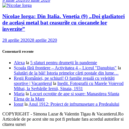
9 iunie 2020
10 iunie 2020
Nicolae Iorga: Din Italia. Veneţia (9) „Doi gladiatori
de același metal bat ceasurile cu ciocanele lor
înverzite”
28 aprilie 2020
28 aprilie 2020
Comentarii recente
Alexa
la
5 sfaturi pentru drumeții în pandemie
Școala fără frontiere – Activitatea 4 – Liceul "Danubius"
la
Salutări de la băi! Istoria primelor cărţi poştale din lume…
Regii României, pe schiuri! O familie regală cu veleităţi
sportive | Vacanțierul
la
Inedit. Fotografii cu Marele Voievod
Mihai, la Serbările Iernii, Sinaia, 1931
Maria
la
Locuri ocrotite de ape si soare: Manastirea Sfanta
Elena de la Mare
Ionut
la
Anul 1912: Proiect de infrumusetare a Predealului
COPYRIGHT - Simona Lazar & Valentin Tigau & Vacantierul.Ro
Articolele de pe acest site nu pot fi preluate fara acordul autorilor si
citarea sursei