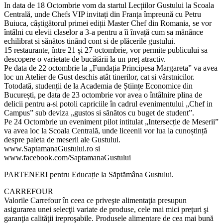
In data de 18 Octombrie vom da startul Lecțiilor Gustului la Scoala
Centrală, unde Chefs VIP invitați din Franța împreună cu Petru
Buiuca, câștigătorul primei ediții Master Chef din Romania, se vor
întâlni cu elevii claselor a 3-a pentru a îi învață cum sa mănânce
echilibrat si sănătos tinând cont si de plăcerile gustului.
15 restaurante, între 21 și 27 octombrie, vor permite publicului sa
descopere o varietate de bucătării la un preț atractiv.
Pe data de 22 octombrie la „Fundația Principesa Margareta” va avea
loc un Atelier de Gust deschis atât tinerilor, cat si vârstnicilor.
Totodată, studenții de la Academia de Științe Economice din
București, pe data de 23 octombrie vor avea o întâlnire plina de
delicii pentru a-si potoli capriciile în cadrul evenimentului „Chef in
Campus” sub deviza „gustos si sănătos cu buget de student”.
Pe 24 Octombrie un eveniment pilot intitulat „Intersecție de Meserii”
va avea loc la Scoala Centrală, unde liceenii vor lua la cunoștință
despre paleta de meserii ale Gustului.
www.SaptamanaGustului.ro si
www.facebook.com/SaptamanaGustului
PARTENERI pentru Educație la Săptămâna Gustului.
CARREFOUR
Valorile Carrefour în ceea ce priveşte alimentaţia presupun
asigurarea unei selecţii variate de produse, cele mai mici preţuri şi
garanţia calităţii ireproşabile. Produsele alimentare de cea mai bună