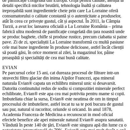
de panificație congelată din Europa. Grija pentru calitate, atenția la
detalii specifică micilor brutării, tehnologia înaltă și calitatea
ireproșabilă sunt ingredientele cheie prin care La Lorraine oferă
consumatorului o calitate constantă și o autenticitate a produselor,
atât în ceea ce privește gustul, cât și aspectul. În 2011, la Câmpia
Turzii, a avut loc lansarea oficială a La Lorraine România – prima
fabrică ultra modernă de panificație congelată din țara noastră unde
se produc baghete, chifle si produse rustice, precum ciabatta si paine
pave. Zi de zi, specialiștii La Lorraine transformă cu multă pasiune
cele mai bune ingrediente în produse delicioase, astfel încât clienții
să poată găsi, în orice moment al zilei, la magazinul lor, pâine
proaspătă și specialități de cea mai bună calitate.
EVIAN
Pe parcursul celor 15 ani, cat dureaza procesul de filtrare intr-un
stravechi filtru glaciar din inima Alpilor Francezi, apa mineral
naturala Evian® capata un echilibru mineral unic si desavarsit.
Datorita continutului redus de sodiu si compozitiei minerale perfect
echilibrate, Evian® este apa cea mai potrivita pentru mame si copii.
Imbuteliata chiar la sursa, Evian® este neatinsa de om in timpul
procesului de imbuteliere, astfel incat tu sa te poti bucura de gustul
sau pur, natural si racoritor, oriunde si oricand. In anul 1878,
Academia Franceza de Medicina a recunoscut in mod oficial
efectele benefice ale apei minerale natural Evian® asupra sanatatii.
Vândută în peste 140 de ţări, Evian® este singura apă din lume cu o