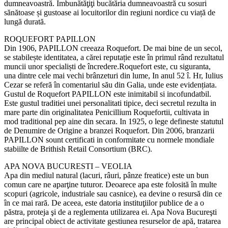
dumneavoastră. Îmbunătăţiţi bucătăria dumneavoastră cu sosuri
sănătoase și gustoase ai locuitorilor din regiuni nordice cu viață de
lungă durată.
ROQUEFORT PAPILLON
Din 1906, PAPILLON creeaza Roquefort. De mai bine de un secol,
se stabilește identitatea, a cărei reputație este în primul rând rezultatul
muncii unor specialiști de încredere.Roquefort este, cu siguranta,
una dintre cele mai vechi brânzeturi din lume, In anul 52 î. Hr, Iulius
Cezar se referă în comentariul său din Galia, unde este evidențiata.
Gustul de Roquefort PAPILLON este inimitabil si incofundatbil.
Este gustul traditiei unei personalitati tipice, deci secretul rezulta in
mare parte din originalitatea Penicillium Roquefortii, cultivata in
mod traditional pep aine din secara. In 1925, o lege defineste statutul
de Denumire de Origine a branzei Roquefort. Din 2006, branzarii
PAPILLON sount certificati in conformitate cu normele mondiale
stabiilte de Brithish Retail Consortium (BRC).
APA NOVA BUCURESTI – VEOLIA
Apa din mediul natural (lacuri, râuri, pânze freatice) este un bun
comun care ne aparţine tuturor. Deoarece apa este folosită în multe
scopuri (agricole, industriale sau casnice), ea devine o resursă din ce
în ce mai rară. De aceea, este datoria instituţiilor publice de a o
păstra, proteja şi de a reglementa utilizarea ei. Apa Nova Bucureşti
are principal obiect de activitate gestiunea resurselor de apă, tratarea