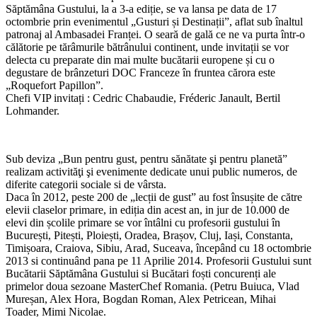
Săptămâna Gustului, la a 3-a ediție, se va lansa pe data de 17
octombrie prin evenimentul „Gusturi și Destinații”, aflat sub înaltul
patronaj al Ambasadei Franței. O seară de gală ce ne va purta într-o
călătorie pe tărâmurile bătrânului continent, unde invitații se vor
delecta cu preparate din mai multe bucătarii europene și cu o
degustare de brânzeturi DOC Franceze în fruntea cărora este
„Roquefort Papillon”.
Chefi VIP invitați : Cedric Chabaudie, Fréderic Janault, Bertil
Lohmander.
Sub deviza „Bun pentru gust, pentru sănătate şi pentru planetă”
realizam activităţi şi evenimente dedicate unui public numeros, de
diferite categorii sociale si de vârsta.
Daca în 2012, peste 200 de „lecții de gust” au fost însușite de către
elevii claselor primare, in ediția din acest an, in jur de 10.000 de
elevi din școlile primare se vor întâlni cu profesorii gustului în
București, Pitești, Ploiești, Oradea, Brașov, Cluj, Iași, Constanta,
Timișoara, Craiova, Sibiu, Arad, Suceava, începând cu 18 octombrie
2013 si continuând pana pe 11 Aprilie 2014. Profesorii Gustului sunt
Bucătarii Săptămâna Gustului si Bucătari foști concurenți ale
primelor doua sezoane MasterChef Romania. (Petru Buiuca, Vlad
Mureșan, Alex Hora, Bogdan Roman, Alex Petricean, Mihai
Toader, Mimi Nicolae.