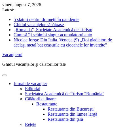
Skip
vineri, august 7, 2026
to
Latest:
content
5 sfaturi pentru drumeții în pandemie
Ghidul vacanțelor sănătoase
„România”, Societate Academică de Turism
Cum să îți schimbi singur acumulatorul auto
Nicolae Iorga: Din Italia. Veneţia (9) „Doi gladiatori de
același metal bat ceasurile cu ciocanele lor înverzite”
Vacanțierul
Ghidul vacanțelor și călătoriilor tale
Jurnal de vacanţier
Editorial
Societatea Academică de Turism “România”
Călătorii culinare
Restaurante
Restaurante din Bucureşti
Restaurante din lumea largă
Restaurante din ţară
Reţete