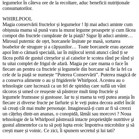
legumelor în câteva ore de la recoltare, aduc beneficii nutriționale
consumatorilor.
WHIRLPOOL
Magia conservării fructelor și legumelor ! Iți mai aduci aminte cum
obișnuia mama să pună vara la murat legume proaspete și cum făcea
compot din fructele cumpărate de la piață? Sigur îți aduci aminte…
Mirosul puternic de oțet, borcanele înșirate pe masă, sortarea
boabelor de strugure și a căpșunilor… Toate borcanele erau așezate
apoi într-o cămară specială, iar în mijlocul iernii atunci când ți se
făcea poftă de gustul cireșelor și al caiselor le scotea rând pe rând și
tu uitai complet de frigul de afară. Magia pe care mama o face în
fiecare an pentru ca fructele și legumele din borcane să fie la fel ca
cele de la piață se numește “Puterea Conservării”. Puterea magică de
a conserva alimente o au și frigiderele Whirlpool. Acestea au o
tehnologie care lucrează ca un fel de spiriduș care suflă un vânt
răcoros și umed ce reușeste să păstreze mult timp fructele și
legumele frumoase și gustoase. Iar tu și mama ta veți putea aranja în
fiecare zi diverse fructe pe farfurie și le veți putea decora astfel încât
să creați cât mai multe personaje. Imaginează-ți cum ar fi să creezi
un cățeluș dintr-un ananas, o conopidă, lămâi sau morcovi ? Noua
tehnologie de la Whirlpool păstrează intacte proprietăţile nutritive şi
gustul alimentelor ca tu să poți lupta eroic împotriva microbilor și să
crești mare și voinic. Ce zici, îi spunem secretul și lui tati?