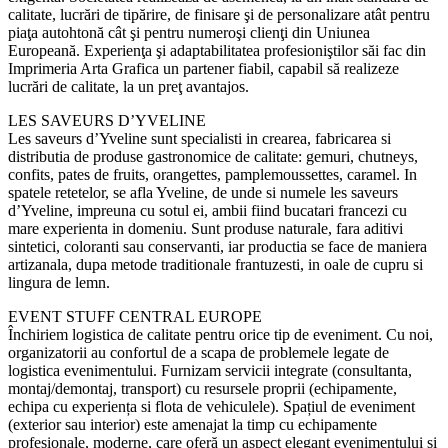
calitate, lucrări de tipărire, de finisare şi de personalizare atât pentru
piaţa autohtonă cât şi pentru numeroşi clienţi din Uniunea
Europeană. Experienţa şi adaptabilitatea profesioniştilor săi fac din
Imprimeria Arta Grafica un partener fiabil, capabil să realizeze
lucrări de calitate, la un preţ avantajos.
LES SAVEURS D’YVELINE
Les saveurs d’Yveline sunt specialisti in crearea, fabricarea si
distributia de produse gastronomice de calitate: gemuri, chutneys,
confits, pates de fruits, orangettes, pamplemoussettes, caramel. In
spatele retetelor, se afla Yveline, de unde si numele les saveurs
d’Yveline, impreuna cu sotul ei, ambii fiind bucatari francezi cu
mare experienta in domeniu. Sunt produse naturale, fara aditivi
sintetici, coloranti sau conservanti, iar productia se face de maniera
artizanala, dupa metode traditionale frantuzesti, in oale de cupru si
lingura de lemn.
EVENT STUFF CENTRAL EUROPE
Închiriem logistica de calitate pentru orice tip de eveniment. Cu noi,
organizatorii au confortul de a scapa de problemele legate de
logistica evenimentului. Furnizam servicii integrate (consultanta,
montaj/demontaj, transport) cu resursele proprii (echipamente,
echipa cu experiența si flota de vehiculele). Spațiul de eveniment
(exterior sau interior) este amenajat la timp cu echipamente
profesionale, moderne, care oferă un aspect elegant evenimentului si