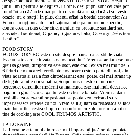
de speciale încât merită să traversezi un ocean sau să călătorești în
jurul lumii pentru a le degusta. Ei bine, deși puțini sunt cei care pot
porni într-o călătorie doar pentru o simplă aromă, dacă vi se ivește
ocazia, nu o rataţi ! În plus, clienții aflați la bordul aeronavelor Air
France au opțiunea de a achiziționa anticipat un meniu specific,
contra cost, in plus celor cinci meniuri cu preparate standard sau
speciale: Traditional, Organic, Signature, Italia, Ocean și „Sélection
Lenôtre”.
FOOD STORY
FOODSTORY.RO este un site despre mancarea ca stil de viata.
Este un site care te invata “arta mancatului”. Vrem sa aratam ca: nu e
greu sa gatesti; dimpotriva este usor, este cool; exista mai mult de 5-
6 feluri de mancare/ingrediente ; mancarea este o parte din noi, din
viata noastra si asa a fost dintotdeauna; este, poate, cel mai strans tip
de legatura intre noi si natura;Scopul nostru este schimbarea
perceptiei oamenilor moderni ca mancarea este mai mult decat „ce
bagam in gura” sau ca gatitul este o chestie banala. Vrem sa dam
posibilitatea adevaratilor pasionati sa poata veni oricand sa isi
impartaseasca retetele cu noi. Vrem sa ii ajutam sa reuseasca sa faca
toate lucrurile acestea simplu dar conform crezului nostru ca tot ce
tine de cooking este COOL-FRUMOS-ARTISTIC.
LA LORAINE
La Lorraine este unul dintre cei mai importanți jucători de pe piața