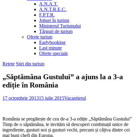
A.N.A.T.
A.N.T.R.E.C.
F.P.T.R.
Joburi în turism
Ministerul Turismului
Târguri de turism
Oferte turism
Earlybooking
Last minute
Oferte speciale
Reţete
Stiri din turism
„Săptămâna Gustului” a ajuns la a 3-a
ediție în România
17 octombrie 2013
15 iulie 2015
Vacanțierul
România se pregătește de cea de-a 3-a ediție „Săptămâna Gustului”
Timp de o săptămâna, te invităm să descoperi combinații unice de
ingrediente, gusturi noi și gusturi vechi, precum și câțiva dintre cei
mai buni chefi din Europa.