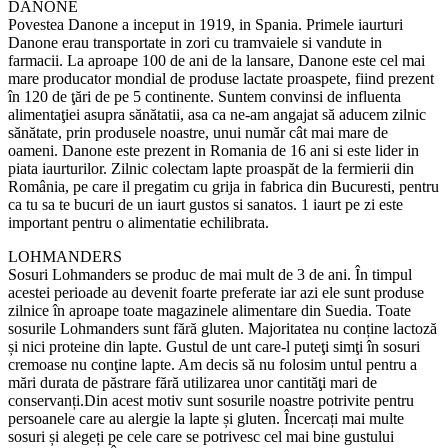
DANONE
Povestea Danone a inceput in 1919, in Spania. Primele iaurturi
Danone erau transportate in zori cu tramvaiele si vandute in
farmacii. La aproape 100 de ani de la lansare, Danone este cel mai
mare producator mondial de produse lactate proaspete, fiind prezent
în 120 de ţări de pe 5 continente. Suntem convinsi de influenta
alimentaţiei asupra sănătatii, asa ca ne-am angajat să aducem zilnic
sănătate, prin produsele noastre, unui număr cât mai mare de
oameni. Danone este prezent in Romania de 16 ani si este lider in
piata iaurturilor. Zilnic colectam lapte proaspăt de la fermierii din
România, pe care il pregatim cu grija in fabrica din Bucuresti, pentru
ca tu sa te bucuri de un iaurt gustos si sanatos. 1 iaurt pe zi este
important pentru o alimentatie echilibrata.
LOHMANDERS
Sosuri Lohmanders se produc de mai mult de 3 de ani. În timpul
acestei perioade au devenit foarte preferate iar azi ele sunt produse
zilnice în aproape toate magazinele alimentare din Suedia. Toate
sosurile Lohmanders sunt fără gluten. Majoritatea nu conține lactoză
și nici proteine din lapte. Gustul de unt care-l puteţi simţi în sosuri
cremoase nu conţine lapte. Am decis să nu folosim untul pentru a
mări durata de păstrare fără utilizarea unor cantităţi mari de
conservanți.Din acest motiv sunt sosurile noastre potrivite pentru
persoanele care au alergie la lapte și gluten. Încercați mai multe
sosuri și alegeți pe cele care se potrivesc cel mai bine gustului