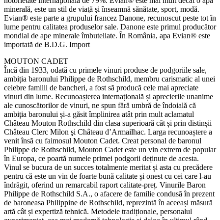
notorietate internaţională de 79%. Evian® este mai mult decât o apă
minerală, este un stil de viaţă şi înseamnă sănătate, sport, modă.
Evian® este parte a grupului francez Danone, recunoscut peste tot în
lume pentru calitatea produselor sale. Danone este primul producător
mondial de ape minerale îmbuteliate. În România, apa Evian® este
importată de B.D.G. Import
MOUTON CADET
Încă din 1933, odată cu primele vinuri produse de podgoriile sale,
ambiția baronului Philippe de Rothschild, membru carismatic al unei
celebre familii de bancheri, a fost să producă cele mai apreciate
vinuri din lume. Recunoașterea internațională și aprecierile unanime
ale cunoscătorilor de vinuri, ne spun fără umbră de îndoială că
ambiția baronului și-a găsit împlinirea atât prin mult aclamatul
Château Mouton Rothschild din clasa superioară cât și prin distinșii
Château Clerc Milon şi Château d’Armailhac. Larga recunoaștere a
venit însă cu faimosul Mouton Cadet. Creat personal de baronul
Philippe de Rothschild, Mouton Cadet este un vin extrem de popular
în Europa, ce poartă numele primei podgorii deținute de acesta.
Vinul se bucura de un succes totalmente meritat și asta cu precădere
pentru că este un vin de foarte bună calitate și onest cu cei care l-au
îndrăgit, oferind un remarcabil raport calitate-preț. Vinurile Baron
Philippe de Rothschild S.A., o afacere de familie condusă în prezent
de baroneasa Philippine de Rothschild, reprezintă în aceeași măsură
artă cât și expertiză tehnică. Metodele tradiționale, personalul