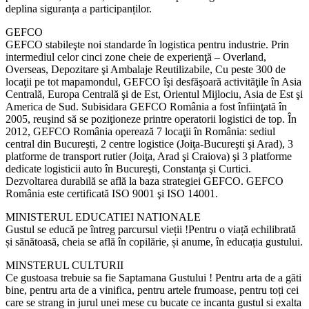
deplina siguranța a participanților.
GEFCO
GEFCO stabileşte noi standarde în logistica pentru industrie. Prin
intermediul celor cinci zone cheie de experienţă – Overland,
Overseas, Depozitare şi Ambalaje Reutilizabile, Cu peste 300 de
locaţii pe tot mapamondul, GEFCO îşi desfăşoară activităţile în Asia
Centrală, Europa Centrală şi de Est, Orientul Mijlociu, Asia de Est şi
America de Sud. Subisidara GEFCO România a fost înfiinţată în
2005, reuşind să se poziţioneze printre operatorii logistici de top. În
2012, GEFCO România operează 7 locaţii în România: sediul
central din Bucureşti, 2 centre logistice (Joiţa-Bucureşti şi Arad), 3
platforme de transport rutier (Joiţa, Arad şi Craiova) şi 3 platforme
dedicate logisticii auto în Bucureşti, Constanţa şi Curtici.
Dezvoltarea durabilă se află la baza strategiei GEFCO. GEFCO
România este certificată ISO 9001 şi ISO 14001.
MINISTERUL EDUCATIEI NATIONALE
Gustul se educă pe întreg parcursul vieții !Pentru o viață echilibrată
și sănătoasă, cheia se află în copilărie, și anume, în educația gustului.
MINSTERUL CULTURII
Ce gustoasa trebuie sa fie Saptamana Gustului ! Pentru arta de a găti
bine, pentru arta de a vinifica, pentru artele frumoase, pentru toți cei
care se strang in jurul unei mese cu bucate ce incanta gustul si exalta