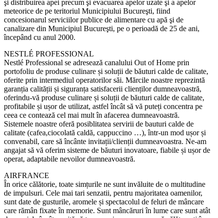
şi distribuirea apei precum şi evacuarea apelor uzate şi a apelor
meteorice de pe teritoriul Municipiului Bucureşti, fiind
concesionarul serviciilor publice de alimentare cu apă şi de
canalizare din Municipiul Bucureşti, pe o perioadă de 25 de ani,
începând cu anul 2000.
NESTLÉ PROFESSIONAL
Nestlé Professional se adresează canalului Out of Home prin
portofoliu de produse culinare și soluții de băuturi calde de calitate,
oferite prin intermediul operatorilor săi. Mărcile noastre reprezintă
garanția calității și siguranța satisfacerii clienților dumneavoastră,
oferindu-vă produse culinare și soluții de băuturi calde de calitate,
profitabile și ușor de utilizat, astfel încât să vă puteți concentra pe
ceea ce contează cel mai mult în afacerea dumneavoastră.
Sistemele noastre oferă posiblitatea servirii de bauturi calde de
calitate (cafea,ciocolată caldă, cappuccino …), într-un mod ușor și
convenabil, care să încânte invitații/clienții dumneavoastra. Ne-am
angajat să vă oferim sisteme de băuturi inovatoare, fiabile și ușor de
operat, adaptabile nevoilor dumneavoastră.
AIRFRANCE
În orice călătorie, toate simțurile ne sunt invăluite de o multitudine
de impulsuri. Cele mai tari senzatii, pentru majoritatea oamenilor,
sunt date de gusturile, aromele și spectacolul de feluri de mâncare
care rămân fixate în memorie. Sunt mâncăruri în lume care sunt atât