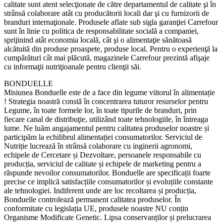
calitate sunt atent selecţionate de către departamentul de calitate şi în
strânsă colaborare atât cu producătorii locali dar şi cu furnizorii de
branduri internaţionale. Produsele aflate sub sigla garanţiei Carrefour
sunt în linie cu politica de responsabilitate socială a companiei,
sprijinind atât economia locală, cât şi o alimentaţie sănătoasă
alcătuită din produse proaspete, produse local. Pentru o experienţă la
cumpărături cât mai plăcută, magazinele Carrefour prezintă afişaje
cu informaţii nutriţioanale pentru clienţii săi.
BONDUELLE
Misiunea Bonduelle este de a face din legume viitorul în alimentație
! Strategia noastră constă în concentrarea tuturor resurselor pentru
Legume, în toate formele lor, în toate tipurile de branduri, prin
fiecare canal de distribuţie, utilizând toate tehnologiile, în întreaga
lume. Ne luăm angajamentul pentru calitatea produselor noastre și
participăm la echilibrul alimentației consumatorilor. Serviciul de
Nutriție lucrează în strânsă colaborare cu inginerii agronomi,
echipele de Cercetare și Dezvoltare, persoanele responsabile cu
producția, serviciul de calitate și echipele de marketing pentru a
răspunde nevoilor consumatorilor. Bonduelle are specificații foarte
precise ce implică satisfacțiile consumatorilor și evoluțiile constante
ale tehnologiei. Indiferent unde are loc recoltarea și producția,
Bonduelle controlează permanent calitatea produselor. În
conformitate cu legislația UE, produsele noastre NU conțin
Organisme Modificate Genetic. Lipsa conservanților și prelucrarea