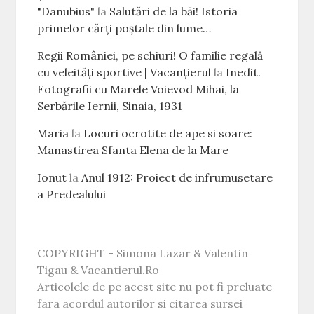
"Danubius"
la
Salutări de la băi! Istoria
primelor cărţi poştale din lume…
Regii României, pe schiuri! O familie regală
cu veleităţi sportive | Vacanțierul
la
Inedit.
Fotografii cu Marele Voievod Mihai, la
Serbările Iernii, Sinaia, 1931
Maria
la
Locuri ocrotite de ape si soare:
Manastirea Sfanta Elena de la Mare
Ionut
la
Anul 1912: Proiect de infrumusetare
a Predealului
COPYRIGHT - Simona Lazar & Valentin
Tigau & Vacantierul.Ro
Articolele de pe acest site nu pot fi preluate
fara acordul autorilor si citarea sursei