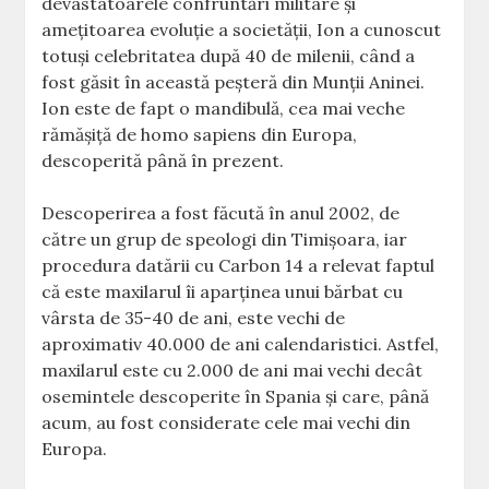
devastatoarele confruntări militare şi
ameţitoarea evoluţie a societăţii, Ion a cunoscut
totuşi celebritatea după 40 de milenii, când a
fost găsit în această peşteră din Munţii Aninei.
Ion este de fapt o mandibulă, cea mai veche
rămăşiţă de homo sapiens din Europa,
descoperită până în prezent.
Descoperirea a fost făcută în anul 2002, de
către un grup de speologi din Timişoara, iar
procedura datării cu Carbon 14 a relevat faptul
că este maxilarul îi aparținea unui bărbat cu
vârsta de 35-40 de ani, este vechi de
aproximativ 40.000 de ani calendaristici. Astfel,
maxilarul este cu 2.000 de ani mai vechi decât
osemintele descoperite în Spania şi care, până
acum, au fost considerate cele mai vechi din
Europa.