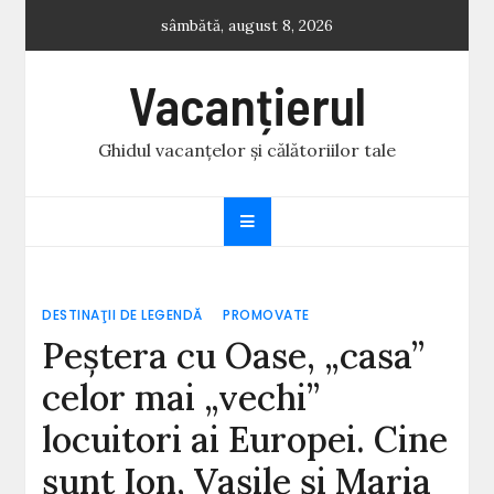
Skip
sâmbătă, august 8, 2026
to
content
Vacanțierul
Ghidul vacanțelor și călătoriilor tale
DESTINAŢII DE LEGENDĂ
PROMOVATE
Peștera cu Oase, „casa”
celor mai „vechi”
locuitori ai Europei. Cine
sunt Ion, Vasile și Maria