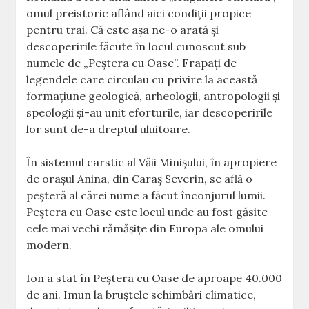
omul preistoric aflând aici condiții propice
pentru trai. Că este așa ne-o arată și
descoperirile făcute în locul cunoscut sub
numele de „Peștera cu Oase”. Frapați de
legendele care circulau cu privire la această
formațiune geologică, arheologii, antropologii și
speologii și-au unit eforturile, iar descoperirile
lor sunt de-a dreptul uluitoare.
În sistemul carstic al Văii Minişului, în apropiere
de oraşul Anina, din Caraş Severin, se află o
peşteră al cărei nume a făcut înconjurul lumii.
Peştera cu Oase este locul unde au fost găsite
cele mai vechi rămăşiţe din Europa ale omului
modern.
Ion a stat în Peştera cu Oase de aproape 40.000
de ani. Imun la bruştele schimbări climatice,