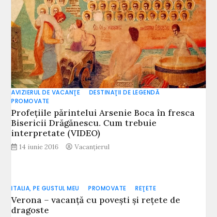
AVIZIERUL DE VACANŢE
DESTINAŢII DE LEGENDĂ
PROMOVATE
Profețiile părintelui Arsenie Boca în fresca
Bisericii Drăgănescu. Cum trebuie
interpretate (VIDEO)
14 iunie 2016
Vacanțierul
ITALIA, PE GUSTUL MEU
PROMOVATE
REŢETE
Verona – vacanţă cu poveşti şi reţete de
dragoste