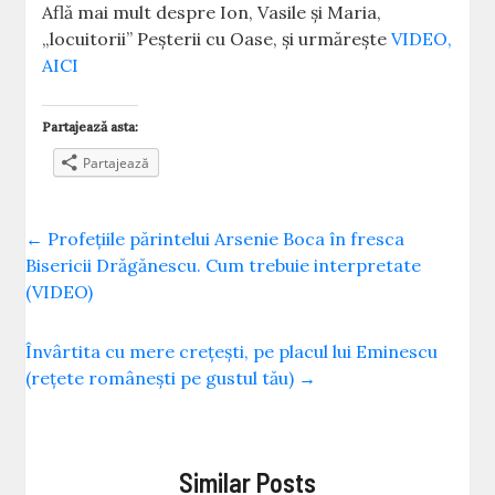
Află mai mult despre Ion, Vasile și Maria,
„locuitorii” Peșterii cu Oase, și urmărește
VIDEO,
AICI
Partajează asta:
Partajează
←
Profețiile părintelui Arsenie Boca în fresca
Bisericii Drăgănescu. Cum trebuie interpretate
(VIDEO)
Învârtita cu mere crețești, pe placul lui Eminescu
(rețete românești pe gustul tău)
→
Similar Posts