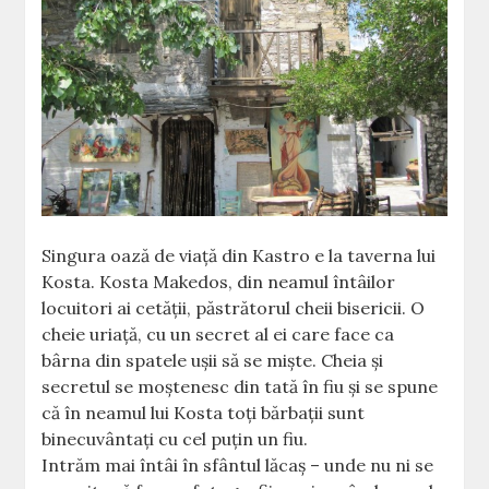
Singura oază de viaţă din Kastro e la taverna lui
Kosta. Kosta Makedos, din neamul întâilor
locuitori ai cetăţii, păstrătorul cheii bisericii. O
cheie uriaţă, cu un secret al ei care face ca
bârna din spatele uşii să se mişte. Cheia şi
secretul se moştenesc din tată în fiu şi se spune
că în neamul lui Kosta toţi bărbaţii sunt
binecuvântaţi cu cel puţin un fiu.
Intrăm mai întâi în sfântul lăcaş – unde nu ni se