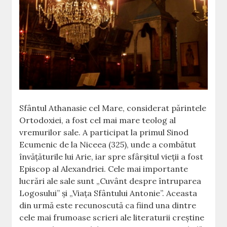
Sfântul Athanasie cel Mare, considerat părintele
Ortodoxiei, a fost cel mai mare teolog al
vremurilor sale. A participat la primul Sinod
Ecumenic de la Niceea (325), unde a combătut
învăţăturile lui Arie, iar spre sfârşitul vieţii a fost
Episcop al Alexandriei. Cele mai importante
lucrări ale sale sunt „Cuvânt despre întruparea
Logosului” şi „Viaţa Sfântului Antonie”. Aceasta
din urmă este recunoscută ca fiind una dintre
cele mai frumoase scrieri ale literaturii creştine