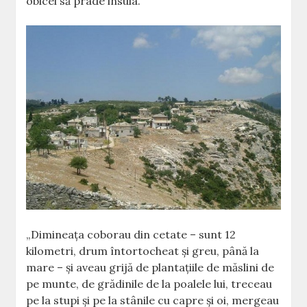
obicei să prade insula.
„Dimineaţa coborau din cetate – sunt 12
kilometri, drum întortocheat şi greu, până la
mare – şi aveau grijă de plantaţiile de măslini de
pe munte, de grădinile de la poalele lui, treceau
pe la stupi şi pe la stânile cu capre şi oi, mergeau