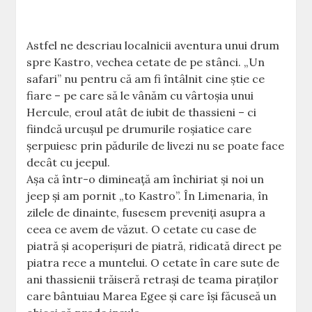
Astfel ne descriau localnicii aventura unui drum
spre Kastro, vechea cetate de pe stânci. „Un
safari” nu pentru că am fi întâlnit cine ştie ce
fiare – pe care să le vânăm cu vârtoşia unui
Hercule, eroul atât de iubit de thassieni – ci
fiindcă urcuşul pe drumurile roşiatice care
şerpuiesc prin pădurile de livezi nu se poate face
decât cu jeepul.
Aşa că într-o dimineaţă am închiriat şi noi un
jeep şi am pornit „to Kastro”. În Limenaria, în
zilele de dinainte, fusesem preveniţi asupra a
ceea ce avem de văzut. O cetate cu case de
piatră şi acoperişuri de piatră, ridicată direct pe
piatra rece a muntelui. O cetate în care sute de
ani thassienii trăiseră retraşi de teama piraţilor
care bântuiau Marea Egee şi care îşi făcuseă un