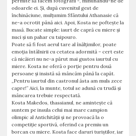
permite să facem fotografii -, minunându-ne de
odoarele ei. Şi, după cuvenitul gest de
închinăciune, mulţumim Sfântului Athanasie că
ne-a ocrotit până aici. Apoi, Kosta ne pofteşte la
masă. Bucate simple: iaurt de capră cu miere şi
nuci şi un pahar cu tsipouro.
Poate să fi fost aerul tare al înălţimilor, poate
emoţia întâlnirii cu cetatea adormită – cert este
că nicăieri nu ne-a părut mai gustos iaurtul cu
miere. Kosta ne oferă o porţie pentru două
persoane şi insistă să mâncăm până la capăt.
„Pentru iaurtul din castronul ăsta am muls zece
capre!” Aici, la munte, totul se adună cu trudă şi
mâncarea trebuie respectată.
Kosta Makedos, thassianul, ne aminteşte că
suntem pe insula celui mai mare campion
olimpic al Antichităţii şi ne provoacă la o
competiţie sportivă, oferind ca premiu un
borcan cu miere. Kosta face daruri turiştilor, iar