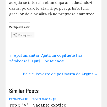
aceştia se întorc la el, an după an, aducându-i
daruri pe care le atârnă pe pereţi. Este felul
grecilor de a ne aăta că ne preţuiesc amintirea.
Partajează asta:
Partajează
←
Apel umanitar. Ajută un copil autist să
zâmbească! Ajută-l pe Mihnea!
Balcic. Poveste de pe Coasta de Argint
→
Similar Posts
PROMOVATE
TOP 3 VACANŢE
Top 3 “V” – Vacanțe exotice