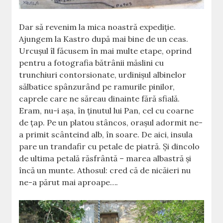
Dar să revenim la mica noastră expediţie.
Ajungem la Kastro după mai bine de un ceas.
Urcuşul îl făcusem în mai multe etape, oprind
pentru a fotografia bătrânii măslini cu
trunchiuri contorsionate, urdinişul albinelor
sălbatice spânzurând pe ramurile pinilor,
caprele care ne săreau dinainte fără sfială.
Eram, nu-i aşa, în ţinutul lui Pan, cel cu coarne
de ţap. Pe un platou stâncos, oraşul adormit ne-
a primit scânteind alb, în soare. De aici, insula
pare un trandafir cu petale de piatră. Şi dincolo
de ultima petală răsfrântă – marea albastră şi
încă un munte. Athosul: cred că de nicăieri nu
ne-a părut mai aproape….