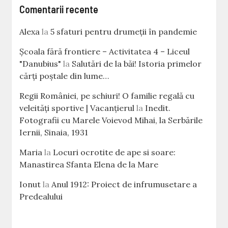
Comentarii recente
Alexa
la
5 sfaturi pentru drumeții în pandemie
Școala fără frontiere – Activitatea 4 – Liceul
"Danubius"
la
Salutări de la băi! Istoria primelor
cărţi poştale din lume…
Regii României, pe schiuri! O familie regală cu
veleităţi sportive | Vacanțierul
la
Inedit.
Fotografii cu Marele Voievod Mihai, la Serbările
Iernii, Sinaia, 1931
Maria
la
Locuri ocrotite de ape si soare:
Manastirea Sfanta Elena de la Mare
Ionut
la
Anul 1912: Proiect de infrumusetare a
Predealului