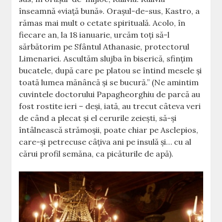
înseamnă «viaţă bună». Oraşul-de-sus, Kastro, a
rămas mai mult o cetate spirituală. Acolo, în
fiecare an, la 18 ianuarie, urcăm toţi să-l
sărbătorim pe Sfântul Athanasie, protectorul
Limenariei. Ascultăm slujba în biserică, sfinţim
bucatele, după care pe platou se întind mesele şi
toată lumea mănâncă şi se bucură.” (Ne amintim
cuvintele doctorului Papagheorghiu de parcă au
fost rostite ieri – deşi, iată, au trecut câteva veri
de când a plecat şi el cerurile zeieşti, să-şi
întâlnească strămoşii, poate chiar pe Asclepios,
care-şi petrecuse câţiva ani pe insulă şi… cu al
cărui profil semăna, ca picăturile de apă).