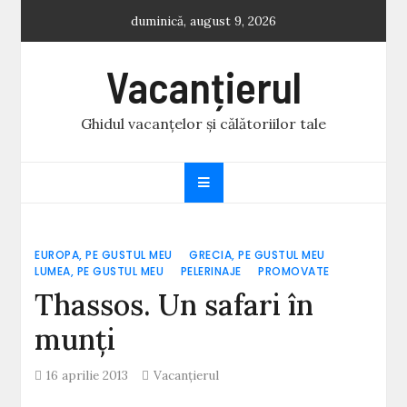
Skip
duminică, august 9, 2026
to
content
Vacanțierul
Ghidul vacanțelor și călătoriilor tale
EUROPA, PE GUSTUL MEU
GRECIA, PE GUSTUL MEU
LUMEA, PE GUSTUL MEU
PELERINAJE
PROMOVATE
Thassos. Un safari în
munţi
16 aprilie 2013
Vacanțierul