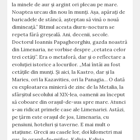
la minele de aur şi argint ori plecau pe mare.
Noaptea urcau din nou în munţi. Aşa, apăraţi de
baricadele de stâncă, aşteptau să vină o nouă
dimineaţă.” Ritmul acesta diurn-nocturn se
repeta fără greşeală. Ani, decenii, secole.
Doctorul Ioannis Papagheorghiu, gazda noastră
din Limenaria, ne vorbise despre „cetatea celor
trei cetăţi”. Era o metaforă, dar şi o reflectare a
evoluţiei istorice a locurilor. „Mai întâi au fost
cetăţile din munţi. Şi aici, la Kastro, dar şi la
Maries, ori la Kazavities, ori la Panagia… O dată
cu exploatarea minieră de zinc de la Metalia, la
sfârşitul secolului al XIX-lea, oamenii au început
să coboare din oraşul-de-sus spre mare. Atunci
s-au ridicat primele case ale Limenariei. Astăzi,
pe ţărm este oraşul de jos, Limenaria, cu
pensiuni, hoteluri şi taverne. E mai mult o
staţiune. Grecii au casele lor, doi kilometri mai
sus, în oraşul-de-mijloc, Kalivia. Kalivia