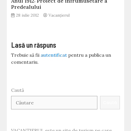
Anul 1912: Proiect de infrumusetare a
Predealului
28 iulie 2012
Vacanțierul
Lasă un răspuns
Trebuie să fii
autentificat
pentru a publica un
comentariu.
Caută
Caută
VACANȚIERUL este un site de turism pe care