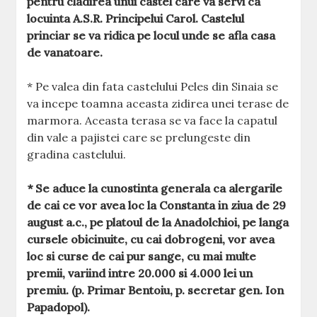
pentru cladirea unui castel care va servi ca
locuinta A.S.R. Principelui Carol. Castelul
princiar se va ridica pe locul unde se afla casa
de vanatoare.
* Pe valea din fata castelului Peles din Sinaia se
va incepe toamna aceasta zidirea unei terase de
marmora. Aceasta terasa se va face la capatul
din vale a pajistei care se prelungeste din
gradina castelului.
* Se aduce la cunostinta generala ca alergarile
de cai ce vor avea loc la Constanta in ziua de 29
august a.c., pe platoul de la Anadolchioi, pe langa
cursele obicinuite, cu cai dobrogeni, vor avea
loc si curse de cai pur sange, cu mai multe
premii, variind intre 20.000 si 4.000 lei un
premiu. (p. Primar Bentoiu, p. secretar gen. Ion
Papadopol).