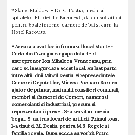
* Slanic Moldova – Dr. C. Pastia, medic al
spitalelor Eforiei din Bucuresti, da consultatiuni
pentru boale interne, carnete de bai si cura, la
Hotel Racovita.
* Aseara a avut loc in frumosul local Monte-
Carlo din Cismigiu o agapa data de d.
antreprenor Ion Mihalcea-Vranceanu, prin
care se inaugureaza acest local. Au luat parte
intre altii: dnii Mihail Desliu, vicepresedintele
Camerei Deputatilor, Mircea Poenaru Bordea,
ajutor de primar, mai multi consilieri comunali,
membri ai Camerei de Comert, numerosi
comercianti si industriasi, precum si
reprezentantii presei. S-a servit un meniu
bogat. S-au tras focuri de artificii. Primul toast
l-a tinut d. M. Desliu, pentru M.S. Regele si
familia regala. Dupa aceea au vorbit Petre