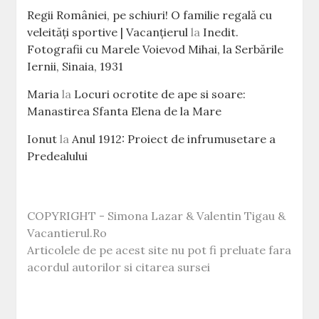
Regii României, pe schiuri! O familie regală cu
veleităţi sportive | Vacanțierul
la
Inedit.
Fotografii cu Marele Voievod Mihai, la Serbările
Iernii, Sinaia, 1931
Maria
la
Locuri ocrotite de ape si soare:
Manastirea Sfanta Elena de la Mare
Ionut
la
Anul 1912: Proiect de infrumusetare a
Predealului
COPYRIGHT - Simona Lazar & Valentin Tigau &
Vacantierul.Ro
Articolele de pe acest site nu pot fi preluate fara
acordul autorilor si citarea sursei