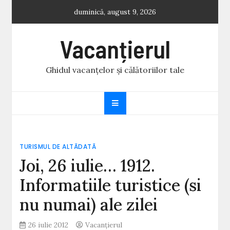
Skip
duminică, august 9, 2026
to
content
Vacanțierul
Ghidul vacanțelor și călătoriilor tale
TURISMUL DE ALTĂDATĂ
Joi, 26 iulie… 1912.
Informatiile turistice (si
nu numai) ale zilei
26 iulie 2012
Vacanțierul