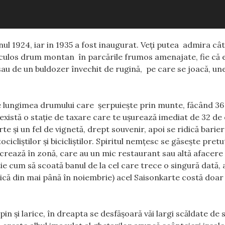
ul 1924, iar in 1935 a fost inaugurat. Veţi putea admira câ
aculos drum montan în parcările frumos amenajate, fie că 
u de un buldozer învechit de rugină, pe care se joacă, une
te lungimea drumului care şerpuieşte prin munte, făcând 36
 există o staţie de taxare care te uşurează imediat de 32 de
e şi un fel de vignetă, drept souvenir, apoi se ridică bariera
cicliştilor şi bicicliştilor. Spiritul nemţesc se găseşte pretu
crează în zonă, care au un mic restaurant sau altă afacere
e cum să scoată banul de la cel care trece o singură dată, 
dică din mai până în noiembrie) acel Saisonkarte costă doar
in şi larice, în dreapta se desfăşoară văi largi scăldate de 