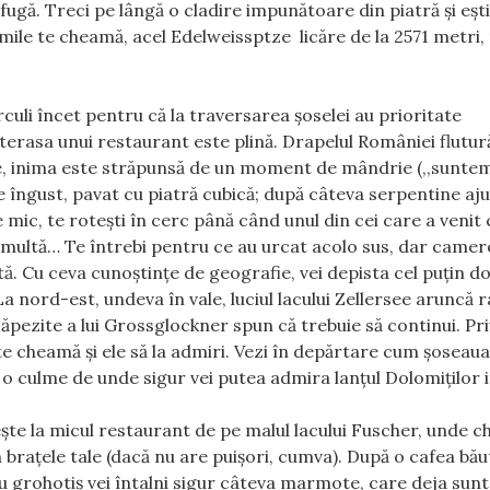
fugă. Treci pe lângă o cladire impunătoare din piatră şi eşt
imile te cheamă, acel Edelweissptze licăre de la 2571 metri,
rculi încet pentru că la traversarea şoselei au prioritate
erasa unui restaurant este plină. Drapelul României flutur
ne, inima este străpunsă de un moment de mândrie (,,suntem
e îngust, pavat cu piatră cubică; după câteva serpentine aj
 mic, te roteşti în cerc până când unul din cei care a venit
me multă… Te întrebi pentru ce au urcat acolo sus, dar camer
ă. Cu ceva cunoştinţe de geografie, vei depista cel puţin d
 La nord-est, undeva în vale, luciul lacului Zellersee aruncă 
ăpezite a lui Grossglockner spun că trebuie să continui. Pri
 te cheamă şi ele să la admiri. Vezi în depărtare cum şoseau
 o culme de unde sigur vei putea admira lanţul Dolomiţilor it
şte la micul restaurant de pe malul lacului Fuscher, unde c
braţele tale (dacă nu are puişori, cumva). După o cafea bău
 cu grohotiş vei întalni sigur câteva marmote, care deja sunt