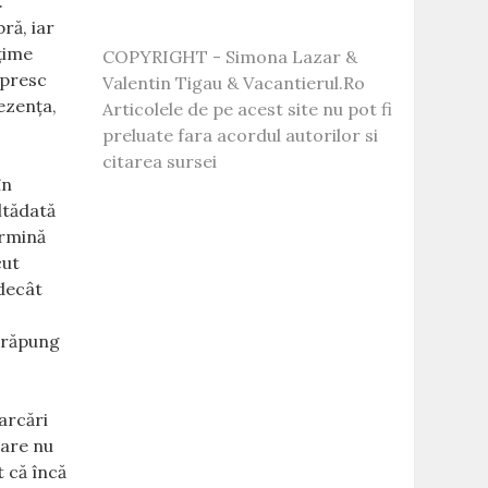
.
ră, iar
lţime
COPYRIGHT - Simona Lazar &
opresc
Valentin Tigau & Vacantierul.Ro
rezenţa,
Articolele de pe acest site nu pot fi
preluate fara acordul autorilor si
citarea sursei
în
altădată
ermină
cut
 decât
străpung
parcări
care nu
t că încă