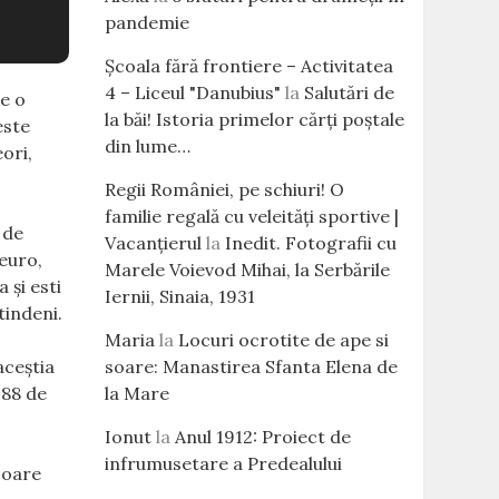
pandemie
Școala fără frontiere – Activitatea
4 – Liceul "Danubius"
la
Salutări de
te o
la băi! Istoria primelor cărţi poştale
este
din lume…
ori,
Regii României, pe schiuri! O
familie regală cu veleităţi sportive |
 de
Vacanțierul
la
Inedit. Fotografii cu
 euro,
Marele Voievod Mihai, la Serbările
 şi esti
Iernii, Sinaia, 1931
tindeni.
Maria
la
Locuri ocrotite de ape si
soare: Manastirea Sfanta Elena de
aceştia
la Mare
 88 de
Ionut
la
Anul 1912: Proiect de
infrumusetare a Predealului
soare