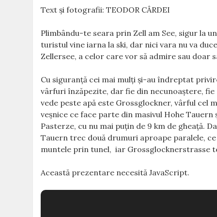
Text şi fotografii: TEODOR CÂRDEI
Plimbându-te seara prin Zell am See, sigur la 
turistul vine iarna la ski, dar nici vara nu va du
Zellersee, a celor care vor să admire sau doar
Cu siguranţă cei mai mulţi şi-au îndreptat privir
vârfuri înzăpezite, dar fie din necunoaştere, fi
vede peste apă este Grossglockner, vârful cel mai 
veşnice ce face parte din masivul Hohe Tauern şi
Pasterze, cu nu mai puţin de 9 km de gheaţă. Dac
Tauern trec două drumuri aproape paralele, ce 
muntele prin tunel, iar Grossglocknerstrasse te
Această prezentare necesită JavaScript.