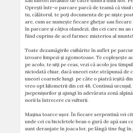
sau uneori învăluite de catre umbra unui nor. Pe 
Opreşti într-o parcare parcă de teamă că visul s
tu, călătorul, te poţi documenta de pe nişte pos
are, cum se numeşte fiecare gheţar sau fiecare 
în parcare şi câţiva olandezi, din cei care nu au
fiind cuprins de acel farmec misterios al muntel
Toate dezamăgirile cuibărite în suflet pe parcur
izvoare limpezi şi zgomotoase. Te copleşeşte acel
pe acolo, te uiţi pe ceas, vezi că acolo jos tim
niciodată chiar, dacă uneori este străpunsă de c
uneori coarnele lungi pe câte o piatră ieşită di
vreo opt kilometrii din cei 48. Continuă urcuşul,
jnepenişurilor şi ajungi în adevărata zonă alpină
norii la întrecere cu vulturii.
Maşina toarce uşor. În fiecare serpentină vei citi
unde cei cu bicicletele beau o gură de apă sau 
sunt deranjate în joaca lor, pe lângă tine fug în