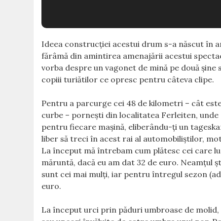
Ideea construcţiei acestui drum s-a născut în an
fărâmă din amintirea amenajării acestui spect
vorba despre un vagonet de mină pe două şine sa
copiii turiătilor ce opresc pentru câteva clipe.
Pentru a parcurge cei 48 de kilometri – cât es
curbe – porneşti din localitatea Ferleiten, unde
pentru fiecare maşină, eliberându-ţi un tageskart
liber să treci în acest rai al automobiliştilor,
moto
La început mă întrebam cum plătesc cei care lu
măruntă, dacă eu am dat 32 de euro. Neamţul şti
sunt cei mai mulţi, iar pentru întregul sezon (a
euro.
La început urci prin păduri umbroase de molid, p