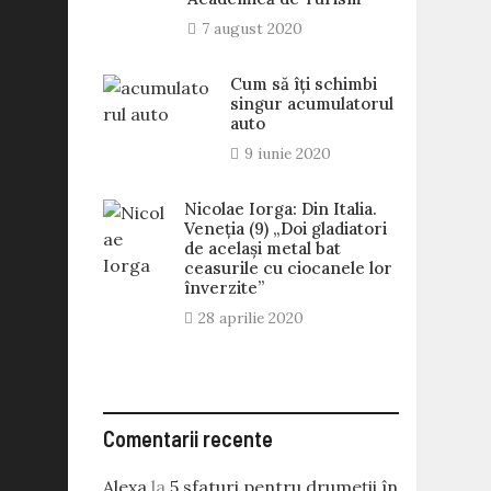
7 august 2020
Cum să îți schimbi
singur acumulatorul
auto
9 iunie 2020
Nicolae Iorga: Din Italia.
Veneţia (9) „Doi gladiatori
de același metal bat
ceasurile cu ciocanele lor
înverzite”
28 aprilie 2020
Comentarii recente
Alexa
la
5 sfaturi pentru drumeții în