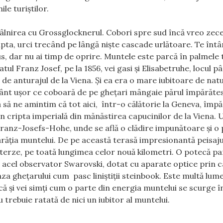
e turiştilor.
âlnirea cu Grossglocknerul. Cobori spre sud încă vreo zec
apta, urci trecând pe lângă nişte cascade urlătoare. Te înt
, dar nu ai timp de oprire. Muntele este parcă în palmele t
atul Franz Josef, pe la 1856, vei gasi şi Elisabetruhe, locul 
de anturajul de la Viena. Şi ea era o mare iubitoare de natu
 vânt uşor ce coboară de pe gheţari mângaie părul împărătes
 să ne amintim că tot aici, într-o călătorie la Geneva, împ
e în cripta imperială din mănăstirea capucinilor de la Viena.
Franz-Josefs-Hohe, unde se află o clădire impunătoare şi o
ărăţia muntelui. De pe această terasă impresionantă peisaju
terze, pe toată lungimea celor nouă kilometri. O potecă pa
lă, acel observator Swarovski, dotat cu aparate optice prin c
aza gheţarului cum pasc liniştiţii steinbook. Este multă lume
că şi vei simţi cum o parte din energia muntelui se scurge 
trebuie ratată de nici un iubitor al muntelui.