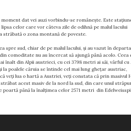
un moment dat vei auzi vorbindu-se româneşte. Este staţiu
ce lipsa celor care vor câteva zile de odihnă pe malul lacului
 sa străbată o zona montană de poveste.
ea spre sud, chiar de pe malul lacului, şi au vazut în depart
e din comoditate nu au încercat să ajungă până acolo. Ceea 
înalt din Alpii austrieci, cu cei 3798 metri ai săi, vârful cu
 la poalele căruia se întinde cel mai lung gheţar austriac,
ă veţi lua o hartă a Austriei, veţi constata că prin masivul
străbat acest masiv de la nord la sud, din care unul străp
 poartă până la înalţimea celor 2571 metri din Edelweisspi