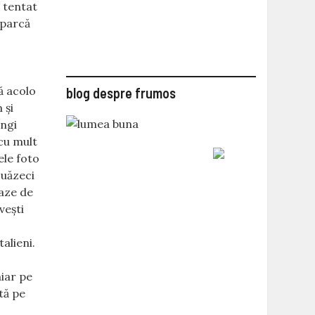
i tentat
 parcă
ă acolo
blog despre frumos
 şi
ungi
 cu mult
ele foto
ouăzeci
raze de
veşti
a
alieni.
hiar pe
tă pe