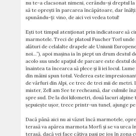
nu te-a clacsonat nimeni, cerându-şi dreptul la 
să te opreşti în parcarea încăpătoare, dar înălţ
spunându-ţi: vino, de aici vei vedea totul!
Eşti tot timpul atenţionat prin indicatoare să ci
marmotele. Treci de platoul Fuscher Torl unde t
alături de celalalte drapele ale Uniunii Europe
noi…”), apoi maşina ia în piept un drum destul d
acolo sus unde spaţiul de parcare este destul de
înaintea ta încearca să plece şi îi iei locul. Lu
din mâini spun totul. Vederea este impresionant
de vârfuri din Alpi, ce trec de trei mii de metri.
mister, Zell am See te recheamă, dar culmile înz
spre sud. De la doi kilometri, două lacuri alpine
şepuieşte uşor, trece printr-un tunel, ajunge pe
Dacă până aici nu ai văzut încă marmotele, opre
terasă va apărea marmota Morfi şi se va urca în 
terasă, dacă vei face câţiva paşi pe jos în zona