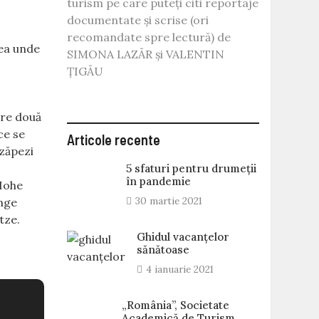
turism pe care puteți citi reportaje
documentate și scrise (ori
recomandate spre lectură) de
nea unde
SIMONA LAZĂR și VALENTIN
ȚIGĂU
are două
ce se
Articole recente
 zăpezi
5 sfaturi pentru drumeții
în pandemie
 Hohe
30 martie 2021
unge
tze.
Ghidul vacanțelor
sănătoase
4 ianuarie 2021
„România”, Societate
Academică de Turism