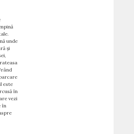
e
âmpină
ale.
până unde
ră şi
ei,
ărateasa
 Urând
 parcare
l este
rcusă în
are vezi
 în
înspre