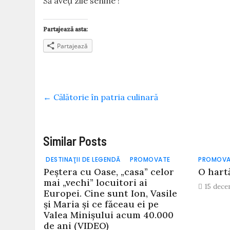
Să aveţi zile senine !
Partajează asta:
Partajează
←
Călătorie în patria culinară
Similar Posts
DESTINAŢII DE LEGENDĂ
PROMOVATE
PROMOVA
Peștera cu Oase, „casa” celor
O hart
mai „vechi” locuitori ai
15 dece
Europei. Cine sunt Ion, Vasile
și Maria și ce făceau ei pe
Valea Minișului acum 40.000
de ani (VIDEO)