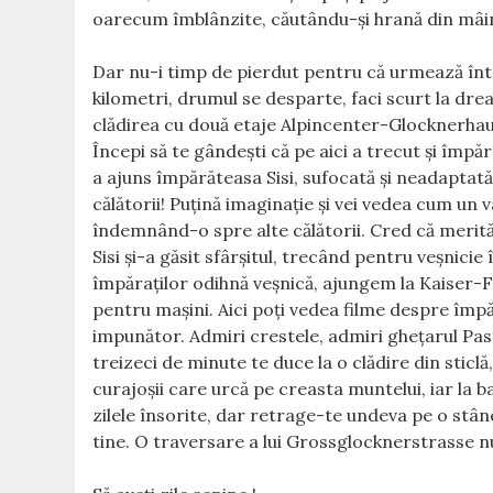
oarecum îmblânzite, căutându-şi hrană din mâinil
Dar nu-i timp de pierdut pentru că urmează înt
kilometri, drumul se desparte, faci scurt la dre
clădirea cu două etaje Alpincenter-Glocknerhaus
Începi să te gândeşti că pe aici a trecut şi împăr
a ajuns împărăteasa Sisi, sufocată şi neadaptată 
călătorii! Puţină imaginaţie şi vei vedea cum un
îndemnând-o spre alte călătorii. Cred că merită
Sisi şi-a găsit sfârşitul, trecând pentru veşnici
împăraţilor odihnă veşnică, ajungem la Kaiser-
pentru maşini. Aici poţi vedea filme despre împ
impunător. Admiri crestele, admiri gheţarul Pas
treizeci de minute te duce la o clădire din stic
curajoşii care urcă pe creasta muntelui, iar la b
zilele însorite, dar retrage-te undeva pe o stân
tine. O traversare a lui Grossglocknerstrasse nu 