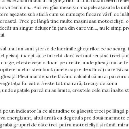
creste albul imaculat al gheţarilor aruncă scânteieri ireale
e va termina… Aici vei găsi mese şi canapele aşezate la umb
tere aşezate sub sticlă cum se numeşte fiecare vârf, ce înă
creastă. Trec pe lângă tine multe maşini sau motociclişti, 
 decât un singur deluşor în ţara din care vin…, nu le simţi p
ui.
sul unui an sunt şterse de lacrimile gheţarilor ce se scurg 
 peisaj, începi să te întrebi dacă vei mai reuşi să treci şi 
pul curge, el este veşnic doar pe creste, unde gheaţa nu se t
opitele acelor steinbock (acele capre de stîncă) care îşi as
n gheaţă. Pleci mai departe făcând calculul că nu ai parcurs
 vegetaţia forestieră este tot ma rară, treci şi de zona
, unde spaţiile parcă nu au limite, crestele cele mai înalte 
 pe un indicator la ce altitudine te găseşti; treci pe lângă 
ceva energizant, altul arată cu degetul spre două marmote 
 grabă grupuri de câte trei-patru motociclişti şi rămâi mira