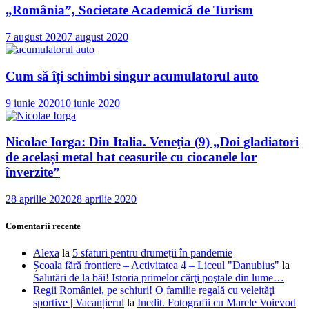
„România”, Societate Academică de Turism
7 august 2020
7 august 2020
Cum să îți schimbi singur acumulatorul auto
9 iunie 2020
10 iunie 2020
Nicolae Iorga: Din Italia. Veneţia (9) „Doi gladiatori
de același metal bat ceasurile cu ciocanele lor
înverzite”
28 aprilie 2020
28 aprilie 2020
Comentarii recente
Alexa
la
5 sfaturi pentru drumeții în pandemie
Școala fără frontiere – Activitatea 4 – Liceul "Danubius"
la
Salutări de la băi! Istoria primelor cărţi poştale din lume…
Regii României, pe schiuri! O familie regală cu veleităţi
sportive | Vacanțierul
la
Inedit. Fotografii cu Marele Voievod