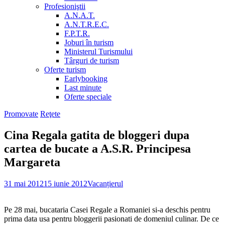
Profesioniştii
A.N.A.T.
A.N.T.R.E.C.
F.P.T.R.
Joburi în turism
Ministerul Turismului
Târguri de turism
Oferte turism
Earlybooking
Last minute
Oferte speciale
Promovate
Reţete
Cina Regala gatita de bloggeri dupa
cartea de bucate a A.S.R. Principesa
Margareta
31 mai 2012
15 iunie 2012
Vacanțierul
Pe 28 mai, bucataria Casei Regale a Romaniei si-a deschis pentru
prima data usa pentru bloggerii pasionati de domeniul culinar. De ce