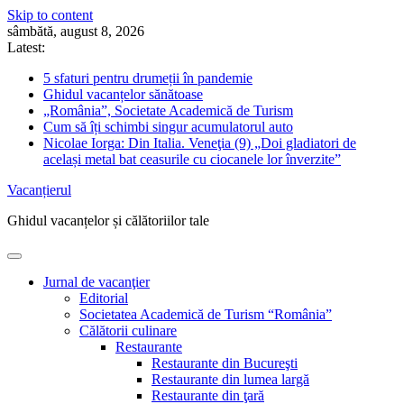
Skip to content
sâmbătă, august 8, 2026
Latest:
5 sfaturi pentru drumeții în pandemie
Ghidul vacanțelor sănătoase
„România”, Societate Academică de Turism
Cum să îți schimbi singur acumulatorul auto
Nicolae Iorga: Din Italia. Veneţia (9) „Doi gladiatori de
același metal bat ceasurile cu ciocanele lor înverzite”
Vacanțierul
Ghidul vacanțelor și călătoriilor tale
Jurnal de vacanţier
Editorial
Societatea Academică de Turism “România”
Călătorii culinare
Restaurante
Restaurante din Bucureşti
Restaurante din lumea largă
Restaurante din ţară