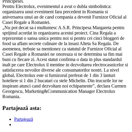
Principesei.
Pentru Electrolux, evenimentul a avut o dubla simbolistica:
organizarea unui eveniment fara precedent in Romania si
aniversarea unui an de cand compania a devenit Furnizor Oficial al
Casei Regale a Romaniei.
„Nu pot decat sa-i multumesc A.S.R. Principesa Margareta pentru
sprijinul acordat in organizarea acestui proiect. Cina Regala a
reprezentat o sansa unica pentru noi si pentru cei cinci bloggeri de
food sa aflam secrete culinare de la insasi Alteta Sa Regala. De
asemenea, trebuie sa mentionez ca statutul de Furnizor Oficial al
Casei Regale a Romaniei ne onoreaza si ne determina sa fim mai
buni cu fiecare zi. Acest statut confirma o data in plus standardul
inalt pe care Electrolux il mentine in dezvoltarea electrocasnicelor si
satisfacerea nevoilor diverse ale consumatorilor nostri. La nivel
global, Electrolux este si furnizorul preferat de 1 din 3 lanturi
hoteliere si 1 din 2 bucatari cu stele Michelin. Din trucurile lor ne
inspiram atunci cand dezvoltam noi echipamente”, declara Carmen
Georgescu, Marketing&Communication Manager Electrolux
Romania.
Partajează asta:
Partajează