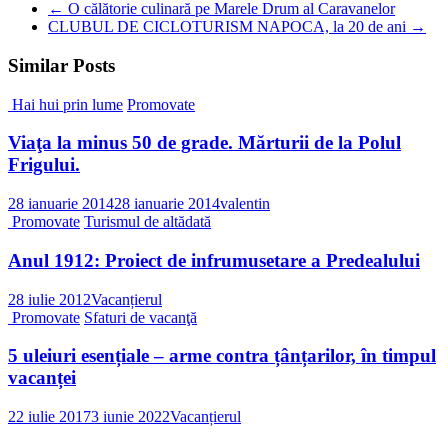
←
O călătorie culinară pe Marele Drum al Caravanelor
CLUBUL DE CICLOTURISM NAPOCA, la 20 de ani
→
Similar Posts
Hai hui prin lume
Promovate
Viaţa la minus 50 de grade. Mărturii de la Polul
Frigului.
28 ianuarie 2014
28 ianuarie 2014
valentin
Promovate
Turismul de altădată
Anul 1912: Proiect de infrumusetare a Predealului
28 iulie 2012
Vacanțierul
Promovate
Sfaturi de vacanţă
5 uleiuri esențiale – arme contra țânțarilor, în timpul
vacanței
22 iulie 2017
3 iunie 2022
Vacanțierul