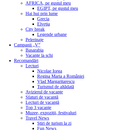
AFRICA, pe gustul meu
EGIPT, pe gustul meu
Hai hui prin lume
Grecia
Elveţia
City break
Legende urbane
Pelerinaje
Campanii „V”
Basarabia
Vacanţe la schi
Recomandări
Lecturi
Nicolae Iorga
Regina Maria a României
Vlad Margaritarescu
Turismul de altădată
Avizierul de vacanţe
Sfaturi de vacanţă
Lecturi de vacanţă
Top 3 vacanţe
Muzee, expoziţii, festivaluri
Travel News
Ştiri de turism la zi
Fun News