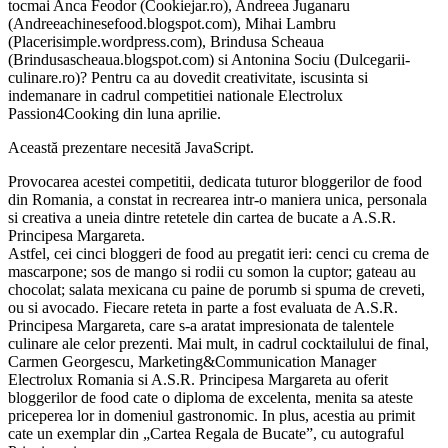
tocmai Anca Feodor (Cookiejar.ro), Andreea Juganaru
(Andreeachinesefood.blogspot.com), Mihai Lambru
(Placerisimple.wordpress.com), Brindusa Scheaua
(Brindusascheaua.blogspot.com) si Antonina Sociu (Dulcegarii-
culinare.ro)? Pentru ca au dovedit creativitate, iscusinta si
indemanare in cadrul competitiei nationale Electrolux
Passion4Cooking din luna aprilie.
Această prezentare necesită JavaScript.
Provocarea acestei competitii, dedicata tuturor bloggerilor de food
din Romania, a constat in recrearea intr-o maniera unica, personala
si creativa a uneia dintre retetele din cartea de bucate a A.S.R.
Principesa Margareta.
Astfel, cei cinci bloggeri de food au pregatit ieri: cenci cu crema de
mascarpone; sos de mango si rodii cu somon la cuptor; gateau au
chocolat; salata mexicana cu paine de porumb si spuma de creveti,
ou si avocado. Fiecare reteta in parte a fost evaluata de A.S.R.
Principesa Margareta, care s-a aratat impresionata de talentele
culinare ale celor prezenti. Mai mult, in cadrul cocktailului de final,
Carmen Georgescu, Marketing&Communication Manager
Electrolux Romania si A.S.R. Principesa Margareta au oferit
bloggerilor de food cate o diploma de excelenta, menita sa ateste
priceperea lor in domeniul gastronomic. In plus, acestia au primit
cate un exemplar din „Cartea Regala de Bucate”, cu autograful