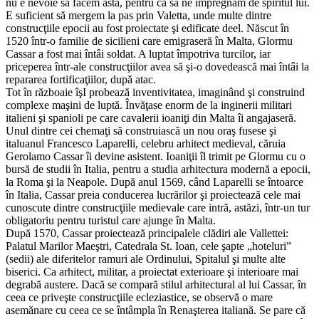
nu e nevoie să facem asta, pentru ca să ne impregnăm de spiritul lui.
E suficient să mergem la pas prin Valetta, unde multe dintre
construcţiile epocii au fost proiectate şi edificate deel. Născut în
1520 într-o familie de sicilieni care emigraseră în Malta, Glormu
Cassar a fost mai întâi soldat. A luptat împotriva turcilor, iar
priceperea într-ale construcţiilor avea să şi-o dovedească mai întâi la
repararea fortificaţiilor, după atac.
Tot în războaie îşI probează inventivitatea, imaginând şi construind
complexe maşini de luptă. Învăţase enorm de la inginerii militari
italieni şi spanioli pe care cavalerii ioaniţi din Malta îi angajaseră.
Unul dintre cei chemaţi să construiască un nou oraş fusese şi
italuanul Francesco Laparelli, celebru arhitect medieval, căruia
Gerolamo Cassar îi devine asistent. Ioaniţii îl trimit pe Glormu cu o
bursă de studii în Italia, pentru a studia arhitectura modernă a epocii,
la Roma şi la Neapole. După anul 1569, când Laparelli se întoarce
în Italia, Cassar preia conducerea lucrărilor şi proiectează cele mai
cunoscute dintre construcţiile medievale care intră, astăzi, într-un tur
obligatoriu pentru turistul care ajunge în Malta.
După 1570, Cassar proiectează principalele clădiri ale Vallettei:
Palatul Marilor Maeştri, Catedrala St. Ioan, cele şapte „hoteluri”
(sedii) ale diferitelor ramuri ale Ordinului, Spitalul şi multe alte
biserici. Ca arhitect, militar, a proiectat exterioare şi interioare mai
degrabă austere. Dacă se compară stilul arhitectural al lui Cassar, în
ceea ce priveşte construcţiile ecleziastice, se observă o mare
asemănare cu ceea ce se întâmpla în Renaşterea italiană. Se pare că