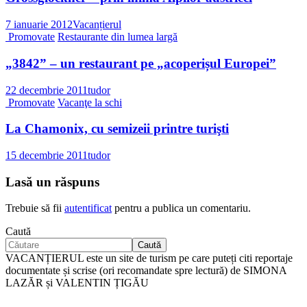
7 ianuarie 2012
Vacanțierul
Promovate
Restaurante din lumea largă
„3842” – un restaurant pe „acoperișul Europei”
22 decembrie 2011
tudor
Promovate
Vacanţe la schi
La Chamonix, cu semizeii printre turişti
15 decembrie 2011
tudor
Lasă un răspuns
Trebuie să fii
autentificat
pentru a publica un comentariu.
Caută
Caută
VACANȚIERUL este un site de turism pe care puteți citi reportaje
documentate și scrise (ori recomandate spre lectură) de SIMONA
LAZĂR și VALENTIN ȚIGĂU