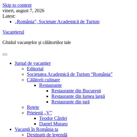
Skip to content
vineri, august 7, 2026
Latest:
„România”, Societate Academică de Turism
Cum să îți schimbi singur acumulatorul auto
Vacanțierul
Nicolae Iorga: Din Italia. Veneţia (9) „Doi gladiatori de
același metal bat ceasurile cu ciocanele lor înverzite”
Ghidul vacanțelor și călătoriilor tale
5 sfaturi pentru drumeții în pandemie
Ghidul vacanțelor sănătoase
Jurnal de vacanţier
Editorial
Societatea Academică de Turism “România”
Călătorii culinare
Restaurante
Restaurante din Bucureşti
Restaurante din lumea largă
Restaurante din ţară
Reţete
Prietenii „V”
Teodor Cârdei
Daniel Muraru
Vacanţă în România ta
Destinaţii de legendă