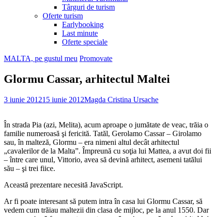
Târguri de turism
Oferte turism
Earlybooking
Last minute
Oferte speciale
MALTA, pe gustul meu
Promovate
Glormu Cassar, arhitectul Maltei
3 iunie 2012
15 iunie 2012
Magda Cristina Ursache
În strada Pia (azi, Melita), acum aproape o jumătate de veac, trăia o
familie numeroasă şi fericită. Tatăl, Gerolamo Cassar – Girolamo
sau, în malteză, Glormu – era nimeni altul decât arhitectul
„cavalerilor de la Malta”. Împreună cu soţia lui Mattea, a avut doi fii
– între care unul, Vittorio, avea să devină arhitect, asemeni tatălui
său – şi trei fiice.
Această prezentare necesită JavaScript.
Ar fi poate interesant să putem intra în casa lui Glormu Cassar, să
vedem cum trăiau maltezii din clasa de mijloc, pe la anul 1550. Dar