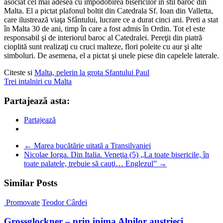
asociat cel mai adesea cu împodobirea bisericilor în stil baroc din
Malta. El a pictat plafonul boltit din Catedrala Sf. Ioan din Valletta,
care ilustrează viaţa Sfântului, lucrare ce a durat cinci ani. Preti a stat
în Malta 30 de ani, timp în care a fost admis în Ordin. Tot el este
responsabil şi de interiorul baroc al Catedralei. Pereţii din piatră
cioplită sunt realizaţi cu cruci malteze, flori poleite cu aur şi alte
simboluri. De asemena, el a pictat şi unele piese din capelele laterale.
Citeste si
Malta, pelerin la grota Sfantului Paul
Trei intalniri cu Malta
Partajează asta:
Partajează
←
Marea bucătărie uitată a Transilvaniei
Nicolae Iorga. Din Italia. Veneţia (5) „La toate bisericile, în
toate palatele, trebuie să cauţi… Englezul”
→
Similar Posts
Promovate
Teodor Cârdei
Grossglockner – prin inima Alpilor austrieci