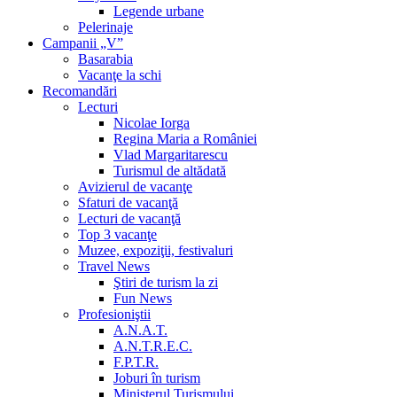
Legende urbane
Pelerinaje
Campanii „V”
Basarabia
Vacanţe la schi
Recomandări
Lecturi
Nicolae Iorga
Regina Maria a României
Vlad Margaritarescu
Turismul de altădată
Avizierul de vacanţe
Sfaturi de vacanţă
Lecturi de vacanţă
Top 3 vacanţe
Muzee, expoziţii, festivaluri
Travel News
Ştiri de turism la zi
Fun News
Profesioniştii
A.N.A.T.
A.N.T.R.E.C.
F.P.T.R.
Joburi în turism
Ministerul Turismului