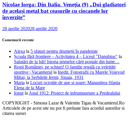
Nicolae Iorga: Din Italia. Veneţia (9) „Doi gladiatori
de același metal bat ceasurile cu ciocanele lor
înverzite”
28 aprilie 2020
28 aprilie 2020
Comentarii recente
Alexa
la
5 sfaturi pentru drumeții în pandemie
Școala fără frontiere – Activitatea 4 – Liceul "Danubius"
la
Salutări de la băi! Istoria primelor cărţi poştale din lume…
Regii României, pe schiuri! O familie regală cu veleităţi
sportive | Vacanțierul
la
Inedit. Fotografii cu Marele Voievod
Mihai, la Serbările Iernii, Sinaia, 1931
Maria
la
Locuri ocrotite de ape si soare: Manastirea Sfanta
Elena de la Mare
Ionut
la
Anul 1912: Proiect de infrumusetare a Predealului
COPYRIGHT - Simona Lazar & Valentin Tigau & Vacantierul.Ro
Articolele de pe acest site nu pot fi preluate fara acordul autorilor si
citarea sursei