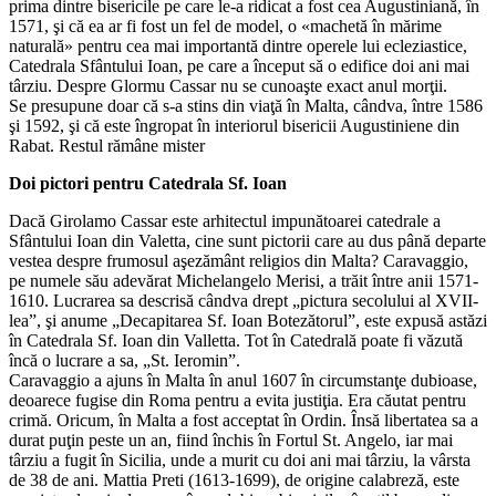
prima dintre bisericile pe care le-a ridicat a fost cea Augustiniană, în
1571, şi că ea ar fi fost un fel de model, o «machetă în mărime
naturală» pentru cea mai importantă dintre operele lui ecleziastice,
Catedrala Sfântului Ioan, pe care a început să o edifice doi ani mai
târziu. Despre Glormu Cassar nu se cunoaşte exact anul morţii.
Se presupune doar că s-a stins din viaţă în Malta, cândva, între 1586
şi 1592, şi că este îngropat în interiorul bisericii Augustiniene din
Rabat. Restul rămâne mister
Doi pictori pentru Catedrala Sf. Ioan
Dacă Girolamo Cassar este arhitectul impunătoarei catedrale a
Sfântului Ioan din Valetta, cine sunt pictorii care au dus până departe
vestea despre frumosul aşezământ religios din Malta? Caravaggio,
pe numele său adevărat Michelangelo Merisi, a trăit între anii 1571-
1610. Lucrarea sa descrisă cândva drept „pictura secolului al XVII-
lea”, şi anume „Decapitarea Sf. Ioan Botezătorul”, este expusă astăzi
în Catedrala Sf. Ioan din Valletta. Tot în Catedrală poate fi văzută
încă o lucrare a sa, „St. Ieromin”.
Caravaggio a ajuns în Malta în anul 1607 în circumstanţe dubioase,
deoarece fugise din Roma pentru a evita justiţia. Era căutat pentru
crimă. Oricum, în Malta a fost acceptat în Ordin. Însă libertatea sa a
durat puţin peste un an, fiind închis în Fortul St. Angelo, iar mai
târziu a fugit în Sicilia, unde a murit cu doi ani mai târziu, la vârsta
de 38 de ani. Mattia Preti (1613-1699), de origine calabreză, este