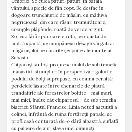
Umbriei. Se culcă pături-pături, în bătaia
vântului, spicele de fân copt. Se desfac în
dogoare trunchiurile de măslin, cu măduva
negricioasă, din care răsar, tremurătoare,
crengile plăpânde: roată de verde argint.
Zoresc fără spor carele roţii, pe coasta de
piatră spartă; se cumpănesc desagii vărgaţi ai
măgăruşului pe cărările şerpuite ale muntelui
Subasio.
Chiparoşi stufoşi proptesc malul de sub temelia
mănăstirii şi umplu – în perspectivă – golurile
podului de bolţi suprapuse, cu coama cernită:
perdelele lăsate între chenarele de piatră
trandafirie ale ferestrelor boltite – mai mari,
mai mici, înalte cât chiparosul – de sub temelia
bisericii Sfântul Francisc. Linia neted ascuţită a
colinei, înfrântă de ruina fortăreţii papale, se
profilează conturată de-o dâră albastră, suflată
cu pulbere de aur; slava unei dimineţi