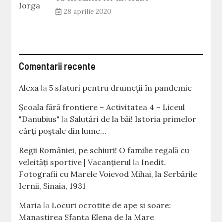
28 aprilie 2020
Comentarii recente
Alexa
la
5 sfaturi pentru drumeții în pandemie
Școala fără frontiere – Activitatea 4 – Liceul
"Danubius"
la
Salutări de la băi! Istoria primelor
cărţi poştale din lume…
Regii României, pe schiuri! O familie regală cu
veleităţi sportive | Vacanțierul
la
Inedit.
Fotografii cu Marele Voievod Mihai, la Serbările
Iernii, Sinaia, 1931
Maria
la
Locuri ocrotite de ape si soare:
Manastirea Sfanta Elena de la Mare