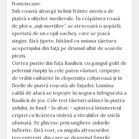
franciscane.
Sub coastă aleargă în linii frânte suveica de
piatră a uliţelor medievale. În crăpătura roasă
de ploi a „uşii morţilor”, se strecoară o şopârlă
speriată de un copil oacheş, care se joacă
singur, fără ţipete, bătând cu nuiaua tăietura
acoperişului din faţă pe drumul albit de soarele
pieziş.
Curtea pustie din faţa Basilicii, cu gangul golit de
pelerinii risipiţi în cele patru vânturi, ciripeşte
de vrăbii cuibărite în clopotniţa colţuroasă şi în
florile de piatră roşcată ale faţadei. Lumina
caldă de afară se topeşte în negura înfrigurată a
Basilicii de jos. Cele trei tăieturi adânci în piatra
zidului, în fund – la altar – spintecă întunericul
criptei cu licărirea violetă a vitraliilor de sticlă
afumată. Se ghicesc prin unghere zidurile
înflorite, fără rost, cu migala afrescurilor
trecentreşti, din care se desprind figurile