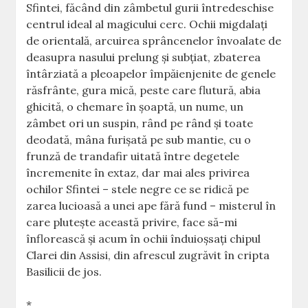
Sfintei, făcând din zâmbetul gurii întredeschise
centrul ideal al magicului cerc. Ochii migdalaţi
de orientală, arcuirea sprâncenelor învoalate de
deasupra nasului prelung şi subţiat, zbaterea
întârziată a pleoapelor împăienjenite de genele
răsfrânte, gura mică, peste care flutură, abia
ghicită, o chemare în şoaptă, un nume, un
zâmbet ori un suspin, rând pe rând şi toate
deodată, mâna furişată pe sub mantie, cu o
frunză de trandafir uitată între degetele
încremenite în extaz, dar mai ales privirea
ochilor Sfintei – stele negre ce se ridică pe
zarea lucioasă a unei ape fără fund – misterul în
care pluteşte această privire, face să-mi
înflorească şi acum în ochii înduioşsaţi chipul
Clarei din Assisi, din afrescul zugrăvit în cripta
Basilicii de jos.
*