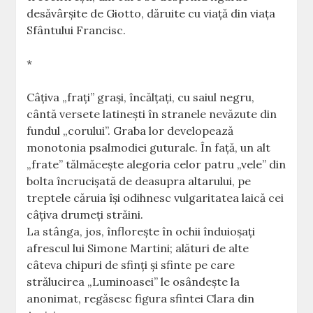
desăvârşite de Giotto, dăruite cu viaţă din viaţa
Sfântului Francisc.
*
Câţiva „fraţi” graşi, încălţaţi, cu saiul negru,
cântă versete latineşti în stranele nevăzute din
fundul „corului”. Graba lor developează
monotonia psalmodiei guturale. În faţă, un alt
„frate” tălmăceşte alegoria celor patru „vele” din
bolta încrucişată de deasupra altarului, pe
treptele căruia îşi odihnesc vulgaritatea laică cei
câţiva drumeţi străini.
La stânga, jos, înfloreşte în ochii înduioşaţi
afrescul lui Simone Martini; alături de alte
câteva chipuri de sfinţi şi sfinte pe care
strălucirea „Luminoasei” le osândeşte la
anonimat, regăsesc figura sfintei Clara din