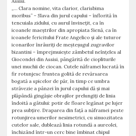
Assisi.
„… Clara nomine, vita clarior, clarisbima
moribus” – Slava din jurul capului – înflorită în
tencuiala zidului, cu aurul învineţit, ca în
icoanele maeştrilor din apropiata Sienă, ca în
icoanele fericitului Frate Angelico şi ale tuturor
iconarilor înrâuriţi de meşteşugul zugravilor
bizantini – împrejmuieşte zâmbetul neînţeles al
Giocondei din Assisi, pângărită de ciopliturile
unei muchii de ciocan. Cutele năframei lucrată în
fir rotunjesc fruntea golită de revărsarea
bogată a spicelor de păr, în timp ce umbra
străvezie a pânzei în jurul capului dă şi mai
plăpândă gingăşie obrajilor prelungiţi de linia
îndoită a gâtului: potir de floare legănat pe lujer
prea subţire. Draparea din faţă a năframei peste
rotunjirea umerilor nesimetrici, cu sinuozitatea
cutelor sale, dublează linia rotundă a aureolei,
închizând într-un cerc bine îmbinat chipul