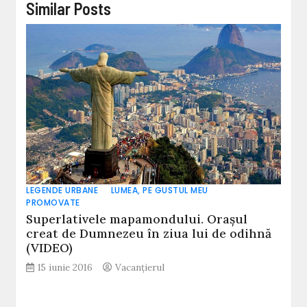
Similar Posts
LEGENDE URBANE
LUMEA, PE GUSTUL MEU
PROMOVATE
Superlativele mapamondului. Orașul
creat de Dumnezeu în ziua lui de odihnă
(VIDEO)
15 iunie 2016
Vacanțierul