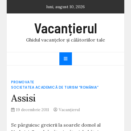
Skip
luni, august 10, 2026
to
content
Vacanțierul
Ghidul vacanțelor și călătoriilor tale
PROMOVATE
SOCIETATEA ACADEMICĂ DE TURISM “ROMÂNIA”
Assisi
19 decembrie 2011
Vacanțierul
Se pârguiesc greierii la soarele domol al