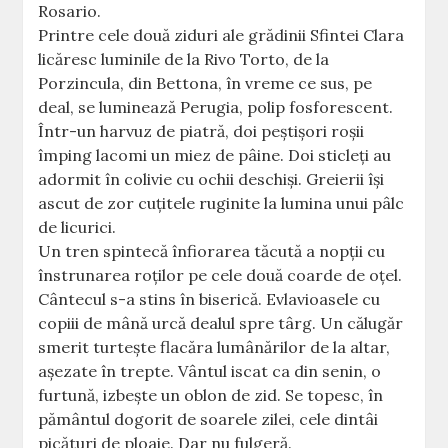
Rosario.
Printre cele două ziduri ale grădinii Sfintei Clara
licăresc luminile de la Rivo Torto, de la
Porzincula, din Bettona, în vreme ce sus, pe
deal, se luminează Perugia, polip fosforescent.
Într-un harvuz de piatră, doi peştişori roşii
împing lacomi un miez de pâine. Doi sticleţi au
adormit în colivie cu ochii deschişi. Greierii îşi
ascut de zor cuţitele ruginite la lumina unui pâlc
de licurici.
Un tren spintecă înfiorarea tăcută a nopţii cu
înstrunarea roţilor pe cele două coarde de oţel.
Cântecul s-a stins în biserică. Evlavioasele cu
copiii de mână urcă dealul spre târg. Un călugăr
smerit turteşte flacăra lumânărilor de la altar,
aşezate în trepte. Vântul iscat ca din senin, o
furtună, izbeşte un oblon de zid. Se topesc, în
pământul dogorit de soarele zilei, cele dintâi
picături de ploaie. Dar nu fulgeră.