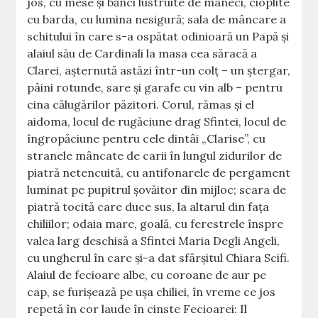
jos, cu mese şi bănci lustruite de mâneci, cioplite
cu barda, cu lumina nesigură; sala de mâncare a
schitului în care s-a ospătat odinioară un Papă şi
alaiul său de Cardinali la masa cea săracă a
Clarei, aşternută astăzi într-un colţ – un ştergar,
pâini rotunde, sare şi garafe cu vin alb – pentru
cina călugărilor păzitori. Corul, rămas şi el
aidoma, locul de rugăciune drag Sfintei, locul de
îngropăciune pentru cele dintâi „Clarise”, cu
stranele mâncate de carii în lungul zidurilor de
piatră netencuită, cu antifonarele de pergament
luminat pe pupitrul şovăitor din mijloc; scara de
piatră tocită care duce sus, la altarul din faţa
chiliilor; odaia mare, goală, cu ferestrele înspre
valea larg deschisă a Sfintei Maria Degli Angeli,
cu ungherul în care şi-a dat sfârşitul Chiara Scifi.
Alaiul de fecioare albe, cu coroane de aur pe
cap, se furişează pe uşa chiliei, în vreme ce jos
repetă în cor laude în cinste Fecioarei: Il