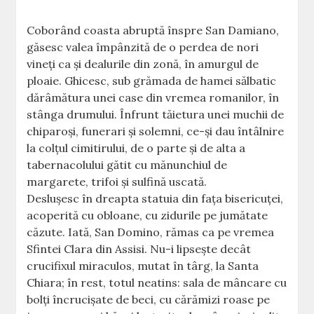
Coborând coasta abruptă înspre San Damiano,
găsesc valea împânzită de o perdea de nori
vineţi ca şi dealurile din zonă, în amurgul de
ploaie. Ghicesc, sub grămada de hamei sălbatic
dărâmătura unei case din vremea romanilor, în
stânga drumului. Înfrunt tăietura unei muchii de
chiparoşi, funerari şi solemni, ce-şi dau întâlnire
la colţul cimitirului, de o parte şi de alta a
tabernacolului gătit cu mănunchiul de
margarete, trifoi şi sulfină uscată.
Desluşesc în dreapta statuia din faţa bisericuţei,
acoperită cu obloane, cu zidurile pe jumătate
căzute. Iată, San Domino, rămas ca pe vremea
Sfintei Clara din Assisi. Nu-i lipseşte decât
crucifixul miraculos, mutat în târg, la Santa
Chiara; în rest, totul neatins: sala de mâncare cu
bolţi încrucişate de beci, cu cărămizi roase pe