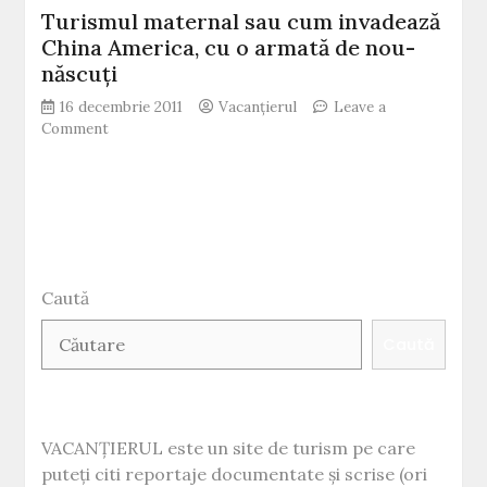
Dumneze
Turismul maternal sau cum invadează
obţin
(VIDEO)
greu
China America, cu o armată de nou-
viză
născuţi
turistică
16 decembrie 2011
pentru
Vacanțierul
Leave a
on
Comment
România
Turismul
maternal
sau
cum
invadează
China
America,
Caută
cu
o
Caută
armată
de
nou-
născuţi
VACANȚIERUL este un site de turism pe care
puteți citi reportaje documentate și scrise (ori