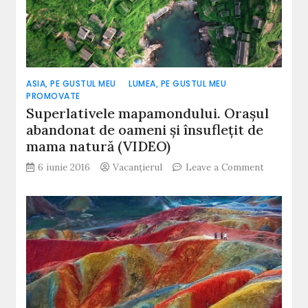
ASIA, PE GUSTUL MEU
LUMEA, PE GUSTUL MEU
PROMOVATE
Superlativele mapamondului. Orașul
abandonat de oameni şi însufleţit de
mama natură (VIDEO)
on
6 iunie 2016
Vacanțierul
Leave a Comment
Superlati
mapamond
Orașul
abandona
de
oameni
şi
însufleţit
de
mama