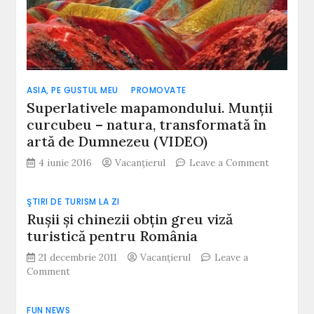
natură
(VIDEO)
ASIA, PE GUSTUL MEU
PROMOVATE
Superlativele mapamondului. Munții
curcubeu – natura, transformată în
artă de Dumnezeu (VIDEO)
on
4 iunie 2016
Vacanțierul
Leave a Comment
Superlati
mapamond
ŞTIRI DE TURISM LA ZI
Munții
Ruşii şi chinezii obţin greu viză
curcubeu
–
turistică pentru România
natura,
21 decembrie 2011
Vacanțierul
Leave a
transform
on
Comment
în
Ruşii
artă
şi
de
FUN NEWS
chinezii