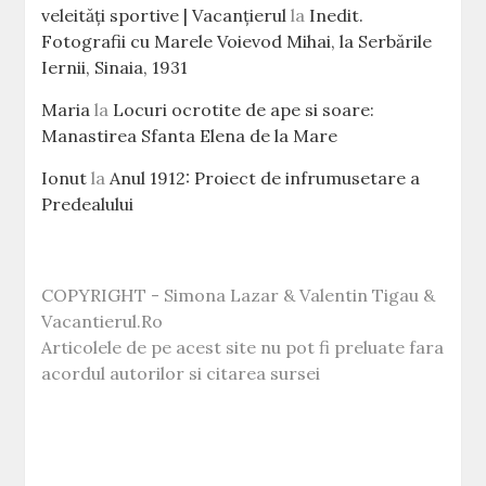
veleităţi sportive | Vacanțierul
la
Inedit.
Fotografii cu Marele Voievod Mihai, la Serbările
Iernii, Sinaia, 1931
Maria
la
Locuri ocrotite de ape si soare:
Manastirea Sfanta Elena de la Mare
Ionut
la
Anul 1912: Proiect de infrumusetare a
Predealului
COPYRIGHT - Simona Lazar & Valentin Tigau &
Vacantierul.Ro
Articolele de pe acest site nu pot fi preluate fara
acordul autorilor si citarea sursei