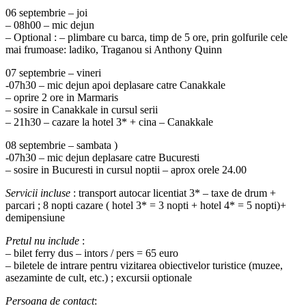
06 septembrie – joi
– 08h00 – mic dejun
– Optional : – plimbare cu barca, timp de 5 ore, prin golfurile cele
mai frumoase: ladiko, Traganou si Anthony Quinn
07 septembrie – vineri
-07h30 – mic dejun apoi deplasare catre Canakkale
– oprire 2 ore in Marmaris
– sosire in Canakkale in cursul serii
– 21h30 – cazare la hotel 3* + cina – Canakkale
08 septembrie – sambata )
-07h30 – mic dejun deplasare catre Bucuresti
– sosire in Bucuresti in cursul noptii – aprox orele 24.00
Servicii incluse
: transport autocar licentiat 3* – taxe de drum +
parcari ; 8 nopti cazare ( hotel 3* = 3 nopti + hotel 4* = 5 nopti)+
demipensiune
Pretul nu include
:
– bilet ferry dus – intors / pers = 65 euro
– biletele de intrare pentru vizitarea obiectivelor turistice (muzee,
asezaminte de cult, etc.) ; excursii optionale
Persoana de contact
: