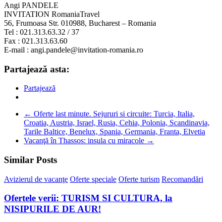
Angi PANDELE
INVITATION RomaniaTravel
56, Frumoasa Str. 010988, Bucharest – Romania
Tel : 021.313.63.32 / 37
Fax : 021.313.63.60
E-mail : angi.pandele@invitation-romania.ro
Partajează asta:
Partajează
←
Oferte last minute. Sejururi si circuite: Turcia, Italia,
Croatia, Austria, Israel, Rusia, Cehia, Polonia, Scandinavia,
Tarile Baltice, Benelux, Spania, Germania, Franta, Elvetia
Vacanţă în Thassos: insula cu miracole
→
Similar Posts
Avizierul de vacanţe
Oferte speciale
Oferte turism
Recomandări
Ofertele verii: TURISM SI CULTURA, la
NISIPURILE DE AUR!