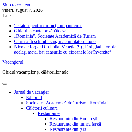
Skip to content
vineri, august 7, 2026
Latest:
5 sfaturi pentru drumeții în pandemie
Ghidul vacanțelor sănătoase
„România”, Societate Academică de Turism
Cum să îți schimbi singur acumulatorul auto
Nicolae Iorga: Din Italia. Veneţia (9) „Doi gladiatori de
același metal bat ceasurile cu ciocanele lor înverzite”
Vacanțierul
Ghidul vacanțelor și călătoriilor tale
Jurnal de vacanţier
Editorial
Societatea Academică de Turism “România”
Călătorii culinare
Restaurante
Restaurante din Bucureşti
Restaurante din lumea largă
Restaurante din ţară