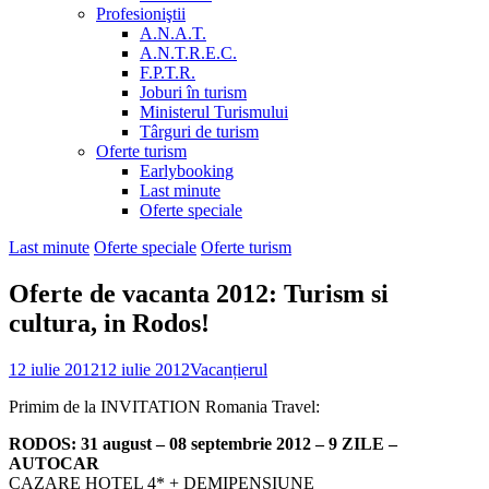
Profesioniştii
A.N.A.T.
A.N.T.R.E.C.
F.P.T.R.
Joburi în turism
Ministerul Turismului
Târguri de turism
Oferte turism
Earlybooking
Last minute
Oferte speciale
Last minute
Oferte speciale
Oferte turism
Oferte de vacanta 2012: Turism si
cultura, in Rodos!
12 iulie 2012
12 iulie 2012
Vacanțierul
Primim de la INVITATION Romania Travel:
RODOS: 31 august – 08 septembrie 2012 – 9 ZILE –
AUTOCAR
CAZARE HOTEL 4* + DEMIPENSIUNE