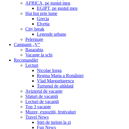
AFRICA, pe gustul meu
EGIPT, pe gustul meu
Hai hui prin lume
Grecia
Elveţia
City break
Legende urbane
Pelerinaje
Campanii „V”
Basarabia
Vacanţe la schi
Recomandări
Lecturi
Nicolae Iorga
Regina Maria a României
Vlad Margaritarescu
Turismul de altădată
Avizierul de vacanţe
Sfaturi de vacanţă
Lecturi de vacanţă
Top 3 vacanţe
Muzee, expoziţii, festivaluri
Travel News
Ştiri de turism la zi
Fun News