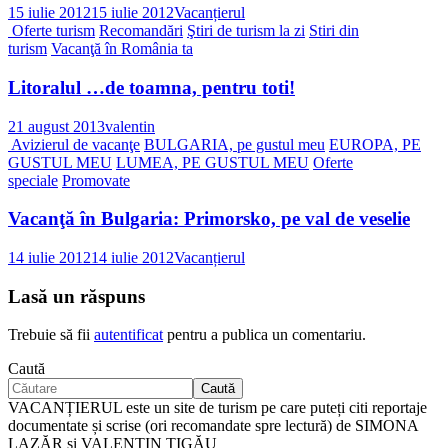
15 iulie 2012
15 iulie 2012
Vacanțierul
Oferte turism
Recomandări
Ştiri de turism la zi
Stiri din
turism
Vacanţă în România ta
Litoralul …de toamna, pentru toti!
21 august 2013
valentin
Avizierul de vacanţe
BULGARIA, pe gustul meu
EUROPA, PE
GUSTUL MEU
LUMEA, PE GUSTUL MEU
Oferte
speciale
Promovate
Vacanţă în Bulgaria: Primorsko, pe val de veselie
14 iulie 2012
14 iulie 2012
Vacanțierul
Lasă un răspuns
Trebuie să fii
autentificat
pentru a publica un comentariu.
Caută
Caută
VACANȚIERUL este un site de turism pe care puteți citi reportaje
documentate și scrise (ori recomandate spre lectură) de SIMONA
LAZĂR și VALENTIN ȚIGĂU