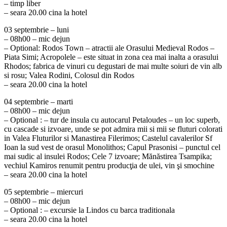
– timp liber
– seara 20.00 cina la hotel
03 septembrie – luni
– 08h00 – mic dejun
– Optional: Rodos Town – atractii ale Orasului Medieval Rodos –
Piata Simi; Acropolele – este situat in zona cea mai inalta a orasului
Rhodos; fabrica de vinuri cu degustari de mai multe soiuri de vin alb
si rosu; Valea Rodini, Colosul din Rodos
– seara 20.00 cina la hotel
04 septembrie – marti
– 08h00 – mic dejun
– Optional : – tur de insula cu autocarul Petaloudes – un loc superb,
cu cascade si izvoare, unde se pot admira mii si mii se fluturi colorati
in Valea Fluturilor si Manastirea Filerimos; Castelul cavalerilor Sf
Ioan la sud vest de orasul Monolithos; Capul Prasonisi – punctul cel
mai sudic al insulei Rodos; Cele 7 izvoare; Mănăstirea Tsampika;
vechiul Kamiros renumit pentru producţia de ulei, vin şi smochine
– seara 20.00 cina la hotel
05 septembrie – miercuri
– 08h00 – mic dejun
– Optional : – excursie la Lindos cu barca traditionala
– seara 20.00 cina la hotel