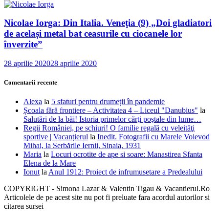
Nicolae Iorga: Din Italia. Veneţia (9) „Doi gladiatori
de același metal bat ceasurile cu ciocanele lor
înverzite”
28 aprilie 2020
28 aprilie 2020
Comentarii recente
Alexa
la
5 sfaturi pentru drumeții în pandemie
Școala fără frontiere – Activitatea 4 – Liceul "Danubius"
la
Salutări de la băi! Istoria primelor cărţi poştale din lume…
Regii României, pe schiuri! O familie regală cu veleităţi
sportive | Vacanțierul
la
Inedit. Fotografii cu Marele Voievod
Mihai, la Serbările Iernii, Sinaia, 1931
Maria
la
Locuri ocrotite de ape si soare: Manastirea Sfanta
Elena de la Mare
Ionut
la
Anul 1912: Proiect de infrumusetare a Predealului
COPYRIGHT - Simona Lazar & Valentin Tigau & Vacantierul.Ro
Articolele de pe acest site nu pot fi preluate fara acordul autorilor si
citarea sursei