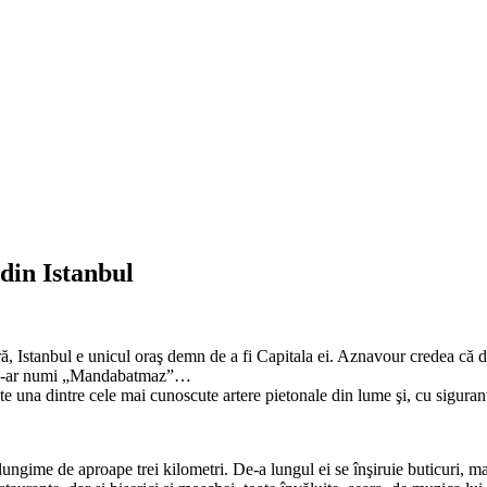
din Istanbul
Istanbul e uni­cul oraş demn de a fi Ca­pi­tala ei. Aznavour credea că dac
ea s-ar numi „Mandabatmaz”…
e una dintre cele mai cunoscute artere pietonale din lume şi, cu siguran
lungime de aproape trei kilometri. De-a lungul ei se înşiruie buticuri, maga