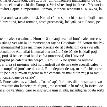
a lui Charles Aznavour, care „curge” din difuzoarele maga­zinelor de CD-
dintre cele mai vechi din Europa). Vrei să te simţi în alt veac? Atunci e
ituând Capitala Impe­riului Otoman, la finele secolului al XIX-lea, în
c să bea undeva o cafea bună. Numai că – o spun chiar stambulioţii – nu
tă bizantină, fostă romană, fostă grecească), înălţată, ca şi Roma, pe
ă bei o cafea cu caimac. Numai că tu cauţi cea mai bună cafea tur­ceas­
a stângă vei zări la un moment dat faţada Catedralei Sf. Anton din Pa­
iu monumental (cea mai mare biserică de rit catolic din oraş) vei afla
ornului de Aur, aflat la numai o aruncătură de băţ de Istiklal) poţi
, poţi să bei cea mai bună cafea (turcească) din Univers!
aur păşind pe cafeaua din ceaşcă. Cemil Pilik ne spune că numele
 ar vrea să însemne: nici nu gândeşti cât de tare este această cafea!”,
âne um­plând jumătate de cană. E un depozit de zaţ, maro în­chis, care
cut pe aici şi mi-au sugerat să fac cafeaua cu mai puţin zaţ şi să mai
, „catralioane de cafele”.
tră. Pune cafeaua, zahărul… Toarnă apă fierbinte, din uriaşul samovar
răsucire din încheietură. Sigur, „tot secretul” e în mână, în ibricul de
 de vârstnici, care se înghesuie unii în alţii, încântaţi să poată sorbi
e surprinde prin meniurile care se schimbă zilnic, pentru a-ţi propune