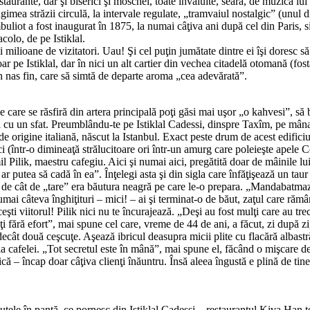
 restaurante, dar şi bise­rici şi moschei, toate învăluite, seara, de muzic
ngimea străzii circulă, la intervale regulate, „tramvaiul nostalgic” (unul 
liot a fost inaugurat în 1875, la numai câţiva ani după cel din Paris, s
olo, de pe Istiklal.
ei milioane de vizitatori. Uau! Şi cel puţin jumătate dintre ei îşi dores
ar pe Istiklal, dar în nici un alt cartier din vechea citadelă otomană (fos
 un nas fin, care să simtă de departe aroma „cea adevărată”.
ele care se răsfiră din artera principală poţi găsi mai uşor „o kahvesi”, s
cu un sfat. Preumblându-te pe Is­ti­­klal Cadessi, dinspre Taxîm, pe mân
t de origine italiană, născut la Istanbul. Exact peste drum de acest edific
i (într-o dimineaţă strălucitoare ori într-un amurg care poleieşte apele C
Pilik, maestru cafegiu. Aici şi numai aici, pregătită doar de mâinile lui
ar putea să cadă în ea”. Înţelegi asta şi din sigla care înfăţişează un t
şi de cât de „tare” era băutura neagră pe care le-o prepara. „Mandabatmaz
umai câteva înghiţituri – mici! – ai şi terminat-o de băut, zaţul care răm
ti viitorul! Pilik nici nu te în­cu­rajează. „Deşi au fost mulţi care au tre
i fără efort”, mai spune cel care, vreme de 44 de ani, a făcut, zi după zi
 decât două ceşcuţe. Aşează ibricul deasupra micii plite cu flacără albas
ia cafelei. „Tot secretul este în mână”, mai spune el, făcând o mişcare de 
ncap doar câţiva clienţi înăuntru. Însă aleea îngustă e plină de tineri şi
duţele în pantă, ce pornesc din Istiklal Cadessi – restaurantul Kiva Han t