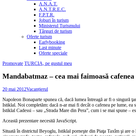
A.N.A.T.
A.N.T.R.E.C.
F.P.T.R.
Joburi în turism
Ministerul Turismului
Târguri de turism
Oferte turism
Earlybooking
Last minute
Oferte speciale
Promovate
TURCIA, pe gustul meu
Mandabatmaz – cea mai faimoasă cafenea 
20 mai 2012
Vacanțierul
Napoleon Bonaparte spunea că, dacă lumea întreagă ar fi o singură ţară, 
Istiklal. Noi completăm: dacă n-ar mai fi decât o cafenea pe lume, 
Istiklal Cadessi – sau „Strada Mare din Pera”, cum i se mai spune – est
Această prezentare necesită JavaScript.
Situată în districtul Beyoglu, Istiklal porneşte din Piaţa Taxîm şi are o 