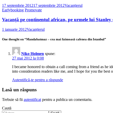
17 septembrie 2012
17 septembrie 2012
Vacanțierul
Earlybooking
Promovate
Vacanţă pe continentul african, pe urmele lui Stanley 
1 ianuarie 2012
Vacanțierul
One thought on “
Mandabatmaz – cea mai faimoasă cafenea din Istanbul
”
Niko Holmen
spune:
27 mai 2012 la 0:08
I became honored to obtain a call coming from a friend as he id
into consideration readers like me, and I hope for you the best o
Autentifică-te pentru a răspunde
Lasă un răspuns
Trebuie să fii
autentificat
pentru a publica un comentariu.
Caută