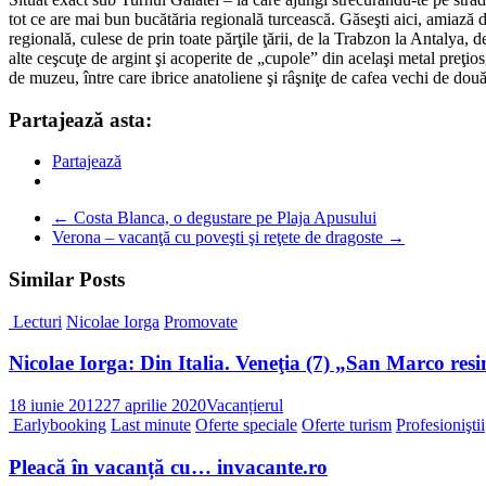
tot ce are mai bun bucătăria regională turcească. Găseşti aici, amiază
regională, culese de prin toate părţile ţării, de la Trabzon la Antalya, 
alte ceşcuţe de argint şi acoperite de „cupole” din acelaşi metal preţio
de muzeu, între care ibrice anatoliene şi râşniţe de cafea vechi de dou
Partajează asta:
Partajează
←
Costa Blanca, o degustare pe Plaja Apusului
Verona – vacanţă cu poveşti şi reţete de dragoste
→
Similar Posts
Lecturi
Nicolae Iorga
Promovate
Nicolae Iorga: Din Italia. Veneţia (7) „San Marco resim
18 iunie 2012
27 aprilie 2020
Vacanțierul
Earlybooking
Last minute
Oferte speciale
Oferte turism
Profesioniştii
Pleacă în vacanță cu… invacante.ro