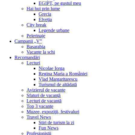
EGIPT, pe gustul meu
Hai hui prin lume
Grecia
Elveţia
City break
Legende urbane
Pelerinaje
Campanii „V”
Basarabia
Vacanţe la schi
Recomandări
Lecturi
Nicolae Iorga
Regina Maria a României
Vlad Margaritarescu
Turismul de altădată
Avizierul de vacanţe
Sfaturi de vacanţă
Lecturi de vacanţă
Top 3 vacanţe
Muzee, expoziţii, festivaluri
Travel News
Ştiri de turism la zi
Fun News
Profesioniştii