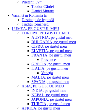
Prietenii „V”
Teodor Cârdei
Daniel Muraru
Vacanţă în România ta
Destinaţii de legendă
Tradiţii româneşti
LUMEA, PE GUSTUL MEU
EUROPA, PE GUSTUL MEU
AUSTRIA, pe gustul meu
BULGARIA, pe gustul meu
CIPRU, pe gustul meu
ELVETIA, pe gustul meu
FRANTA, pe gustul meu
Provence
GRECIA, pe gustul meu
ITALIA, pe gustul meu
Veneţia
MALTA, pe gustul meu
SPANIA, pe gustul meu
ASIA, PE GUSTUL MEU
INDIA, pe gustul meu
NEPAL, pe gustul meu
JAPONIA, pe gustul meu
TURCIA, pe gustul meu
AFRICA, pe gustul meu