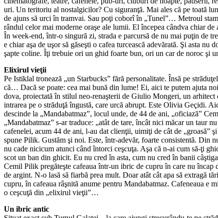
cinematografe, teatre, cafenele, pu­­b-uri, cluburi de noapte, patiserii,
uri. Un teritoriu al nostalgicilor? Cu siguranţă. Mai ales că pe toată lu
de ajuns să urci în tramvai. Sau poţi coborî în „Tunel”… Metroul stambu
rândul celor mai moderne oraşe ale lumii. El începea cândva chiar de ac
În week-end, într-o singură zi, strada e parcursă de nu mai puţin de tr
e chiar aşa de uşor să găseşti o cafea turcească adevărată. Şi asta nu do
şapte coline. Îţi trebuie ori un ghid foarte bun, ori un car de noroc şi
Elixirul vieţii
Pe Istiklal tronează „un Starbucks” fără personali­tate. Însă pe străduţ
că… Dacă se poate: cea mai bună din lume! Ei, aici te putem ajuta noi 
do­va, proiectată în stilul neo-renaşterii de Giulio Mon­geri, un arhitec
intrarea pe o străduţă îngustă, care urcă abrupt. Este Olivia Geçidi. Aic
descinde la „Mandabatmaz”, locul unde, de 44 de ani, „oficiază” Cemil 
„Mandabatmaz” s-ar traduce: „atât de tare, încât nici măcar un taur nu 
cafenelei, acum 44 de ani, l-au dat clienţii, uimiţi de cât de „groasă” 
spune Pilik. Gustăm şi noi. Este, într-adevăr, foarte consistentă. Din n
nu cade nicicum atunci când întorci ceşcuţa. Aşa că n-ai cum să-ţi ghiceş
scot un ban din ghicit. Eu nu cred în asta, cum nu cred în banii câştigaţ
Cemil Pilik pregăteşte cafeaua într-un ibric de cupru în care nu încap
de argint. N-o lasă să fiarbă prea mult. Doar atât cât apa să extragă tăr
cupru, în cafeaua râşnită anume pentru Mandabatmaz. Cafeneaua e mică – î
o ceşcuţă din „elixirul vieţii”…
Un ibric antic
Situat exact sub Turnul Galatei – la care ajungi strecurându-te pe stră