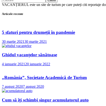
Caută
VACANȚIERUL este un site de turism pe care puteți citi reportaj
Articole recente
5 sfaturi pentru drumeții în pandemie
30 martie 2021
30 martie 2021
Ghidul vacanțelor sănătoase
4 ianuarie 2021
20 ianuarie 2022
„România”, Societate Academică de Turism
7 august 2020
7 august 2020
Cum să îți schimbi singur acumulatorul auto