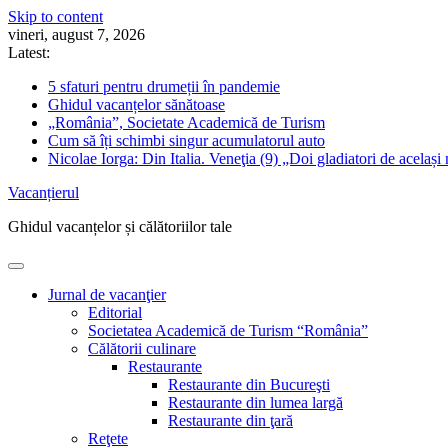
Skip to content
vineri, august 7, 2026
Latest:
5 sfaturi pentru drumeții în pandemie
Ghidul vacanțelor sănătoase
„România”, Societate Academică de Turism
Cum să îți schimbi singur acumulatorul auto
Nicolae Iorga: Din Italia. Veneţia (9) „Doi gladiatori de același 
Vacanțierul
Ghidul vacanțelor și călătoriilor tale
Jurnal de vacanţier
Editorial
Societatea Academică de Turism “România”
Călătorii culinare
Restaurante
Restaurante din Bucureşti
Restaurante din lumea largă
Restaurante din ţară
Reţete