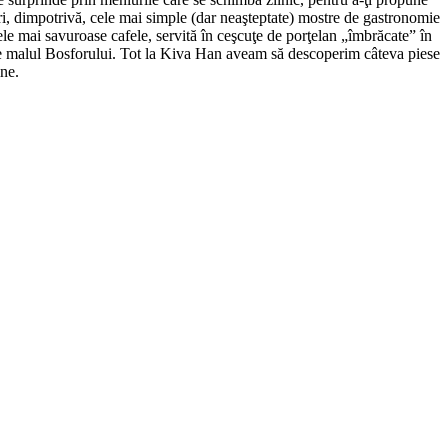
ri, dimpotrivă, cele mai simple (dar neaşteptate) mostre de gastronomie
cele mai savuroase cafele, servită în ceşcuţe de porţelan „îmbrăcate” în
de pe malul Bosforului. Tot la Kiva Han aveam să descope­rim câteva piese
ine.