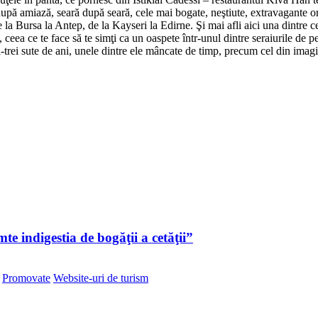
 după amiază, seară după seară, cele mai bogate, neştiute, extravagante o
de la Bursa la Antep, de la Kayseri la Edirne. Şi mai afli aici una dintre 
s, ceea ce te face să te simţi ca un oaspete într-unul dintre seraiurile 
ă-trei sute de ani, unele dintre ele mâncate de timp, precum cel din imag
te indigestia de bogăţii a cetăţii”
Promovate
Website-uri de turism