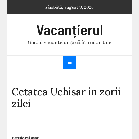
Skip
sâmbătă, august 8, 2026
to
content
Vacanțierul
Ghidul vacanțelor și călătoriilor tale
Cetatea Uchisar in zorii
zilei
Partajează asta: