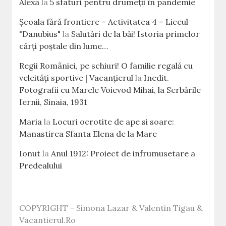
Alexa
la
5 sfaturi pentru drumeții în pandemie
Școala fără frontiere – Activitatea 4 – Liceul
"Danubius"
la
Salutări de la băi! Istoria primelor
cărţi poştale din lume…
Regii României, pe schiuri! O familie regală cu
veleităţi sportive | Vacanțierul
la
Inedit.
Fotografii cu Marele Voievod Mihai, la Serbările
Iernii, Sinaia, 1931
Maria
la
Locuri ocrotite de ape si soare:
Manastirea Sfanta Elena de la Mare
Ionut
la
Anul 1912: Proiect de infrumusetare a
Predealului
COPYRIGHT - Simona Lazar & Valentin Tigau &
Vacantierul.Ro