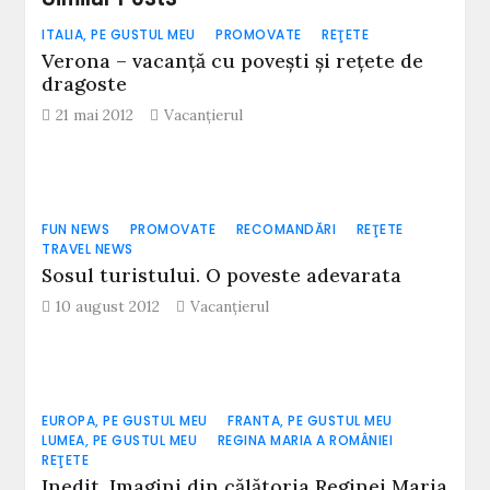
ITALIA, PE GUSTUL MEU
PROMOVATE
REŢETE
Verona – vacanţă cu poveşti şi reţete de
dragoste
21 mai 2012
Vacanțierul
FUN NEWS
PROMOVATE
RECOMANDĂRI
REŢETE
TRAVEL NEWS
Sosul turistului. O poveste adevarata
10 august 2012
Vacanțierul
EUROPA, PE GUSTUL MEU
FRANTA, PE GUSTUL MEU
LUMEA, PE GUSTUL MEU
REGINA MARIA A ROMÂNIEI
REŢETE
Inedit. Imagini din călătoria Reginei Maria