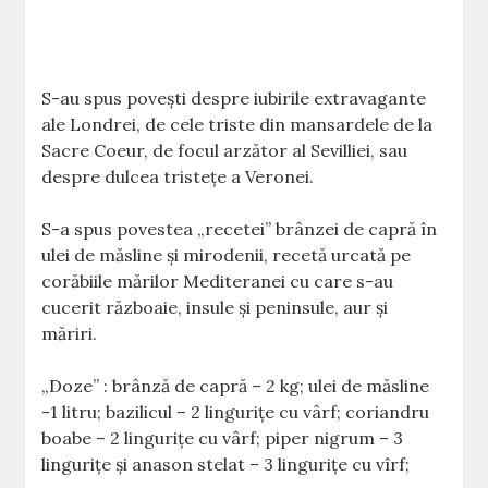
S-au spus povești despre iubirile extravagante
ale Londrei, de cele triste din mansardele de la
Sacre Coeur, de focul arzător al Sevilliei, sau
despre dulcea tristețe a Veronei.
S-a spus povestea „recetei” brânzei de capră în
ulei de măsline și mirodenii, recetă urcată pe
corăbiile mărilor Mediteranei cu care s-au
cucerit războaie, insule și peninsule, aur și
măriri.
„Doze” : brânză de capră – 2 kg; ulei de măsline
-1 litru; bazilicul – 2 lingurițe cu vârf; coriandru
boabe – 2 lingurițe cu vârf; piper nigrum – 3
lingurițe și anason stelat – 3 lingurițe cu vîrf;