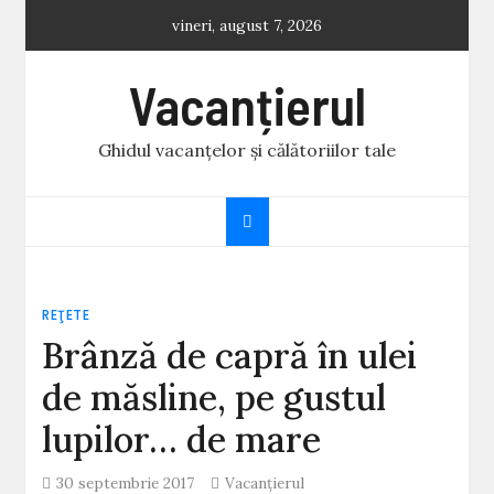
Skip
vineri, august 7, 2026
to
content
Vacanțierul
Ghidul vacanțelor și călătoriilor tale
REŢETE
Brânză de capră în ulei
de măsline, pe gustul
lupilor… de mare
30 septembrie 2017
Vacanțierul