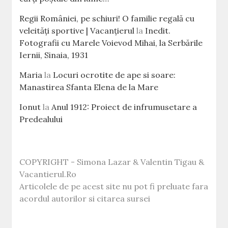
Regii României, pe schiuri! O familie regală cu
veleităţi sportive | Vacanțierul
la
Inedit.
Fotografii cu Marele Voievod Mihai, la Serbările
Iernii, Sinaia, 1931
Maria
la
Locuri ocrotite de ape si soare:
Manastirea Sfanta Elena de la Mare
Ionut
la
Anul 1912: Proiect de infrumusetare a
Predealului
COPYRIGHT - Simona Lazar & Valentin Tigau &
Vacantierul.Ro
Articolele de pe acest site nu pot fi preluate fara
acordul autorilor si citarea sursei