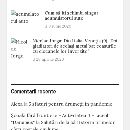
Cum să îți schimbi singur
acumulatorul auto
9 iunie 2020
Nicolae Iorga: Din Italia. Veneţia (9) „Doi
gladiatori de același metal bat ceasurile
cu ciocanele lor înverzite”
28 aprilie 2020
Comentarii recente
Alexa
la
5 sfaturi pentru drumeții în pandemie
Școala fără frontiere – Activitatea 4 – Liceul
"Danubius"
la
Salutări de la băi! Istoria primelor
cărţi poştale din lume…