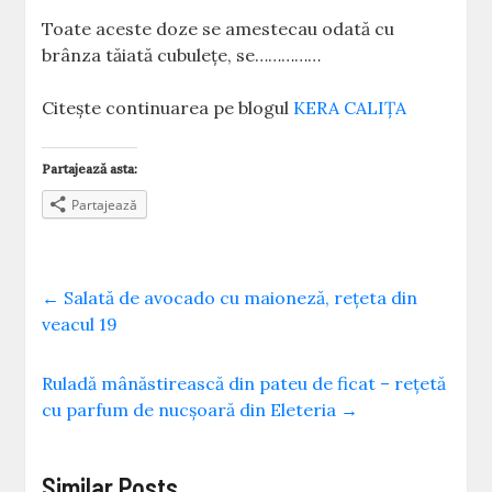
Toate aceste doze se amestecau odată cu
brânza tăiată cubulețe, se……………
Citește continuarea pe blogul
KERA CALIȚA
Partajează asta:
Partajează
←
Salată de avocado cu maioneză, rețeta din
veacul 19
Ruladă mânăstirească din pateu de ficat – rețetă
cu parfum de nucșoară din Eleteria
→
Similar Posts