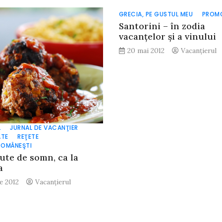
GRECIA, PE GUSTUL MEU
PROM
Santorini – în zodia
vacanţelor şi a vinului
20 mai 2012
Vacanțierul
L
JURNAL DE VACANŢIER
TE
REŢETE
 ROMÂNEŞTI
lute de somn, ca la
a
ie 2012
Vacanțierul