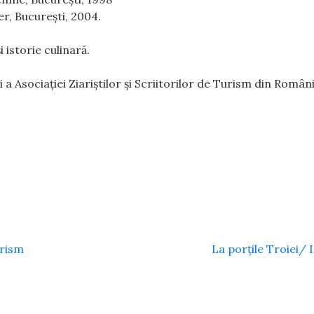
r, București, 2004.
 istorie culinară.
 a Asociației Ziariștilor și Scriitorilor de Turism din Români
urism
La porțile Troiei/ 