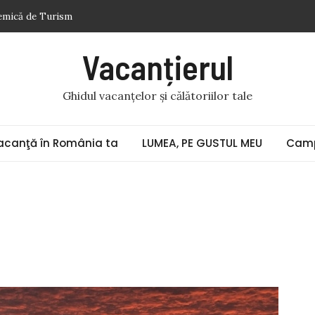
demică de Turism
 acumulatorul auto
Vacanțierul
eneţia (9) „Doi gladiatori de același metal bat ceasurile cu
Ghidul vacanțelor și călătoriilor tale
în pandemie
se
acanţă în România ta
LUMEA, PE GUSTUL MEU
Camp