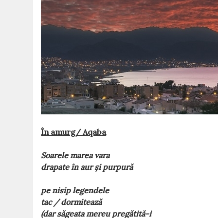
În amurg/ Aqaba
Soarele marea vara
drapate în aur și purpură
pe nisip legendele
tac / dormitează
(dar săgeata mereu pregătită-i