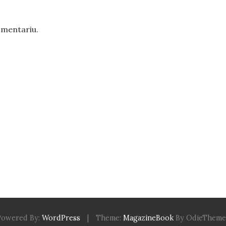
omentariu.
Powered By:
WordPress
|
Theme:
MagazineBook
By OdieTheme