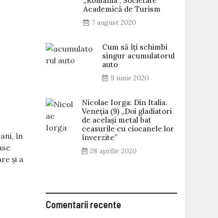
„România”, Societate
Academică de Turism
7 august 2020
Cum să îți schimbi
singur acumulatorul
auto
9 iunie 2020
Nicolae Iorga: Din Italia.
Veneţia (9) „Doi gladiatori
de același metal bat
ceasurile cu ciocanele lor
ani, în
înverzite”
ase
28 aprilie 2020
re și a
Comentarii recente