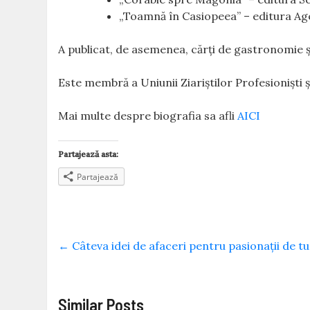
„Toamnă în Casiopeea” – editura Age
A publicat, de asemenea, cărți de gastronomie și
Este membră a Uniunii Ziariștilor Profesioniști și
Mai multe despre biografia sa afli
AICI
Partajează asta:
Partajează
←
Câteva idei de afaceri pentru pasionații de t
Similar Posts