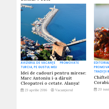
AVIZIERUL DE VACANŢE
PROMOVATE
EDITORIA
TURCIA, PE GUSTUL MEU
PROMOVA
TRADIŢII
Idei de cadouri pentru mirese:
Chifte
Marc Antoniu i-a dăruit
Corabi
Cleopatrei o cetate. Alanya!
20 iun
23 aprilie 2016
Vacanțierul