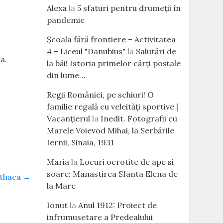
Alexa
la
5 sfaturi pentru drumeții în
pandemie
Școala fără frontiere – Activitatea
4 – Liceul "Danubius"
la
Salutări de
a.
la băi! Istoria primelor cărţi poştale
din lume…
Regii României, pe schiuri! O
familie regală cu veleităţi sportive |
Vacanțierul
la
Inedit. Fotografii cu
Marele Voievod Mihai, la Serbările
Iernii, Sinaia, 1931
Maria
la
Locuri ocrotite de ape si
soare: Manastirea Sfanta Elena de
Ithaca
→
la Mare
Ionut
la
Anul 1912: Proiect de
infrumusetare a Predealului