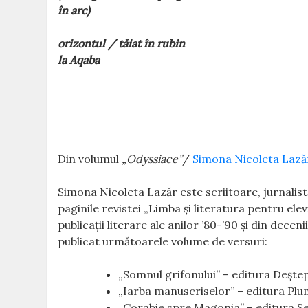
în arc)
orizontul / tăiat în rubin
la Aqaba
__________
Din volumul
„Odyssiace”
/
Simona Nicoleta Lază
Simona Nicoleta Lazăr este scriitoare, jurnalistă
paginile revistei „Limba și literatura pentru elev
publicații literare ale anilor ’80-’90 și din dece
publicat următoarele volume de versuri:
„Somnul grifonului” – editura Dește
„Iarba manuscriselor” – editura Plu
„Corabie spre Magonia” – editura S