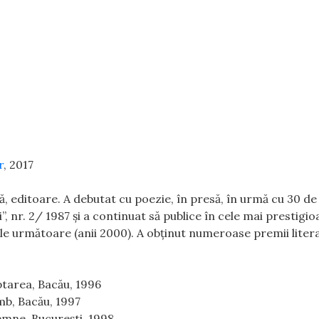
r
, 2017
, editoare. A debutat cu poezie, în presă, în urmă cu 30 de 
i”, nr. 2/ 1987 și a continuat să publice în cele mai prestigio
niile următoare (anii 2000). A obținut numeroase premii litera
ptarea, Bacău, 1996
mb, Bacău, 1997
emne, București, 1998