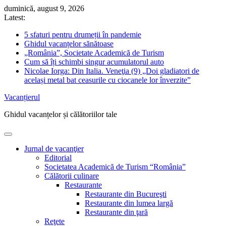
Skip
duminică, august 9, 2026
to
Latest:
content
5 sfaturi pentru drumeții în pandemie
Ghidul vacanțelor sănătoase
„România”, Societate Academică de Turism
Cum să îți schimbi singur acumulatorul auto
Nicolae Iorga: Din Italia. Veneţia (9) „Doi gladiatori de
același metal bat ceasurile cu ciocanele lor înverzite”
Vacanțierul
Ghidul vacanțelor și călătoriilor tale
Jurnal de vacanţier
Editorial
Societatea Academică de Turism “România”
Călătorii culinare
Restaurante
Restaurante din Bucureşti
Restaurante din lumea largă
Restaurante din ţară
Reţete