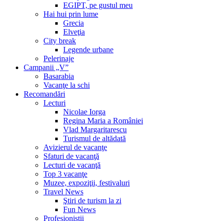
EGIPT, pe gustul meu
Hai hui prin lume
Grecia
Elveţia
City break
Legende urbane
Pelerinaje
Campanii „V”
Basarabia
Vacanţe la schi
Recomandări
Lecturi
Nicolae Iorga
Regina Maria a României
Vlad Margaritarescu
Turismul de altădată
Avizierul de vacanţe
Sfaturi de vacanţă
Lecturi de vacanţă
Top 3 vacanţe
Muzee, expoziţii, festivaluri
Travel News
Ştiri de turism la zi
Fun News
Profesioniştii