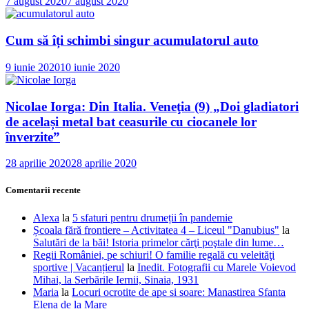
7 august 2020
7 august 2020
Cum să îți schimbi singur acumulatorul auto
9 iunie 2020
10 iunie 2020
Nicolae Iorga: Din Italia. Veneţia (9) „Doi gladiatori
de același metal bat ceasurile cu ciocanele lor
înverzite”
28 aprilie 2020
28 aprilie 2020
Comentarii recente
Alexa
la
5 sfaturi pentru drumeții în pandemie
Școala fără frontiere – Activitatea 4 – Liceul "Danubius"
la
Salutări de la băi! Istoria primelor cărţi poştale din lume…
Regii României, pe schiuri! O familie regală cu veleităţi
sportive | Vacanțierul
la
Inedit. Fotografii cu Marele Voievod
Mihai, la Serbările Iernii, Sinaia, 1931
Maria
la
Locuri ocrotite de ape si soare: Manastirea Sfanta
Elena de la Mare