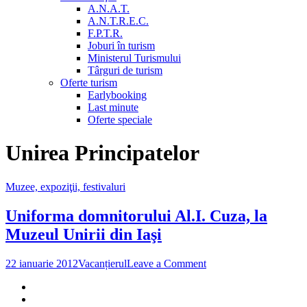
A.N.A.T.
A.N.T.R.E.C.
F.P.T.R.
Joburi în turism
Ministerul Turismului
Târguri de turism
Oferte turism
Earlybooking
Last minute
Oferte speciale
Unirea Principatelor
Muzee, expoziţii, festivaluri
Uniforma domnitorului Al.I. Cuza, la
Muzeul Unirii din Iaşi
on
22 ianuarie 2012
Vacanțierul
Leave a Comment
Uniforma
domnitorului
Al.I.