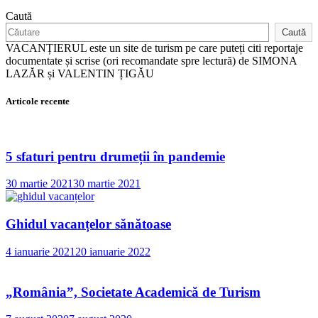
Cuza,
Caută
la
Muzeul
Caută
Unirii
VACANȚIERUL este un site de turism pe care puteți citi reportaje
din
documentate și scrise (ori recomandate spre lectură) de SIMONA
Iaşi
LAZĂR și VALENTIN ȚIGĂU
Articole recente
5 sfaturi pentru drumeții în pandemie
30 martie 2021
30 martie 2021
Ghidul vacanțelor sănătoase
4 ianuarie 2021
20 ianuarie 2022
„România”, Societate Academică de Turism