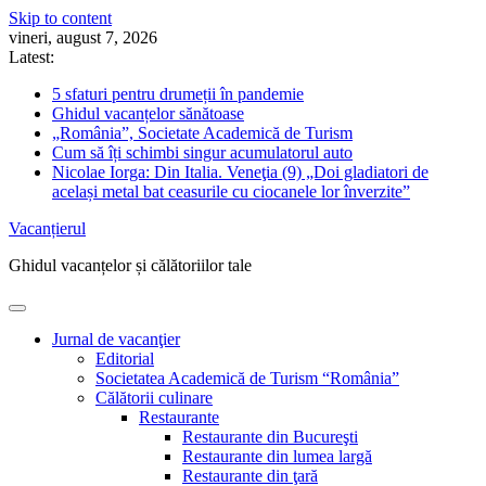
Skip to content
vineri, august 7, 2026
Latest:
5 sfaturi pentru drumeții în pandemie
Ghidul vacanțelor sănătoase
„România”, Societate Academică de Turism
Cum să îți schimbi singur acumulatorul auto
Nicolae Iorga: Din Italia. Veneţia (9) „Doi gladiatori de
același metal bat ceasurile cu ciocanele lor înverzite”
Vacanțierul
Ghidul vacanțelor și călătoriilor tale
Jurnal de vacanţier
Editorial
Societatea Academică de Turism “România”
Călătorii culinare
Restaurante
Restaurante din Bucureşti
Restaurante din lumea largă
Restaurante din ţară