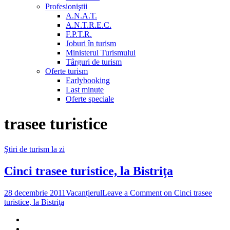
Profesioniştii
A.N.A.T.
A.N.T.R.E.C.
F.P.T.R.
Joburi în turism
Ministerul Turismului
Târguri de turism
Oferte turism
Earlybooking
Last minute
Oferte speciale
trasee turistice
Ştiri de turism la zi
Cinci trasee turistice, la Bistriţa
28 decembrie 2011
Vacanțierul
Leave a Comment
on Cinci trasee
turistice, la Bistriţa