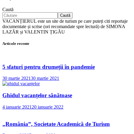
Caută
Caută
VACANȚIERUL este un site de turism pe care puteți citi reportaje
documentate și scrise (ori recomandate spre lectură) de SIMONA
LAZĂR și VALENTIN ȚIGĂU
Articole recente
5 sfaturi pentru drumeții în pandemie
30 martie 2021
30 martie 2021
Ghidul vacanțelor sănătoase
4 ianuarie 2021
20 ianuarie 2022
„România”, Societate Academică de Turism