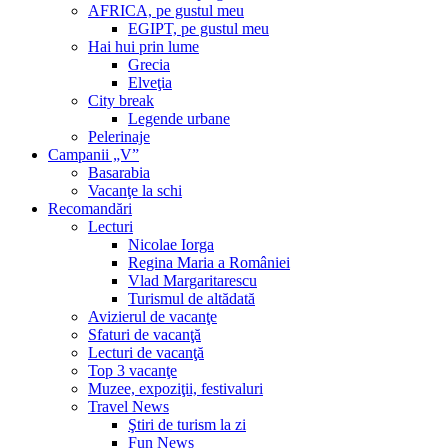
AFRICA, pe gustul meu
EGIPT, pe gustul meu
Hai hui prin lume
Grecia
Elveţia
City break
Legende urbane
Pelerinaje
Campanii „V”
Basarabia
Vacanţe la schi
Recomandări
Lecturi
Nicolae Iorga
Regina Maria a României
Vlad Margaritarescu
Turismul de altădată
Avizierul de vacanţe
Sfaturi de vacanţă
Lecturi de vacanţă
Top 3 vacanţe
Muzee, expoziţii, festivaluri
Travel News
Ştiri de turism la zi
Fun News