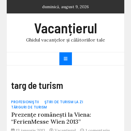
Skip
duminică, august 9, 2026
to
content
Vacanțierul
Ghidul vacanțelor și călătoriilor tale
targ de turism
PROFESIONIŞTII
ŞTIRI DE TURISM LA ZI
TÂRGURI DE TURISM
Prezenţe româneşti la Viena:
“FerienMesse Wien 2013”
la
13 ianuarie 2013
Vacanțierul
1 comentariu