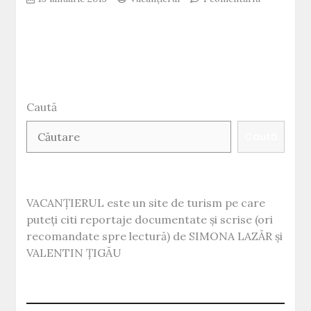
Prezenţe
româneşti
la
Viena:
“FerienMes
Wien
2013”
Caută
Caută
VACANȚIERUL este un site de turism pe care
puteți citi reportaje documentate și scrise (ori
recomandate spre lectură) de SIMONA LAZĂR și
VALENTIN ȚIGĂU