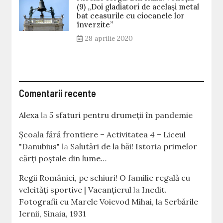
(9) „Doi gladiatori de același metal
bat ceasurile cu ciocanele lor
înverzite”
28 aprilie 2020
Comentarii recente
Alexa
la
5 sfaturi pentru drumeții în pandemie
Școala fără frontiere – Activitatea 4 – Liceul
"Danubius"
la
Salutări de la băi! Istoria primelor
cărţi poştale din lume…
Regii României, pe schiuri! O familie regală cu
veleităţi sportive | Vacanțierul
la
Inedit.
Fotografii cu Marele Voievod Mihai, la Serbările
Iernii, Sinaia, 1931