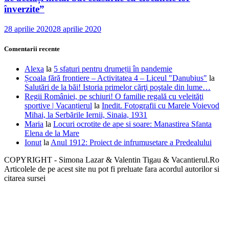
înverzite”
28 aprilie 2020
28 aprilie 2020
Comentarii recente
Alexa
la
5 sfaturi pentru drumeții în pandemie
Școala fără frontiere – Activitatea 4 – Liceul "Danubius"
la
Salutări de la băi! Istoria primelor cărţi poştale din lume…
Regii României, pe schiuri! O familie regală cu veleităţi
sportive | Vacanțierul
la
Inedit. Fotografii cu Marele Voievod
Mihai, la Serbările Iernii, Sinaia, 1931
Maria
la
Locuri ocrotite de ape si soare: Manastirea Sfanta
Elena de la Mare
Ionut
la
Anul 1912: Proiect de infrumusetare a Predealului
COPYRIGHT - Simona Lazar & Valentin Tigau & Vacantierul.Ro
Articolele de pe acest site nu pot fi preluate fara acordul autorilor si
citarea sursei