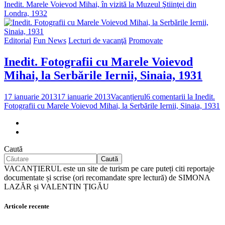
Inedit. Marele Voievod Mihai, în vizită la Muzeul Ştiinţei din
Londra, 1932
Editorial
Fun News
Lecturi de vacanţă
Promovate
Inedit. Fotografii cu Marele Voievod
Mihai, la Serbările Iernii, Sinaia, 1931
17 ianuarie 2013
17 ianuarie 2013
Vacanțierul
6 comentarii
la Inedit.
Fotografii cu Marele Voievod Mihai, la Serbările Iernii, Sinaia, 1931
Caută
Caută
VACANȚIERUL este un site de turism pe care puteți citi reportaje
documentate și scrise (ori recomandate spre lectură) de SIMONA
LAZĂR și VALENTIN ȚIGĂU
Articole recente