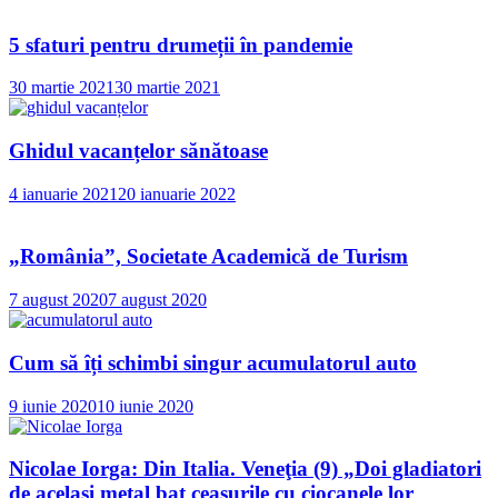
5 sfaturi pentru drumeții în pandemie
30 martie 2021
30 martie 2021
Ghidul vacanțelor sănătoase
4 ianuarie 2021
20 ianuarie 2022
„România”, Societate Academică de Turism
7 august 2020
7 august 2020
Cum să îți schimbi singur acumulatorul auto
9 iunie 2020
10 iunie 2020
Nicolae Iorga: Din Italia. Veneţia (9) „Doi gladiatori
de același metal bat ceasurile cu ciocanele lor