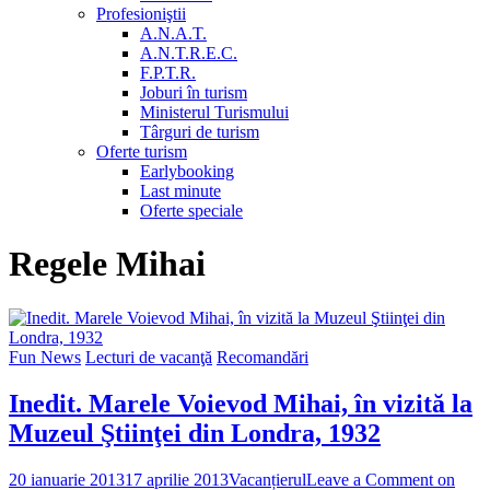
Profesioniştii
A.N.A.T.
A.N.T.R.E.C.
F.P.T.R.
Joburi în turism
Ministerul Turismului
Târguri de turism
Oferte turism
Earlybooking
Last minute
Oferte speciale
Regele Mihai
Fun News
Lecturi de vacanţă
Recomandări
Inedit. Marele Voievod Mihai, în vizită la
Muzeul Ştiinţei din Londra, 1932
20 ianuarie 2013
17 aprilie 2013
Vacanțierul
Leave a Comment
on