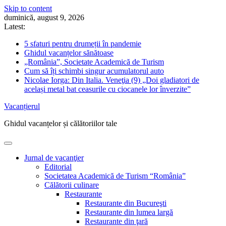
Skip to content
duminică, august 9, 2026
Latest:
5 sfaturi pentru drumeții în pandemie
Ghidul vacanțelor sănătoase
„România”, Societate Academică de Turism
Cum să îți schimbi singur acumulatorul auto
Nicolae Iorga: Din Italia. Veneţia (9) „Doi gladiatori de
același metal bat ceasurile cu ciocanele lor înverzite”
Vacanțierul
Ghidul vacanțelor și călătoriilor tale
Jurnal de vacanţier
Editorial
Societatea Academică de Turism “România”
Călătorii culinare
Restaurante
Restaurante din Bucureşti
Restaurante din lumea largă
Restaurante din ţară