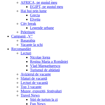
AFRICA, pe gustul meu
EGIPT, pe gustul meu
Hai hui prin lume
Grecia
Elveţia
City break
Legende urbane
Pelerinaje
Campanii „V”
Basarabia
Vacanţe la schi
Recomandări
Lecturi
Nicolae Iorga
Regina Maria a României
Vlad Margaritarescu
Turismul de altădată
Avizierul de vacanţe
Sfaturi de vacanţă
Lecturi de vacanţă
Top 3 vacanţe
Muzee, expoziţii, festivaluri
Travel News
Ştiri de turism la zi
Fun News