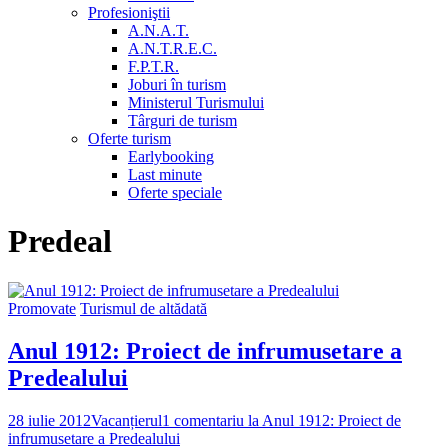
Profesioniştii
A.N.A.T.
A.N.T.R.E.C.
F.P.T.R.
Joburi în turism
Ministerul Turismului
Târguri de turism
Oferte turism
Earlybooking
Last minute
Oferte speciale
Predeal
Promovate
Turismul de altădată
Anul 1912: Proiect de infrumusetare a
Predealului
28 iulie 2012
Vacanțierul
1 comentariu
la Anul 1912: Proiect de
infrumusetare a Predealului