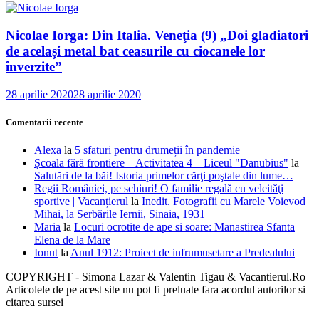
Nicolae Iorga: Din Italia. Veneţia (9) „Doi gladiatori
de același metal bat ceasurile cu ciocanele lor
înverzite”
28 aprilie 2020
28 aprilie 2020
Comentarii recente
Alexa
la
5 sfaturi pentru drumeții în pandemie
Școala fără frontiere – Activitatea 4 – Liceul "Danubius"
la
Salutări de la băi! Istoria primelor cărţi poştale din lume…
Regii României, pe schiuri! O familie regală cu veleităţi
sportive | Vacanțierul
la
Inedit. Fotografii cu Marele Voievod
Mihai, la Serbările Iernii, Sinaia, 1931
Maria
la
Locuri ocrotite de ape si soare: Manastirea Sfanta
Elena de la Mare
Ionut
la
Anul 1912: Proiect de infrumusetare a Predealului
COPYRIGHT - Simona Lazar & Valentin Tigau & Vacantierul.Ro
Articolele de pe acest site nu pot fi preluate fara acordul autorilor si
citarea sursei