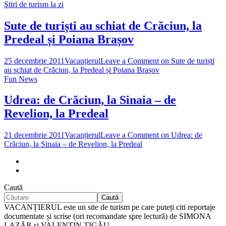
Ştiri de turism la zi
Sute de turiști au schiat de Crăciun, la
Predeal și Poiana Brașov
25 decembrie 2011
Vacanțierul
Leave a Comment
on Sute de turiști
au schiat de Crăciun, la Predeal și Poiana Brașov
Fun News
Udrea: de Crăciun, la Sinaia – de
Revelion, la Predeal
21 decembrie 2011
Vacanțierul
Leave a Comment
on Udrea: de
Crăciun, la Sinaia – de Revelion, la Predeal
Caută
Caută
VACANȚIERUL este un site de turism pe care puteți citi reportaje
documentate și scrise (ori recomandate spre lectură) de SIMONA
LAZĂR și VALENTIN ȚIGĂU