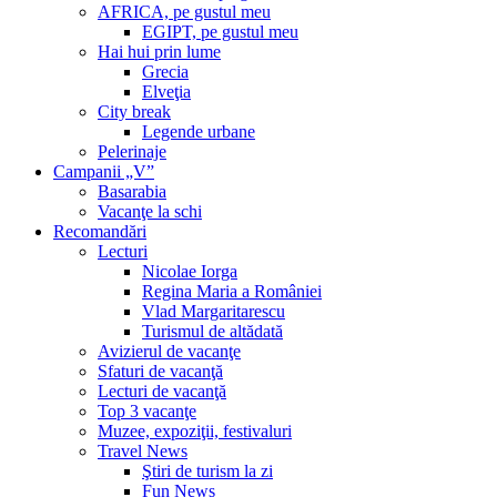
AFRICA, pe gustul meu
EGIPT, pe gustul meu
Hai hui prin lume
Grecia
Elveţia
City break
Legende urbane
Pelerinaje
Campanii „V”
Basarabia
Vacanţe la schi
Recomandări
Lecturi
Nicolae Iorga
Regina Maria a României
Vlad Margaritarescu
Turismul de altădată
Avizierul de vacanţe
Sfaturi de vacanţă
Lecturi de vacanţă
Top 3 vacanţe
Muzee, expoziţii, festivaluri
Travel News
Ştiri de turism la zi
Fun News