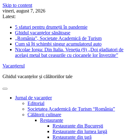
Skip to content
vineri, august 7, 2026
Latest:
5 sfaturi pentru drumeții în pandemie
Ghidul vacanțelor sănătoase
„România”, Societate Academică de Turism
Cum să îți schimbi singur acumulatorul auto
Nicolae Iorga: Din Italia. Veneţia (9) „Doi gladiatori de
același metal bat ceasurile cu ciocanele lor înverzite”
Vacanțierul
Ghidul vacanțelor și călătoriilor tale
Jurnal de vacanţier
Editorial
Societatea Academică de Turism “România”
Călătorii culinare
Restaurante
Restaurante din Bucureşti
Restaurante din lumea largă
Restaurante din ţară