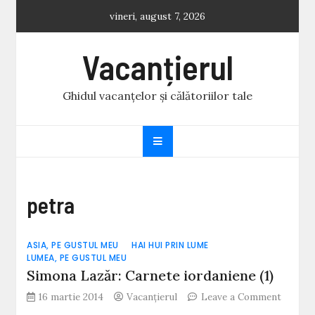
Skip
vineri, august 7, 2026
to
content
Vacanțierul
Ghidul vacanțelor și călătoriilor tale
petra
ASIA, PE GUSTUL MEU
HAI HUI PRIN LUME
LUMEA, PE GUSTUL MEU
Simona Lazăr: Carnete iordaniene (1)
16 martie 2014
Vacanțierul
Leave a Comment
on