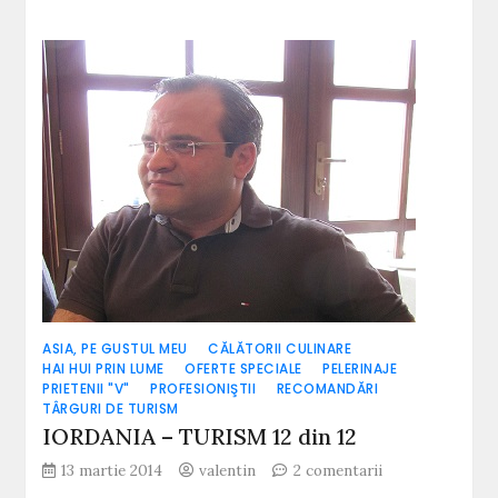
Simona
Lazăr:
Carnete
iordaniene
(1)
ASIA, PE GUSTUL MEU
CĂLĂTORII CULINARE
HAI HUI PRIN LUME
OFERTE SPECIALE
PELERINAJE
PRIETENII "V"
PROFESIONIŞTII
RECOMANDĂRI
TÂRGURI DE TURISM
IORDANIA – TURISM 12 din 12
la
13 martie 2014
valentin
2 comentarii
IORDANIA