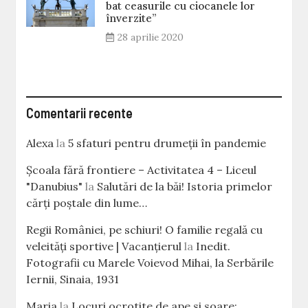
bat ceasurile cu ciocanele lor
înverzite”
28 aprilie 2020
Comentarii recente
Alexa
la
5 sfaturi pentru drumeții în pandemie
Școala fără frontiere – Activitatea 4 – Liceul
"Danubius"
la
Salutări de la băi! Istoria primelor
cărţi poştale din lume…
Regii României, pe schiuri! O familie regală cu
veleităţi sportive | Vacanțierul
la
Inedit.
Fotografii cu Marele Voievod Mihai, la Serbările
Iernii, Sinaia, 1931
Maria
la
Locuri ocrotite de ape si soare: