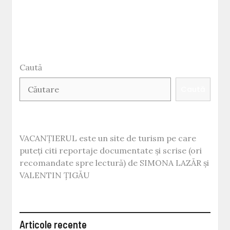
–
TURISM
12
din
12
Caută
Caută
VACANȚIERUL este un site de turism pe care
puteți citi reportaje documentate și scrise (ori
recomandate spre lectură) de SIMONA LAZĂR și
VALENTIN ȚIGĂU
Articole recente