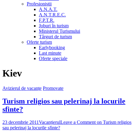
Profesioniştii
A.N.A.T.
A.N.T.R.E.C.
F.P.T.R.
Joburi în turism
Ministerul Turismului
Târguri de turism
Oferte turism
Earlybooking
Last minute
Oferte speciale
Kiev
Avizierul de vacanţe
Promovate
Turism religios sau pelerinaj la locurile
sfinte?
23 decembrie 2011
Vacanțierul
Leave a Comment
on Turism religios
sau pelerinaj la locurile sfinte?