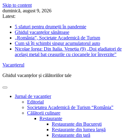
Skip to content
duminică, august 9, 2026
Latest:
5 sfaturi pentru drumeții în pandemie
Ghidul vacanțelor sănătoase
„România”, Societate Academică de Turism
Cum să îți schimbi singur acumulatorul auto
Nicolae Iorga: Din Italia. Veneţia (9) „Doi gladiatori de
același metal bat ceasurile cu ciocanele lor înverzite”
Vacanțierul
Ghidul vacanțelor și călătoriilor tale
Jurnal de vacanţier
Editorial
Societatea Academică de Turism “România”
Călătorii culinare
Restaurante
Restaurante din Bucureşti
Restaurante din lumea largă
Restaurante din ţară