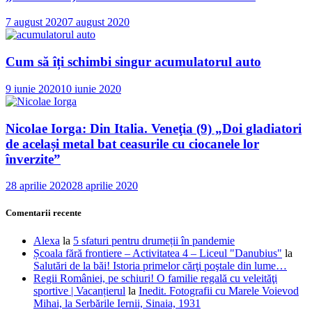
7 august 2020
7 august 2020
Cum să îți schimbi singur acumulatorul auto
9 iunie 2020
10 iunie 2020
Nicolae Iorga: Din Italia. Veneţia (9) „Doi gladiatori
de același metal bat ceasurile cu ciocanele lor
înverzite”
28 aprilie 2020
28 aprilie 2020
Comentarii recente
Alexa
la
5 sfaturi pentru drumeții în pandemie
Școala fără frontiere – Activitatea 4 – Liceul "Danubius"
la
Salutări de la băi! Istoria primelor cărţi poştale din lume…
Regii României, pe schiuri! O familie regală cu veleităţi
sportive | Vacanțierul
la
Inedit. Fotografii cu Marele Voievod
Mihai, la Serbările Iernii, Sinaia, 1931