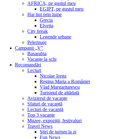
AFRICA, pe gustul meu
EGIPT, pe gustul meu
Hai hui prin lume
Grecia
Elveţia
City break
Legende urbane
Pelerinaje
Campanii „V”
Basarabia
Vacanţe la schi
Recomandări
Lecturi
Nicolae Iorga
Regina Maria a României
Vlad Margaritarescu
Turismul de altădată
Avizierul de vacanţe
Sfaturi de vacanţă
Lecturi de vacanţă
Top 3 vacanţe
Muzee, expoziţii, festivaluri
Travel News
Ştiri de turism la zi
Fun News