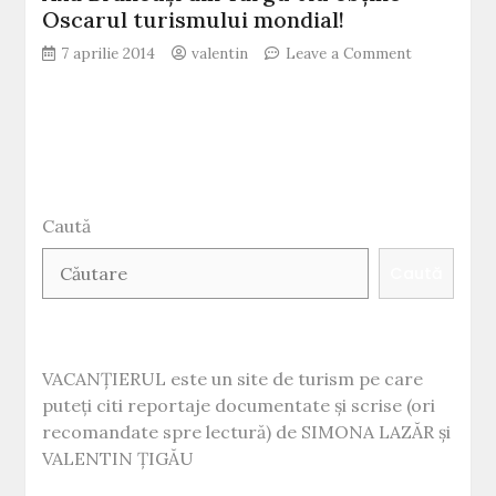
Oscarul turismului mondial!
on
7 aprilie 2014
valentin
Leave a Comment
Axa
Brâncuşi
din
Târgu-
Jiu
obține
Oscarul
Caută
turismului
mondial!
Caută
VACANȚIERUL este un site de turism pe care
puteți citi reportaje documentate și scrise (ori
recomandate spre lectură) de SIMONA LAZĂR și
VALENTIN ȚIGĂU