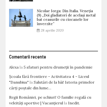
Nicolae Iorga: Din Italia. Veneţia
(9) „Doi gladiatori de același metal
bat ceasurile cu ciocanele lor
înverzite”
28 aprilie 2020
Comentarii recente
Alexa
la
5 sfaturi pentru drumeții în pandemie
Școala fără frontiere – Activitatea 4 – Liceul
"Danubius"
la
Salutări de la băi! Istoria primelor
cărţi poştale din lume…
Regii României, pe schiuri! O familie regală cu
veleităţi sportive | Vacanțierul
la
Inedit.