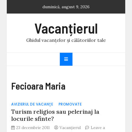
Skip
duminică, august 9, 2026
to
content
Vacanțierul
Ghidul vacanțelor și călătoriilor tale
Fecioara Maria
AVIZIERUL DE VACANŢE
PROMOVATE
Turism religios sau pelerinaj la
locurile sfinte?
23 decembrie 2011
Vacanțierul
Leave a