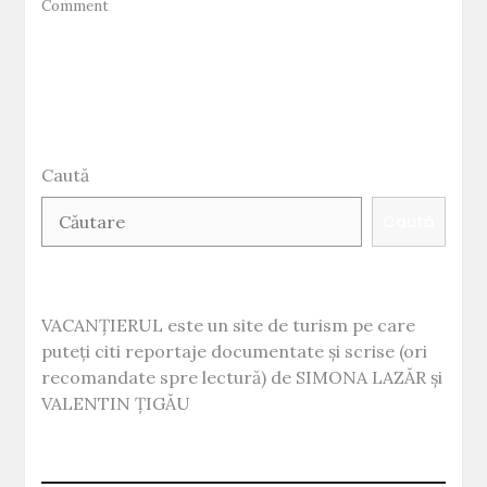
on
Comment
Turism
religios
sau
pelerinaj
la
locurile
sfinte?
Caută
Caută
VACANȚIERUL este un site de turism pe care
puteți citi reportaje documentate și scrise (ori
recomandate spre lectură) de SIMONA LAZĂR și
VALENTIN ȚIGĂU