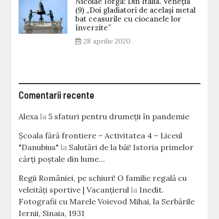
Nicolae Iorga: Din Italia. Veneţia
(9) „Doi gladiatori de același metal
bat ceasurile cu ciocanele lor
înverzite”
28 aprilie 2020
Comentarii recente
Alexa
la
5 sfaturi pentru drumeții în pandemie
Școala fără frontiere – Activitatea 4 – Liceul
"Danubius"
la
Salutări de la băi! Istoria primelor
cărţi poştale din lume…
Regii României, pe schiuri! O familie regală cu
veleităţi sportive | Vacanțierul
la
Inedit.
Fotografii cu Marele Voievod Mihai, la Serbările
Iernii, Sinaia, 1931