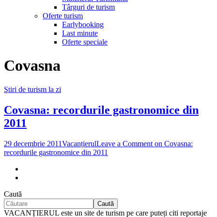
Târguri de turism
Oferte turism
Earlybooking
Last minute
Oferte speciale
Covasna
Ştiri de turism la zi
Covasna: recordurile gastronomice din
2011
29 decembrie 2011
Vacanțierul
Leave a Comment
on Covasna:
recordurile gastronomice din 2011
Caută
Caută
VACANȚIERUL este un site de turism pe care puteți citi reportaje