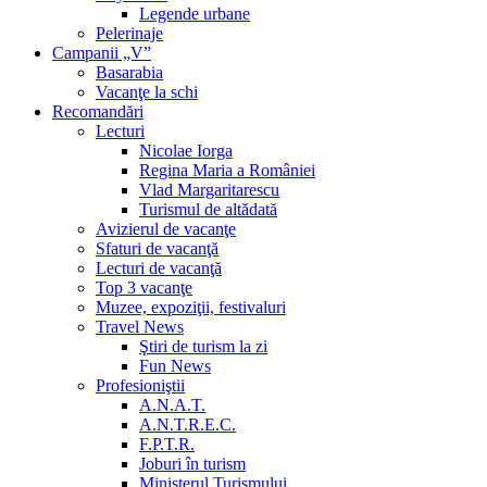
Legende urbane
Pelerinaje
Campanii „V”
Basarabia
Vacanţe la schi
Recomandări
Lecturi
Nicolae Iorga
Regina Maria a României
Vlad Margaritarescu
Turismul de altădată
Avizierul de vacanţe
Sfaturi de vacanţă
Lecturi de vacanţă
Top 3 vacanţe
Muzee, expoziţii, festivaluri
Travel News
Ştiri de turism la zi
Fun News
Profesioniştii
A.N.A.T.
A.N.T.R.E.C.
F.P.T.R.
Joburi în turism
Ministerul Turismului