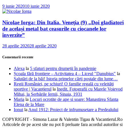
9 iunie 2020
10 iunie 2020
Nicolae Iorga: Din Italia. Veneţia (9) „Doi gladiatori
de același metal bat ceasurile cu ciocanele lor
înverzite”
28 aprilie 2020
28 aprilie 2020
Comentarii recente
Alexa
la
5 sfaturi pentru drumeții în pandemie
Școala fără frontiere – Activitatea 4 – Liceul "Danubius"
la
Salutări de la băi! Istoria primelor cărţi poştale din lume…
Regii României, pe schiuri! O familie regală cu veleităţi
sportive | Vacanțierul
la
Inedit. Fotografii cu Marele Voievod
Mihai, la Serbările Iernii, Sinaia, 1931
Maria
la
Locuri ocrotite de ape si soare: Manastirea Sfanta
Elena de la Mare
Ionut
la
Anul 1912: Proiect de infrumusetare a Predealului
COPYRIGHT - Simona Lazar & Valentin Tigau & Vacantierul.Ro
Articolele de pe acest site nu pot fi preluate fara acordul autorilor si