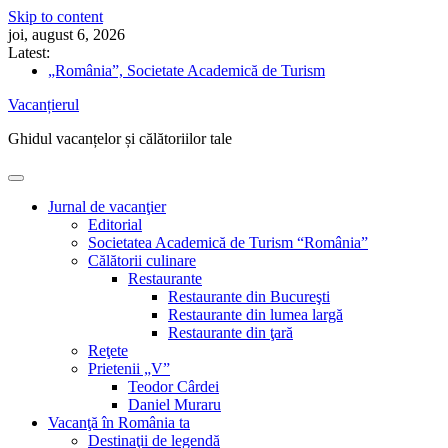
Skip to content
joi, august 6, 2026
Latest:
„România”, Societate Academică de Turism
Cum să îți schimbi singur acumulatorul auto
Vacanțierul
Nicolae Iorga: Din Italia. Veneţia (9) „Doi gladiatori de
același metal bat ceasurile cu ciocanele lor înverzite”
Ghidul vacanțelor și călătoriilor tale
5 sfaturi pentru drumeții în pandemie
Ghidul vacanțelor sănătoase
Jurnal de vacanţier
Editorial
Societatea Academică de Turism “România”
Călătorii culinare
Restaurante
Restaurante din Bucureşti
Restaurante din lumea largă
Restaurante din ţară
Reţete
Prietenii „V”
Teodor Cârdei
Daniel Muraru
Vacanţă în România ta
Destinaţii de legendă