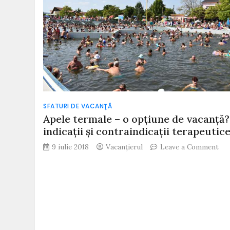
SFATURI DE VACANŢĂ
Apele termale – o opțiune de vacanță?
indicații și contraindicații terapeutic
on
9 iulie 2018
Vacanțierul
Leave a Comment
Ape
ter
–
o
opț
de
vac
Ce