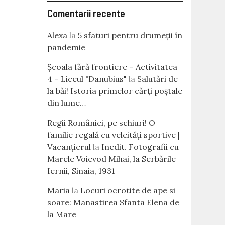
Comentarii recente
Alexa
la
5 sfaturi pentru drumeții în
pandemie
Școala fără frontiere – Activitatea
4 – Liceul "Danubius"
la
Salutări de
la băi! Istoria primelor cărţi poştale
din lume…
Regii României, pe schiuri! O
familie regală cu veleităţi sportive |
Vacanțierul
la
Inedit. Fotografii cu
Marele Voievod Mihai, la Serbările
Iernii, Sinaia, 1931
Maria
la
Locuri ocrotite de ape si
soare: Manastirea Sfanta Elena de
la Mare