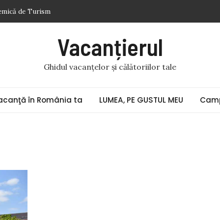
demică de Turism
 acumulatorul auto
Vacanțierul
eneţia (9) „Doi gladiatori de același metal bat ceasurile cu
Ghidul vacanțelor și călătoriilor tale
în pandemie
se
acanţă în România ta
LUMEA, PE GUSTUL MEU
Camp