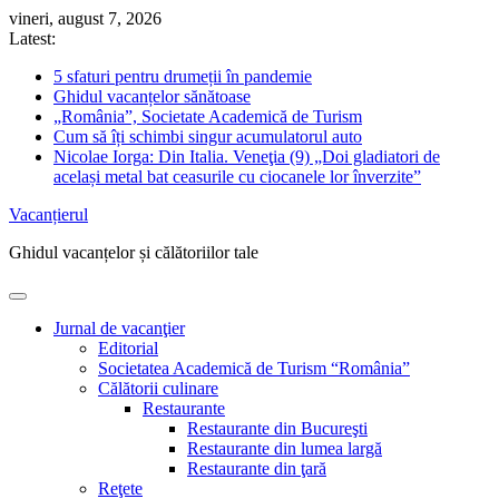
Skip
vineri, august 7, 2026
to
Latest:
content
5 sfaturi pentru drumeții în pandemie
Ghidul vacanțelor sănătoase
„România”, Societate Academică de Turism
Cum să îți schimbi singur acumulatorul auto
Nicolae Iorga: Din Italia. Veneţia (9) „Doi gladiatori de
același metal bat ceasurile cu ciocanele lor înverzite”
Vacanțierul
Ghidul vacanțelor și călătoriilor tale
Jurnal de vacanţier
Editorial
Societatea Academică de Turism “România”
Călătorii culinare
Restaurante
Restaurante din Bucureşti
Restaurante din lumea largă
Restaurante din ţară
Reţete