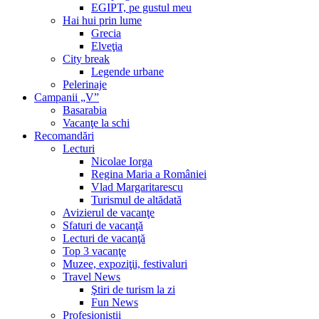
EGIPT, pe gustul meu
Hai hui prin lume
Grecia
Elveţia
City break
Legende urbane
Pelerinaje
Campanii „V”
Basarabia
Vacanţe la schi
Recomandări
Lecturi
Nicolae Iorga
Regina Maria a României
Vlad Margaritarescu
Turismul de altădată
Avizierul de vacanţe
Sfaturi de vacanţă
Lecturi de vacanţă
Top 3 vacanţe
Muzee, expoziţii, festivaluri
Travel News
Ştiri de turism la zi
Fun News
Profesioniştii