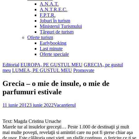
A.N.A.T.
A.N.T.R.E.C.
F.P.T.R.
Joburi în turism
Ministerul Turismului
Târguri de turism
Oferte turism
Earlybooking
Last minute
Oferte speciale
Editorial
EUROPA, PE GUSTUL MEU
GRECIA, pe gustul
meu
LUMEA, PE GUSTUL MEU
Promovate
Grecia – o mie de insule, o mie de
parfumuri estivale
11 iunie 2012
3 iunie 2022
Vacanțierul
Text: Magda Cristina Ursache
Marele tur al insulelor greceşti… Peste 1.000 de destinaţii şi mult
mai multe poveşti, revelaţii si amintiri care nu pot fi şterse chiar aşa
de uşor. Este călătoria unei vieţi, un răsfăţ continuu, o fericire ce ţi se