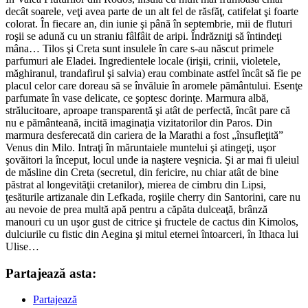
decât soarele, veţi avea parte de un alt fel de răs­făţ, catifelat şi foarte
colorat. În fiecare an, din iu­nie şi până în septembrie, mii de fluturi
roşii se adu­nă cu un straniu fâlfâit de aripi. Îndrăzniţi să în­tin­deţi
mâna… Tilos şi Creta sunt insulele în care s-au născut primele
parfumuri ale Eladei. Ingre­dien­te­le locale (irişii, crinii, violetele,
măghiranul, tran­dafirul şi salvia) erau combinate astfel încât să fie pe
placul celor care doreau să se învăluie în aro­mele pământului. Esenţe
parfumate în vase de­licate, ce şoptesc dorinţe. Marmura albă,
străluci­toa­re, aproape transparentă şi atât de perfectă, în­cât pare că
nu e pământeană, incită imaginaţia vizi­ta­torilor din Paros. Din
marmura desferecată din ca­rie­ra de la Marathi a fost „însufleţită”
Venus din Milo. Intraţi în măruntaiele muntelui şi atingeţi, uşor
şovăitori la început, locul unde ia naştere veş­nicia. Şi ar mai fi uleiul
de măsline din Creta (se­cretul, din fericire, nu chiar atât de bine
păstrat al longevităţii cretanilor), mierea de cimbru din Lipsi,
ţesăturile artizanale din Lefkada, roşiile cherry din Santorini, care nu
au nevoie de prea multă apă pentru a căpăta dulceaţă, brânză
manouri cu un uşor gust de citrice şi fructele de cactus din Kimolos,
dulciurile cu fistic din Aegina şi mitul eternei întoarceri, în Ithaca lui
Ulise…
Partajează asta:
Partajează