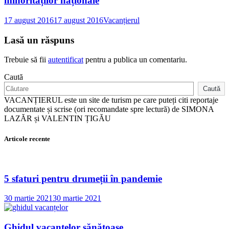
minorităților naționale
17 august 2016
17 august 2016
Vacanțierul
Lasă un răspuns
Trebuie să fii
autentificat
pentru a publica un comentariu.
Caută
Caută
VACANȚIERUL este un site de turism pe care puteți citi reportaje
documentate și scrise (ori recomandate spre lectură) de SIMONA
LAZĂR și VALENTIN ȚIGĂU
Articole recente
5 sfaturi pentru drumeții în pandemie
30 martie 2021
30 martie 2021
Ghidul vacanțelor sănătoase