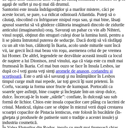
agaţă de suflet şi nu-ţi mai dă drumul.
Santorini este insula îndrăgostiţilor şi a mari­lor mistere, căci pe
aceste locuri, se pare, s-a ridicat odinioară Atlantida. Puteţi să o
căutaţi, răsco­lind cu înfrigurare nisipul roşu sau, şi mai bine, lăsaţi
apusul soarelui să vă ghideze călătoria ima­gi­nară dincolo de zidurile
anticului (imaginarului) oraş. Savuraţi un pahar cu vin alb Nihteri,
vinul nopţii, obţinut din struguri culeşi doar la lumina lu­nii, pentru a
li se păstra întrutotul puterea de se­duc­ţie. Dacă doriţi să vă răsfăţaţi
cu un alt vin bun, călă­toriţi în Ikaria, acolo unde miturile sunt încă
vii, iar grecii încă mai beau vin roşu, asemenea celui de pe vremea
lui Homer. De altfel, legendele ne dez­văluie această insulă ca locul
de naştere a lui Dioni­sos, zeul vinului, aşa că viaţa este cu mult mai
fru­moa­să în Ikaria. Cel mai bun ouzo se face în Insula Lesbos, iar
după ce-l veţi gusta veţi simţi
aromele de anason, coriandru şi
scorţişoară
. Este o artă să-l savuraţi şi nu întâmplător în Lesbos
timpul curge mult mai repede, iar toţi grecii îţi sunt prie­te­ni. În
Corfu, vacanţa ia forma unor fructe de kumquat. Portocalii ca
soarele spre asfinţit, bine coap­te şi încleştate într-un sirop dulce,
dulce. Încercaţi-le în toate „stările”: confiate, în dulceaţă sau sub
formă de lichior. Chios este insula copacilor care plâng cu lacrimi de
cristal. Masticul, răşina care se ob­ţine în miezul verii după crestarea
scoarţei co­pac­ilor de Pistacia lentiscus, este folosit în bucătărie (în­
gheţata şi produsele de patiserie sunt o tradiţie a acestei insule) şi
industria cosmetică.
În Valea Flu­tu­rilor din Rodos, insula cu mult mai frumoasă chiar