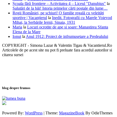
Școala fără frontiere – Activitatea 4 – Liceul "Danubius"
la
Salutări de la băi! Istoria primelor cărţi poştale din lume…
Regii României, pe schiuri! O familie regală cu veleităţi
sportive | Vacanțierul
la
Inedit. Fotografii cu Marele Voievod
Mihai, la Serbările Iernii, Sinaia, 1931
Maria
la
Locuri ocrotite de ape si soare: Manastirea Sfanta
Elena de la Mare
Ionut
la
Anul 1912: Proiect de infrumusetare a Predealului
COPYRIGHT - Simona Lazar & Valentin Tigau & Vacantierul.Ro
Articolele de pe acest site nu pot fi preluate fara acordul autorilor si
citarea sursei
blog despre frumos
Powered By:
WordPress
|
Theme:
MagazineBook
By OdieThemes