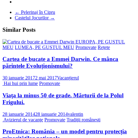
←
Pelerinaj în Cipru
Castelul Jocurilor
→
Similar Posts
EUROPA, PE GUSTUL
MEU
LUMEA, PE GUSTUL MEU
Promovate
Reţete
Cartea de bucate a Emmei Darwin. Ce mânca
părintele Evoluționismului?
30 ianuarie 2017
2 mai 2017
Vacanțierul
Hai hui prin lume
Promovate
Viaţa la minus 50 de grade. Mărturii de la Polul
Frigului.
28 ianuarie 2014
28 ianuarie 2014
valentin
Avizierul de vacanţe
Promovate
Tradiţii româneşti
ProEtnica: România – un model pentru protecția