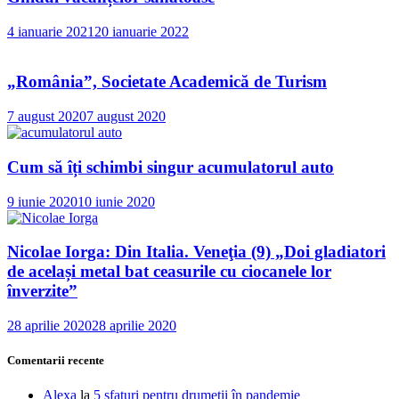
4 ianuarie 2021
20 ianuarie 2022
„România”, Societate Academică de Turism
7 august 2020
7 august 2020
Cum să îți schimbi singur acumulatorul auto
9 iunie 2020
10 iunie 2020
Nicolae Iorga: Din Italia. Veneţia (9) „Doi gladiatori
de același metal bat ceasurile cu ciocanele lor
înverzite”
28 aprilie 2020
28 aprilie 2020
Comentarii recente
Alexa
la
5 sfaturi pentru drumeții în pandemie