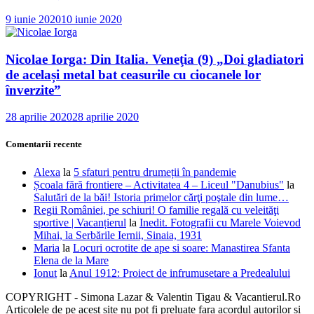
9 iunie 2020
10 iunie 2020
Nicolae Iorga: Din Italia. Veneţia (9) „Doi gladiatori
de același metal bat ceasurile cu ciocanele lor
înverzite”
28 aprilie 2020
28 aprilie 2020
Comentarii recente
Alexa
la
5 sfaturi pentru drumeții în pandemie
Școala fără frontiere – Activitatea 4 – Liceul "Danubius"
la
Salutări de la băi! Istoria primelor cărţi poştale din lume…
Regii României, pe schiuri! O familie regală cu veleităţi
sportive | Vacanțierul
la
Inedit. Fotografii cu Marele Voievod
Mihai, la Serbările Iernii, Sinaia, 1931
Maria
la
Locuri ocrotite de ape si soare: Manastirea Sfanta
Elena de la Mare
Ionut
la
Anul 1912: Proiect de infrumusetare a Predealului
COPYRIGHT - Simona Lazar & Valentin Tigau & Vacantierul.Ro
Articolele de pe acest site nu pot fi preluate fara acordul autorilor si