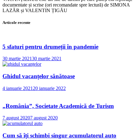
România!
documentate și scrise (ori recomandate spre lectură) de SIMONA
Locul
LAZĂR și VALENTIN ȚIGĂU
16
în
Articole recente
zelist.ro
5 sfaturi pentru drumeții în pandemie
30 martie 2021
30 martie 2021
Ghidul vacanțelor sănătoase
4 ianuarie 2021
20 ianuarie 2022
„România”, Societate Academică de Turism
7 august 2020
7 august 2020
Cum să îți schimbi singur acumulatorul auto