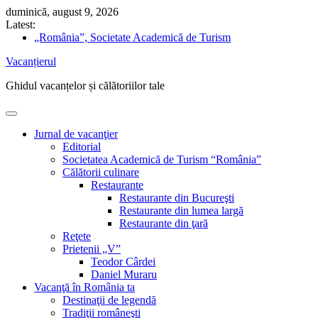
Skip
duminică, august 9, 2026
to
Latest:
content
„România”, Societate Academică de Turism
Cum să îți schimbi singur acumulatorul auto
Vacanțierul
Nicolae Iorga: Din Italia. Veneţia (9) „Doi gladiatori de
același metal bat ceasurile cu ciocanele lor înverzite”
Ghidul vacanțelor și călătoriilor tale
5 sfaturi pentru drumeții în pandemie
Ghidul vacanțelor sănătoase
Jurnal de vacanţier
Editorial
Societatea Academică de Turism “România”
Călătorii culinare
Restaurante
Restaurante din Bucureşti
Restaurante din lumea largă
Restaurante din ţară
Reţete
Prietenii „V”
Teodor Cârdei
Daniel Muraru
Vacanţă în România ta
Destinaţii de legendă
Tradiţii româneşti