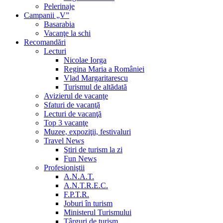
Pelerinaje
Campanii „V”
Basarabia
Vacanţe la schi
Recomandări
Lecturi
Nicolae Iorga
Regina Maria a României
Vlad Margaritarescu
Turismul de altădată
Avizierul de vacanţe
Sfaturi de vacanţă
Lecturi de vacanţă
Top 3 vacanţe
Muzee, expoziţii, festivaluri
Travel News
Ştiri de turism la zi
Fun News
Profesioniştii
A.N.A.T.
A.N.T.R.E.C.
F.P.T.R.
Joburi în turism
Ministerul Turismului
Târguri de turism