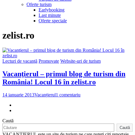
Oferte turism
Earlybooking
Last minute
Oferte speciale
zelist.ro
Lecturi de vacanţă
Promovate
Website-uri de turism
Vacanţierul – primul blog de turism din
România! Locul 16 în zelist.ro
la
14 ianuarie 2013
Vacanțierul
1 comentariu
Vacanţierul
–
primul
blog
Caută
de
turism
Caută
din
VACANȚIERUL este un site de turism pe care puteți citi reportaje