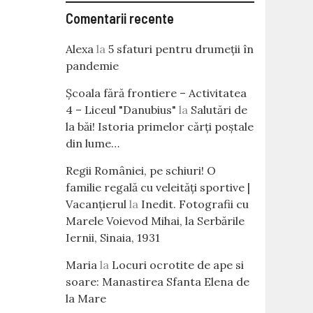
Comentarii recente
Alexa
la
5 sfaturi pentru drumeții în
pandemie
Școala fără frontiere – Activitatea
4 – Liceul "Danubius"
la
Salutări de
la băi! Istoria primelor cărţi poştale
din lume…
Regii României, pe schiuri! O
familie regală cu veleităţi sportive |
Vacanțierul
la
Inedit. Fotografii cu
Marele Voievod Mihai, la Serbările
Iernii, Sinaia, 1931
Maria
la
Locuri ocrotite de ape si
soare: Manastirea Sfanta Elena de
la Mare