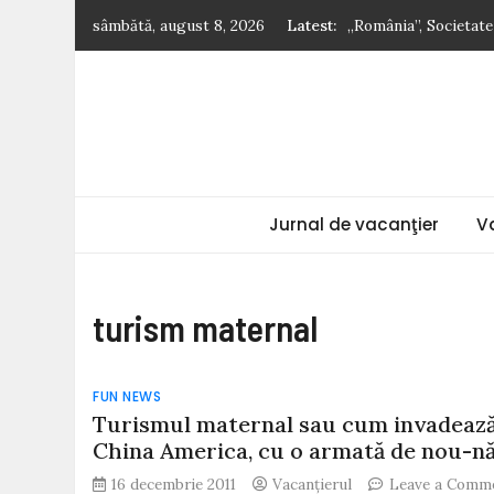
Skip
sâmbătă, august 8, 2026
Latest:
„România”, Societat
to
Cum să îți schimbi 
content
Nicolae Iorga: Din It
ciocanele lor înverzi
5 sfaturi pentru dru
Ghidul vacanțelor s
Jurnal de vacanţier
V
turism maternal
FUN NEWS
Turismul maternal sau cum invadeaz
China America, cu o armată de nou-nă
16 decembrie 2011
Vacanțierul
Leave a Comm