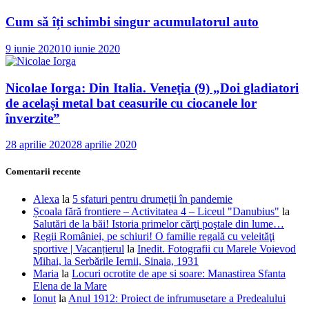
Cum să îți schimbi singur acumulatorul auto
9 iunie 2020
10 iunie 2020
Nicolae Iorga: Din Italia. Veneţia (9) „Doi gladiatori
de același metal bat ceasurile cu ciocanele lor
înverzite”
28 aprilie 2020
28 aprilie 2020
Comentarii recente
Alexa
la
5 sfaturi pentru drumeții în pandemie
Școala fără frontiere – Activitatea 4 – Liceul "Danubius"
la
Salutări de la băi! Istoria primelor cărţi poştale din lume…
Regii României, pe schiuri! O familie regală cu veleităţi
sportive | Vacanțierul
la
Inedit. Fotografii cu Marele Voievod
Mihai, la Serbările Iernii, Sinaia, 1931
Maria
la
Locuri ocrotite de ape si soare: Manastirea Sfanta
Elena de la Mare
Ionut
la
Anul 1912: Proiect de infrumusetare a Predealului