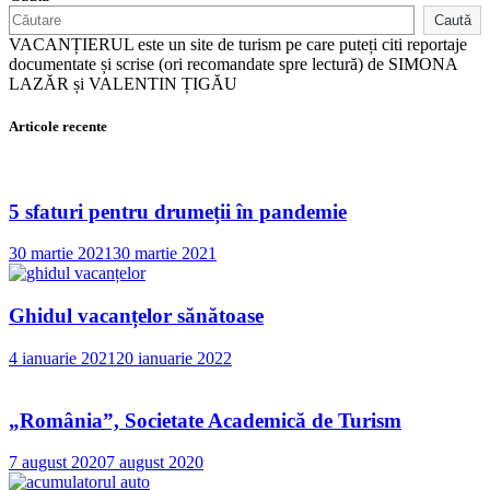
Caută
VACANȚIERUL este un site de turism pe care puteți citi reportaje
documentate și scrise (ori recomandate spre lectură) de SIMONA
LAZĂR și VALENTIN ȚIGĂU
Articole recente
5 sfaturi pentru drumeții în pandemie
30 martie 2021
30 martie 2021
Ghidul vacanțelor sănătoase
4 ianuarie 2021
20 ianuarie 2022
„România”, Societate Academică de Turism
7 august 2020
7 august 2020