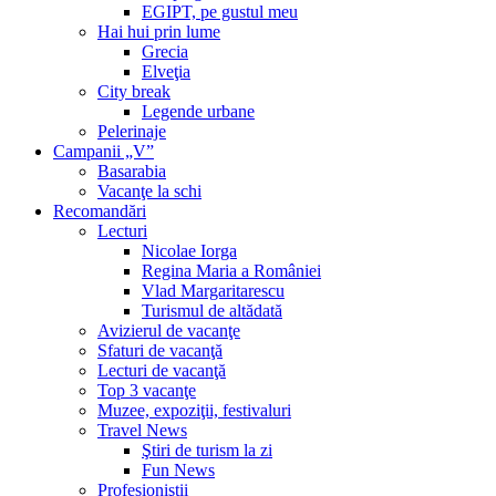
EGIPT, pe gustul meu
Hai hui prin lume
Grecia
Elveţia
City break
Legende urbane
Pelerinaje
Campanii „V”
Basarabia
Vacanţe la schi
Recomandări
Lecturi
Nicolae Iorga
Regina Maria a României
Vlad Margaritarescu
Turismul de altădată
Avizierul de vacanţe
Sfaturi de vacanţă
Lecturi de vacanţă
Top 3 vacanţe
Muzee, expoziţii, festivaluri
Travel News
Ştiri de turism la zi
Fun News
Profesioniştii