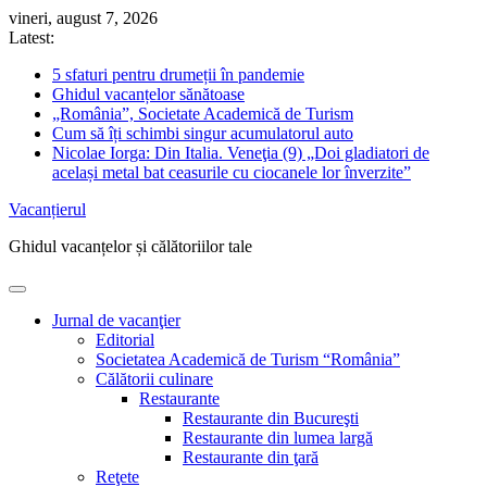
Skip
vineri, august 7, 2026
to
Latest:
content
5 sfaturi pentru drumeții în pandemie
Ghidul vacanțelor sănătoase
„România”, Societate Academică de Turism
Cum să îți schimbi singur acumulatorul auto
Nicolae Iorga: Din Italia. Veneţia (9) „Doi gladiatori de
același metal bat ceasurile cu ciocanele lor înverzite”
Vacanțierul
Ghidul vacanțelor și călătoriilor tale
Jurnal de vacanţier
Editorial
Societatea Academică de Turism “România”
Călătorii culinare
Restaurante
Restaurante din Bucureşti
Restaurante din lumea largă
Restaurante din ţară
Reţete