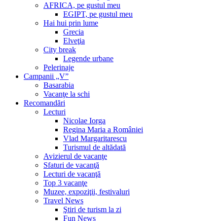
AFRICA, pe gustul meu
EGIPT, pe gustul meu
Hai hui prin lume
Grecia
Elveţia
City break
Legende urbane
Pelerinaje
Campanii „V”
Basarabia
Vacanţe la schi
Recomandări
Lecturi
Nicolae Iorga
Regina Maria a României
Vlad Margaritarescu
Turismul de altădată
Avizierul de vacanţe
Sfaturi de vacanţă
Lecturi de vacanţă
Top 3 vacanţe
Muzee, expoziţii, festivaluri
Travel News
Ştiri de turism la zi
Fun News