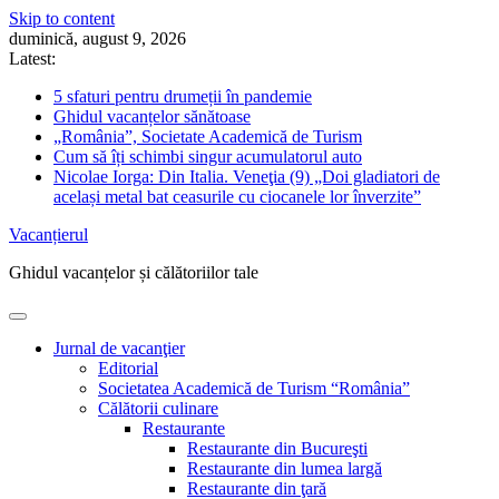
Skip to content
duminică, august 9, 2026
Latest:
5 sfaturi pentru drumeții în pandemie
Ghidul vacanțelor sănătoase
„România”, Societate Academică de Turism
Cum să îți schimbi singur acumulatorul auto
Nicolae Iorga: Din Italia. Veneţia (9) „Doi gladiatori de
același metal bat ceasurile cu ciocanele lor înverzite”
Vacanțierul
Ghidul vacanțelor și călătoriilor tale
Jurnal de vacanţier
Editorial
Societatea Academică de Turism “România”
Călătorii culinare
Restaurante
Restaurante din Bucureşti
Restaurante din lumea largă
Restaurante din ţară