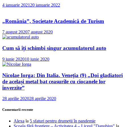
4 ianuarie 2021
20 ianuarie 2022
„România”, Societate Academică de Turism
7 august 2020
7 august 2020
Cum să îți schimbi singur acumulatorul auto
9 iunie 2020
10 iunie 2020
Nicolae Iorga: Din Italia. Veneţia (9) „Doi gladiatori
de același metal bat ceasurile cu ciocanele lor
înverzite”
28 aprilie 2020
28 aprilie 2020
Comentarii recente
Alexa
la
5 sfaturi pentru drumeții în pandemie
Școala fără frontiere – Activitatea 4 – Liceul "Danubius"
la