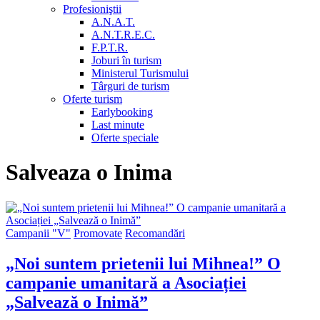
Profesioniştii
A.N.A.T.
A.N.T.R.E.C.
F.P.T.R.
Joburi în turism
Ministerul Turismului
Târguri de turism
Oferte turism
Earlybooking
Last minute
Oferte speciale
Salveaza o Inima
Campanii "V"
Promovate
Recomandări
„Noi suntem prietenii lui Mihnea!” O
campanie umanitară a Asociației
„Salvează o Inimă”