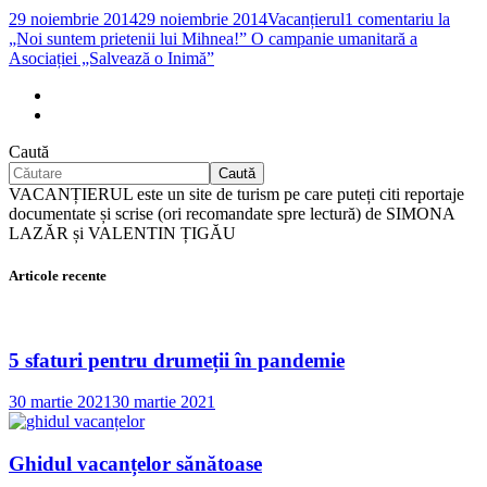
29 noiembrie 2014
29 noiembrie 2014
Vacanțierul
1 comentariu
la
„Noi suntem prietenii lui Mihnea!” O campanie umanitară a
Asociației „Salvează o Inimă”
Caută
Caută
VACANȚIERUL este un site de turism pe care puteți citi reportaje
documentate și scrise (ori recomandate spre lectură) de SIMONA
LAZĂR și VALENTIN ȚIGĂU
Articole recente
5 sfaturi pentru drumeții în pandemie
30 martie 2021
30 martie 2021
Ghidul vacanțelor sănătoase