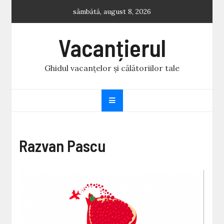
Skip
sâmbătă, august 8, 2026
to
content
Vacanțierul
Ghidul vacanțelor și călătoriilor tale
Razvan Pascu