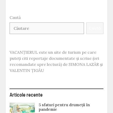
Pascu
își
deschide
Caută
o
agenție
Caută
de
PR
dedicată
exclusiv
industriei
VACANȚIERUL este un site de turism pe care
turismului
puteți citi reportaje documentate și scrise (ori
și
ospitalităț
recomandate spre lectură) de SIMONA LAZĂR și
VALENTIN ȚIGĂU
Articole recente
5 sfaturi pentru drumeții în
pandemie