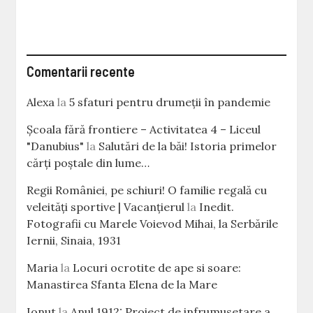
Comentarii recente
Alexa
la
5 sfaturi pentru drumeții în pandemie
Școala fără frontiere – Activitatea 4 – Liceul
"Danubius"
la
Salutări de la băi! Istoria primelor
cărţi poştale din lume…
Regii României, pe schiuri! O familie regală cu
veleităţi sportive | Vacanțierul
la
Inedit.
Fotografii cu Marele Voievod Mihai, la Serbările
Iernii, Sinaia, 1931
Maria
la
Locuri ocrotite de ape si soare:
Manastirea Sfanta Elena de la Mare
Ionut
la
Anul 1912: Proiect de infrumusetare a