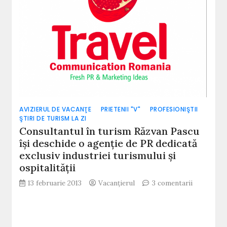
AVIZIERUL DE VACANŢE
PRIETENII "V"
PROFESIONIŞTII
ŞTIRI DE TURISM LA ZI
Consultantul în turism Răzvan Pascu
își deschide o agenție de PR dedicată
exclusiv industriei turismului și
ospitalității
la
13 februarie 2013
Vacanțierul
3 comentarii
Consultan
în
turism
Răzvan