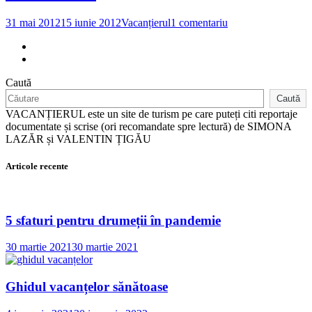
Taj
Ma
la
31 mai 2012
15 iunie 2012
Vacanțierul
1 comentariu
O
călătorie
culinară
pe
Caută
Marele
Drum
Caută
al
VACANȚIERUL este un site de turism pe care puteți citi reportaje
Caravanelor
documentate și scrise (ori recomandate spre lectură) de SIMONA
LAZĂR și VALENTIN ȚIGĂU
Articole recente
5 sfaturi pentru drumeții în pandemie
30 martie 2021
30 martie 2021
Ghidul vacanțelor sănătoase