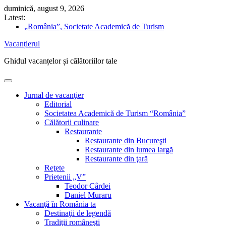
Skip
duminică, august 9, 2026
to
Latest:
content
„România”, Societate Academică de Turism
Cum să îți schimbi singur acumulatorul auto
Vacanțierul
Nicolae Iorga: Din Italia. Veneţia (9) „Doi gladiatori de
același metal bat ceasurile cu ciocanele lor înverzite”
Ghidul vacanțelor și călătoriilor tale
5 sfaturi pentru drumeții în pandemie
Ghidul vacanțelor sănătoase
Jurnal de vacanţier
Editorial
Societatea Academică de Turism “România”
Călătorii culinare
Restaurante
Restaurante din Bucureşti
Restaurante din lumea largă
Restaurante din ţară
Reţete
Prietenii „V”
Teodor Cârdei
Daniel Muraru
Vacanţă în România ta
Destinaţii de legendă
Tradiţii româneşti