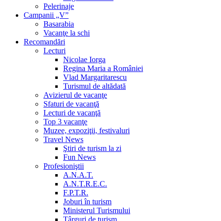
Pelerinaje
Campanii „V”
Basarabia
Vacanţe la schi
Recomandări
Lecturi
Nicolae Iorga
Regina Maria a României
Vlad Margaritarescu
Turismul de altădată
Avizierul de vacanţe
Sfaturi de vacanţă
Lecturi de vacanţă
Top 3 vacanţe
Muzee, expoziţii, festivaluri
Travel News
Ştiri de turism la zi
Fun News
Profesioniştii
A.N.A.T.
A.N.T.R.E.C.
F.P.T.R.
Joburi în turism
Ministerul Turismului
Târguri de turism