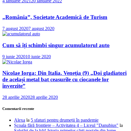
4 ianuarie 2021
20 ianuarie 2022
„România”, Societate Academică de Turism
7 august 2020
7 august 2020
Cum să îți schimbi singur acumulatorul auto
9 iunie 2020
10 iunie 2020
Nicolae Iorga: Din Italia. Veneţia (9) „Doi gladiatori
de același metal bat ceasurile cu ciocanele lor
înverzite”
28 aprilie 2020
28 aprilie 2020
Comentarii recente
Alexa
la
5 sfaturi pentru drumeții în pandemie
Școala fără frontiere – Activitatea 4 – Liceul "Danubius"
la
Salutări de la băi! Istoria primelor cărţi poştale din lume…