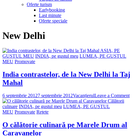
Oferte turism
Earlybooking
Last minute
Oferte speciale
New Delhi
ASIA, PE
GUSTUL MEU
INDIA, pe gustul meu
LUMEA, PE GUSTUL
MEU
Promovate
India contrastelor, de la New Delhi la Taj
Mahal
on
6 septembrie 2012
7 septembrie 2012
Vacanțierul
Leave a Comment
Ind
Călătorii
con
culinare
INDIA, pe gustul meu
LUMEA, PE GUSTUL
de
MEU
Promovate
Reţete
la
Ne
O călătorie culinară pe Marele Drum al
Del
Caravanelor
la