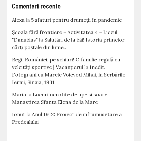
Comentarii recente
Alexa
la
5 sfaturi pentru drumeții în pandemie
Școala fără frontiere – Activitatea 4 – Liceul
"Danubius"
la
Salutări de la băi! Istoria primelor
cărţi poştale din lume…
Regii României, pe schiuri! O familie regală cu
veleităţi sportive | Vacanțierul
la
Inedit.
Fotografii cu Marele Voievod Mihai, la Serbările
Iernii, Sinaia, 1931
Maria
la
Locuri ocrotite de ape si soare:
Manastirea Sfanta Elena de la Mare
Ionut
la
Anul 1912: Proiect de infrumusetare a
Predealului