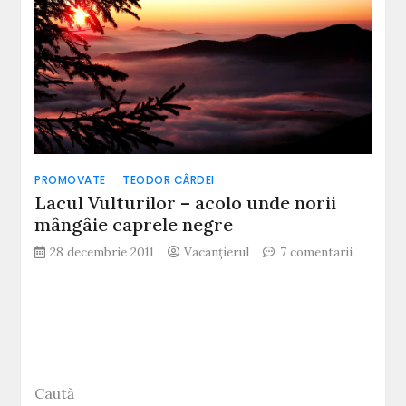
PROMOVATE
TEODOR CÂRDEI
Lacul Vulturilor – acolo unde norii
mângâie caprele negre
la
28 decembrie 2011
Vacanțierul
7 comentarii
Lacul
Vulturilo
–
acolo
unde
norii
mângâie
Caută
caprele