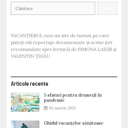
negre
Caută
VACANȚIERUL este un site de turism pe care
puteți citi reportaje documentate și scrise (ori
recomandate spre lectură) de SIMONA LAZĂR și
VALENTIN ȚIGĂU
Articole recente
5 sfaturi pentru drumeții în
pandemie
30 martie 2021
Ghidul vacanțelor sănătoase