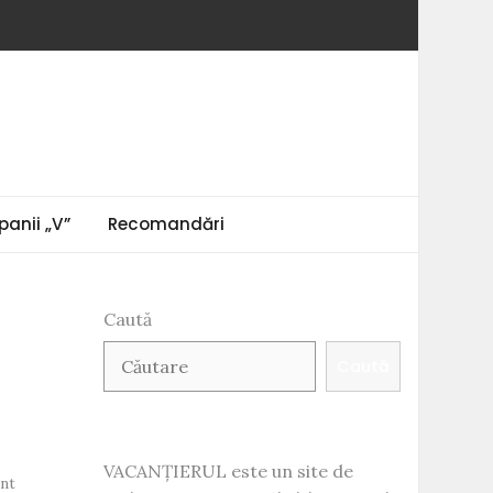
anii „V”
Recomandări
Caută
Caută
VACANȚIERUL este un site de
on
nt