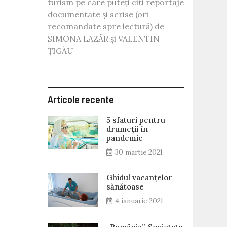
turism pe care puteți citi reportaje
FITUR
documentate și scrise (ori
2012
–
recomandate spre lectură) de
România
SIMONA LAZĂR și VALENTIN
la
ȚIGĂU
Târgul
Internaţional
de
Turism
de
Articole recente
la
Madrid
5 sfaturi pentru
drumeții în
pandemie
30 martie 2021
Ghidul vacanțelor
sănătoase
4 ianuarie 2021