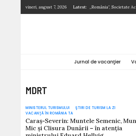
Skip
vineri, august 7, 2026
Latest:
„România”, Societate A
to
Cum să îți schimbi sin
content
Nicolae Iorga: Din Italia
ciocanele lor înverzite”
5 sfaturi pentru drumeț
Ghidul vacanțelor sănă
Jurnal de vacanţier
V
MDRT
MINISTERUL TURISMULUI
ŞTIRI DE TURISM LA ZI
VACANŢĂ ÎN ROMÂNIA TA
Caraş-Severin: Muntele Semenic, Mun
Mic şi Clisura Dunării – în atenţia
ministrului Eduard Hellvig