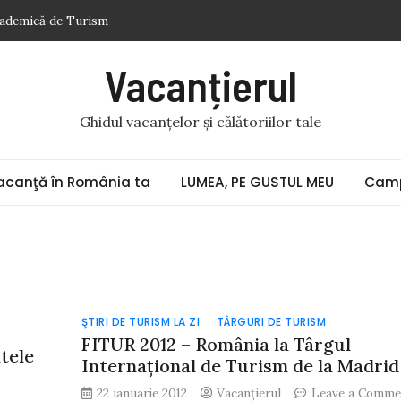
cademică de Turism
gur acumulatorul auto
Vacanțierul
. Veneţia (9) „Doi gladiatori de același metal bat ceasurile cu
Ghidul vacanțelor și călătoriilor tale
ii în pandemie
toase
acanţă în România ta
LUMEA, PE GUSTUL MEU
Camp
ŞTIRI DE TURISM LA ZI
TÂRGURI DE TURISM
FITUR 2012 – România la Târgul
tele
Internaţional de Turism de la Madrid
22 ianuarie 2012
Vacanțierul
Leave a Comme