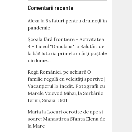
Comentarii recente
Alexa
la
5 sfaturi pentru drumeții în
pandemie
Școala fără frontiere – Activitatea
4 – Liceul "Danubius"
la
Salutări de
la băi! Istoria primelor cărţi poştale
din lume…
Regii României, pe schiuri! O
familie regală cu veleităţi sportive |
Vacanțierul
la
Inedit. Fotografii cu
Marele Voievod Mihai, la Serbările
Iernii, Sinaia, 1931
Maria
la
Locuri ocrotite de ape si
soare: Manastirea Sfanta Elena de
la Mare