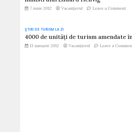
on
7 iunie 2012
Vacanțierul
Leave a Comment
Ca
Sev
Mu
ŞTIRI DE TURISM LA ZI
Se
4000 de unităţi de turism amendate în
Mu
Mi
13 ianuarie 2012
Vacanțierul
Leave a Commen
şi
Cli
Dun
–
în
ate
min
Ed
Hel