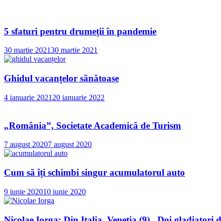
5 sfaturi pentru drumeții în pandemie
30 martie 2021
30 martie 2021
Ghidul vacanțelor sănătoase
4 ianuarie 2021
20 ianuarie 2022
„România”, Societate Academică de Turism
7 august 2020
7 august 2020
Cum să îți schimbi singur acumulatorul auto
9 iunie 2020
10 iunie 2020
Nicolae Iorga: Din Italia. Veneţia (9) „Doi gladiatori d