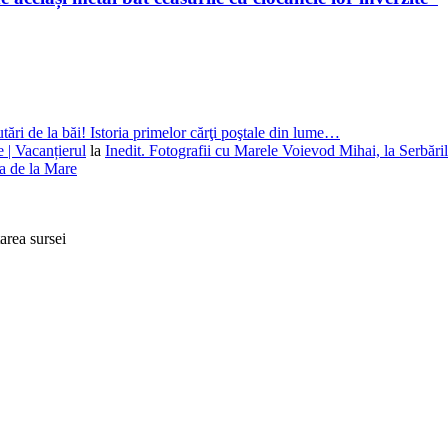
utări de la băi! Istoria primelor cărţi poştale din lume…
e | Vacanțierul
la
Inedit. Fotografii cu Marele Voievod Mihai, la Serbăril
na de la Mare
tarea sursei