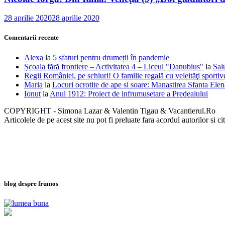
28 aprilie 2020
28 aprilie 2020
Comentarii recente
Alexa
la
5 sfaturi pentru drumeții în pandemie
Școala fără frontiere – Activitatea 4 – Liceul "Danubius"
la
Sal
Regii României, pe schiuri! O familie regală cu veleităţi sportiv
Maria
la
Locuri ocrotite de ape si soare: Manastirea Sfanta Ele
Ionut
la
Anul 1912: Proiect de infrumusetare a Predealului
COPYRIGHT - Simona Lazar & Valentin Tigau & Vacantierul.Ro
Articolele de pe acest site nu pot fi preluate fara acordul autorilor si ci
blog despre frumos