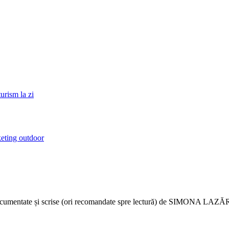
turism la zi
eting outdoor
e documentate și scrise (ori recomandate spre lectură) de SIMONA 