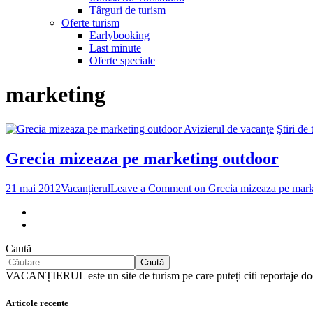
Târguri de turism
Oferte turism
Earlybooking
Last minute
Oferte speciale
marketing
Avizierul de vacanţe
Ştiri de 
Grecia mizeaza pe marketing outdoor
21 mai 2012
Vacanțierul
Leave a Comment
on Grecia mizeaza pe mark
Caută
Caută
VACANȚIERUL este un site de turism pe care puteți citi reportaj
Articole recente