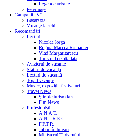
Legende urbane
Pelerinaje
Campanii „V”
Basarabia
Vacanţe la schi
Recomandări
Lecturi
Nicolae Iorga
Regina Maria a României
Vlad Margaritarescu
Turismul de altădată
Avizierul de vacanţe
Sfaturi de vacanţă
Lecturi de vacanţă
Top 3 vacanţe
Muzee, expoziţii, festivaluri
Travel News
Ştiri de turism la zi
Fun News
Profesioniştii
A.N.A.T.
A.N.T.R.E.C.
F.P.T.R.
Joburi în turism
Ministerul Turismului