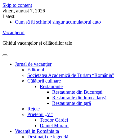
Skip to content
vineri, august 7, 2026
Latest:
Cum să îți schimbi singur acumulatorul auto
Nicolae Iorga: Din Italia. Veneţia (9) „Doi gladiatori de același 
Vacanțierul
5 sfaturi pentru drumeții în pandemie
Ghidul vacanțelor sănătoase
Ghidul vacanțelor și călătoriilor tale
„România”, Societate Academică de Turism
Jurnal de vacanţier
Editorial
Societatea Academică de Turism “România”
Călătorii culinare
Restaurante
Restaurante din Bucureşti
Restaurante din lumea largă
Restaurante din ţară
Reţete
Prietenii „V”
Teodor Cârdei
Daniel Muraru
Vacanţă în România ta
Destinaţii de legendă