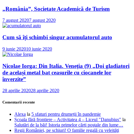
„România”, Societate Academică de Turism
7 august 2020
7 august 2020
Cum să îți schimbi singur acumulatorul auto
9 iunie 2020
10 iunie 2020
Nicolae Iorga: Din Italia. Veneţia (9) „Doi gladiatori
de același metal bat ceasurile cu ciocanele lor
înverzite”
28 aprilie 2020
28 aprilie 2020
Comentarii recente
Alexa
la
5 sfaturi pentru drumeții în pandemie
Școala fără frontiere – Activitatea 4 – Liceul "Danubius"
la
Salutări de la băi! Istoria primelor cărţi poştale din lume…
Regii României, pe schiuri! O familie regală cu veleităţi