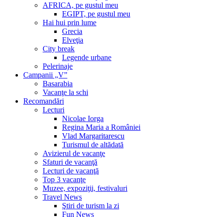
AFRICA, pe gustul meu
EGIPT, pe gustul meu
Hai hui prin lume
Grecia
Elveţia
City break
Legende urbane
Pelerinaje
Campanii „V”
Basarabia
Vacanţe la schi
Recomandări
Lecturi
Nicolae Iorga
Regina Maria a României
Vlad Margaritarescu
Turismul de altădată
Avizierul de vacanţe
Sfaturi de vacanţă
Lecturi de vacanţă
Top 3 vacanţe
Muzee, expoziţii, festivaluri
Travel News
Ştiri de turism la zi
Fun News