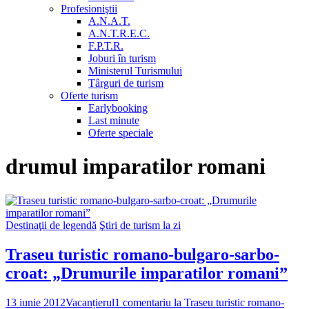
Profesioniştii
A.N.A.T.
A.N.T.R.E.C.
F.P.T.R.
Joburi în turism
Ministerul Turismului
Târguri de turism
Oferte turism
Earlybooking
Last minute
Oferte speciale
drumul imparatilor romani
Destinaţii de legendă
Ştiri de turism la zi
Traseu turistic romano-bulgaro-sarbo-
croat: „Drumurile imparatilor romani”
13 iunie 2012
Vacanțierul
1 comentariu
la Traseu turistic romano-