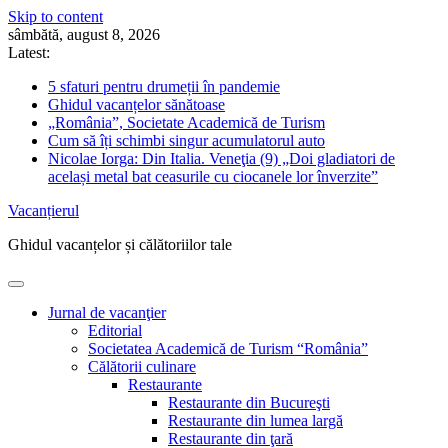
Skip to content
sâmbătă, august 8, 2026
Latest:
5 sfaturi pentru drumeții în pandemie
Ghidul vacanțelor sănătoase
„România”, Societate Academică de Turism
Cum să îți schimbi singur acumulatorul auto
Nicolae Iorga: Din Italia. Veneţia (9) „Doi gladiatori de
același metal bat ceasurile cu ciocanele lor înverzite”
Vacanțierul
Ghidul vacanțelor și călătoriilor tale
Jurnal de vacanţier
Editorial
Societatea Academică de Turism “România”
Călătorii culinare
Restaurante
Restaurante din Bucureşti
Restaurante din lumea largă
Restaurante din ţară