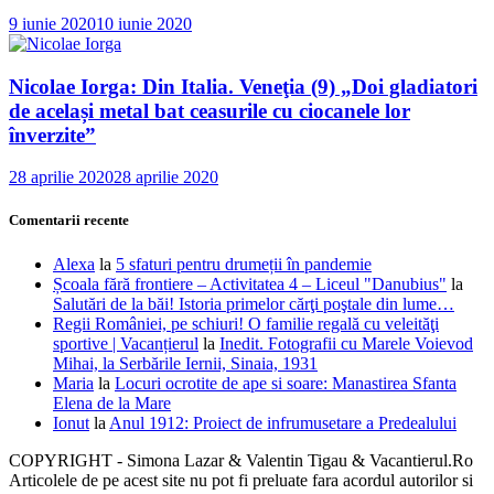
9 iunie 2020
10 iunie 2020
Nicolae Iorga: Din Italia. Veneţia (9) „Doi gladiatori
de același metal bat ceasurile cu ciocanele lor
înverzite”
28 aprilie 2020
28 aprilie 2020
Comentarii recente
Alexa
la
5 sfaturi pentru drumeții în pandemie
Școala fără frontiere – Activitatea 4 – Liceul "Danubius"
la
Salutări de la băi! Istoria primelor cărţi poştale din lume…
Regii României, pe schiuri! O familie regală cu veleităţi
sportive | Vacanțierul
la
Inedit. Fotografii cu Marele Voievod
Mihai, la Serbările Iernii, Sinaia, 1931
Maria
la
Locuri ocrotite de ape si soare: Manastirea Sfanta
Elena de la Mare
Ionut
la
Anul 1912: Proiect de infrumusetare a Predealului
COPYRIGHT - Simona Lazar & Valentin Tigau & Vacantierul.Ro
Articolele de pe acest site nu pot fi preluate fara acordul autorilor si