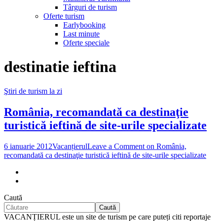
Târguri de turism
Oferte turism
Earlybooking
Last minute
Oferte speciale
destinatie ieftina
Ştiri de turism la zi
România, recomandată ca destinaţie
turistică ieftină de site-urile specializate
6 ianuarie 2012
Vacanțierul
Leave a Comment
on România,
recomandată ca destinaţie turistică ieftină de site-urile specializate
Caută
Caută
VACANȚIERUL este un site de turism pe care puteți citi reportaje