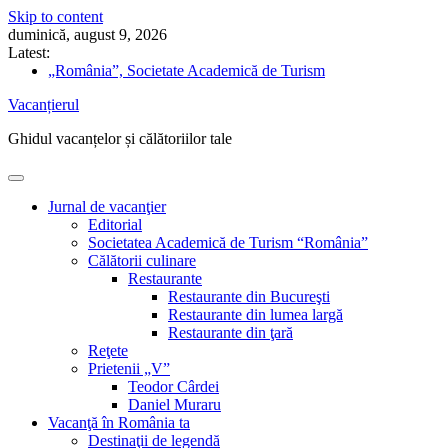
Skip to content
duminică, august 9, 2026
Latest:
„România”, Societate Academică de Turism
Cum să îți schimbi singur acumulatorul auto
Vacanțierul
Nicolae Iorga: Din Italia. Veneţia (9) „Doi gladiatori de
același metal bat ceasurile cu ciocanele lor înverzite”
Ghidul vacanțelor și călătoriilor tale
5 sfaturi pentru drumeții în pandemie
Ghidul vacanțelor sănătoase
Jurnal de vacanţier
Editorial
Societatea Academică de Turism “România”
Călătorii culinare
Restaurante
Restaurante din Bucureşti
Restaurante din lumea largă
Restaurante din ţară
Reţete
Prietenii „V”
Teodor Cârdei
Daniel Muraru
Vacanţă în România ta
Destinaţii de legendă