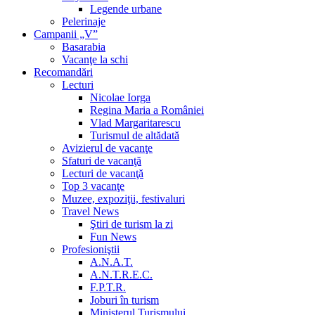
Legende urbane
Pelerinaje
Campanii „V”
Basarabia
Vacanţe la schi
Recomandări
Lecturi
Nicolae Iorga
Regina Maria a României
Vlad Margaritarescu
Turismul de altădată
Avizierul de vacanţe
Sfaturi de vacanţă
Lecturi de vacanţă
Top 3 vacanţe
Muzee, expoziţii, festivaluri
Travel News
Ştiri de turism la zi
Fun News
Profesioniştii
A.N.A.T.
A.N.T.R.E.C.
F.P.T.R.
Joburi în turism
Ministerul Turismului