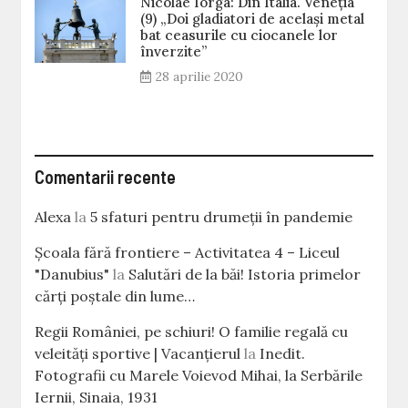
Nicolae Iorga: Din Italia. Veneţia
(9) „Doi gladiatori de același metal
bat ceasurile cu ciocanele lor
înverzite”
28 aprilie 2020
Comentarii recente
Alexa
la
5 sfaturi pentru drumeții în pandemie
Școala fără frontiere – Activitatea 4 – Liceul
"Danubius"
la
Salutări de la băi! Istoria primelor
cărţi poştale din lume…
Regii României, pe schiuri! O familie regală cu
veleităţi sportive | Vacanțierul
la
Inedit.
Fotografii cu Marele Voievod Mihai, la Serbările
Iernii, Sinaia, 1931