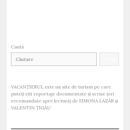
on
Trafic
în
condiţii
de
iarnă
pe
DN
Caută
67
D
Caută
Drobeta-
Turnu
Severin
VACANȚIERUL este un site de turism pe care
puteți citi reportaje documentate și scrise (ori
recomandate spre lectură) de SIMONA LAZĂR și
VALENTIN ȚIGĂU