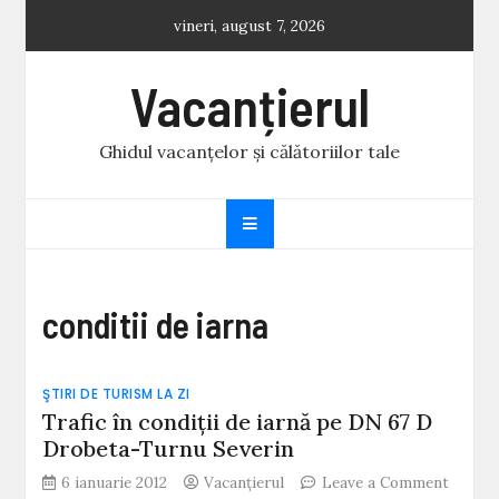
Skip
vineri, august 7, 2026
to
content
Vacanțierul
Ghidul vacanțelor și călătoriilor tale
conditii de iarna
ŞTIRI DE TURISM LA ZI
Trafic în condiţii de iarnă pe DN 67 D
Drobeta-Turnu Severin
6 ianuarie 2012
Vacanțierul
Leave a Comment