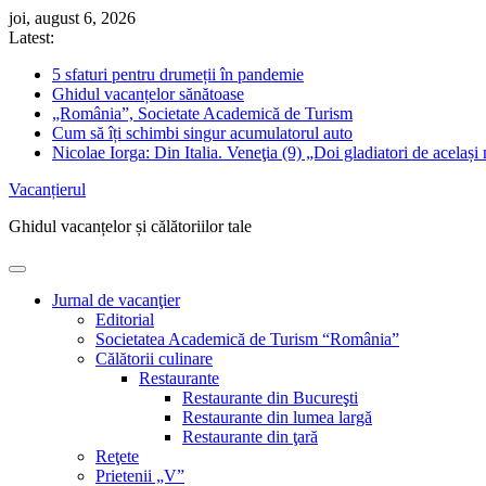
Skip
joi, august 6, 2026
to
Latest:
content
5 sfaturi pentru drumeții în pandemie
Ghidul vacanțelor sănătoase
„România”, Societate Academică de Turism
Cum să îți schimbi singur acumulatorul auto
Nicolae Iorga: Din Italia. Veneţia (9) „Doi gladiatori de același 
Vacanțierul
Ghidul vacanțelor și călătoriilor tale
Jurnal de vacanţier
Editorial
Societatea Academică de Turism “România”
Călătorii culinare
Restaurante
Restaurante din Bucureşti
Restaurante din lumea largă
Restaurante din ţară
Reţete
Prietenii „V”