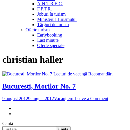
A.N.T.R.E.C.
F.P.T.R.
Joburi în turism
Ministerul Turismului
Târguri de turism
Oferte turism
Earlybooking
Last minute
Oferte speciale
christian haller
Lecturi de vacanţă
Recomandări
Bucuresti, Morilor No. 7
on
9 august 2012
9 august 2012
Vacanțierul
Leave a Comment
Bucuresti,
Morilor
No.
7
Caută
Caută