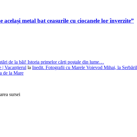
e același metal bat ceasurile cu ciocanele lor înverzite”
utări de la băi! Istoria primelor cărţi poştale din lume…
e | Vacanțierul
la
Inedit. Fotografii cu Marele Voievod Mihai, la Serbăril
na de la Mare
tarea sursei