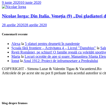
9 iunie 2020
10 iunie 2020
Nicolae Iorga: Din Italia. Veneţia (9) „Doi gladiatori d
28 aprilie 2020
28 aprilie 2020
Comentarii recente
Alexa
la
5 sfaturi pentru drumeții în pandemie
Școala fără frontiere – Activitatea 4 – Liceul "Danubius"
la
Sal
Regii României, pe schiuri! O familie regală cu veleităţi sportiv
Maria
la
Locuri ocrotite de ape si soare: Manastirea Sfanta Ele
Ionut
la
Anul 1912: Proiect de infrumusetare a Predealului
COPYRIGHT - Simona Lazar & Valentin Tigau & Vacantierul.Ro
Articolele de pe acest site nu pot fi preluate fara acordul autorilor si ci
blog despre frumos