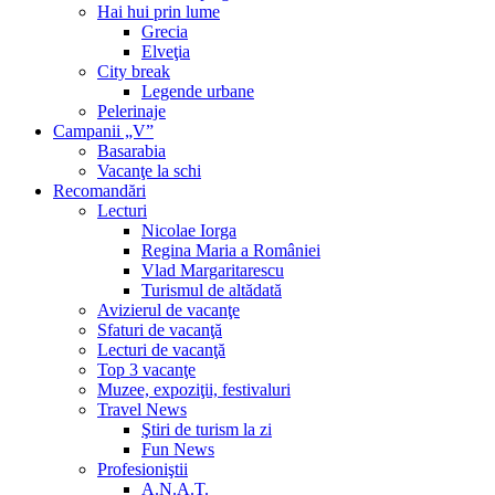
Hai hui prin lume
Grecia
Elveţia
City break
Legende urbane
Pelerinaje
Campanii „V”
Basarabia
Vacanţe la schi
Recomandări
Lecturi
Nicolae Iorga
Regina Maria a României
Vlad Margaritarescu
Turismul de altădată
Avizierul de vacanţe
Sfaturi de vacanţă
Lecturi de vacanţă
Top 3 vacanţe
Muzee, expoziţii, festivaluri
Travel News
Ştiri de turism la zi
Fun News
Profesioniştii
A.N.A.T.