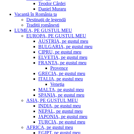
Teodor Cârdei
Daniel Muraru
Vacanţă în România ta
Destinaţii de legendă
Tradiţii româneşti
LUMEA, PE GUSTUL MEU
EUROPA, PE GUSTUL MEU
AUSTRIA, pe gustul meu
BULGARIA, pe gustul meu
CIPRU, pe gustul meu
ELVETIA, pe gustul meu
FRANTA, pe gustul meu
Provence
GRECIA, pe gustul meu
ITALIA, pe gustul meu
Veneţia
MALTA, pe gustul meu
SPANIA, pe gustul meu
ASIA, PE GUSTUL MEU
INDIA, pe gustul meu
NEPAL, pe gustul meu
JAPONIA, pe gustul meu
TURCIA, pe gustul meu
AFRICA, pe gustul meu
EGIPT, pe gustul meu