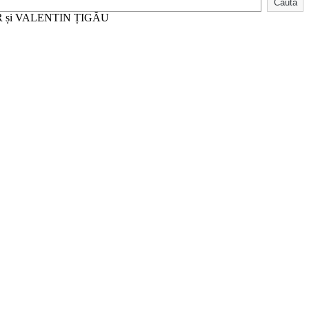
Caută
LAZĂR și VALENTIN ȚIGĂU