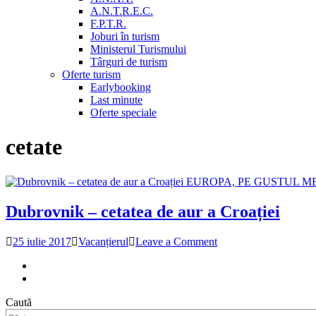
A.N.T.R.E.C.
F.P.T.R.
Joburi în turism
Ministerul Turismului
Târguri de turism
Oferte turism
Earlybooking
Last minute
Oferte speciale
cetate
EUROPA, PE GUSTUL M
Dubrovnik – cetatea de aur a Croației
on
25 iulie 2017
Vacanțierul
Leave a Comment
Dubrovnik
–
cetatea
de
Caută
aur