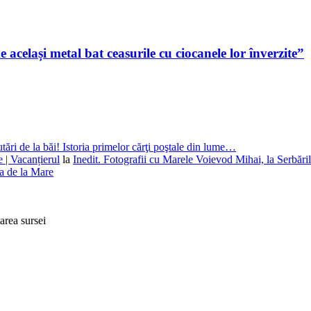
e același metal bat ceasurile cu ciocanele lor înverzite”
utări de la băi! Istoria primelor cărţi poştale din lume…
e | Vacanțierul
la
Inedit. Fotografii cu Marele Voievod Mihai, la Serbăril
na de la Mare
tarea sursei