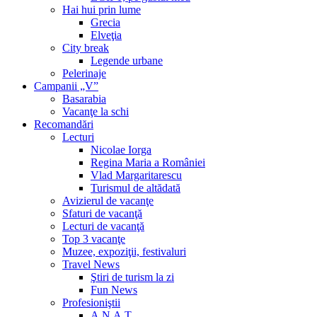
Hai hui prin lume
Grecia
Elveţia
City break
Legende urbane
Pelerinaje
Campanii „V”
Basarabia
Vacanţe la schi
Recomandări
Lecturi
Nicolae Iorga
Regina Maria a României
Vlad Margaritarescu
Turismul de altădată
Avizierul de vacanţe
Sfaturi de vacanţă
Lecturi de vacanţă
Top 3 vacanţe
Muzee, expoziţii, festivaluri
Travel News
Ştiri de turism la zi
Fun News
Profesioniştii
A.N.A.T.