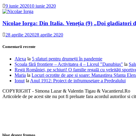
9 iunie 2020
10 iunie 2020
Nicolae Iorga: Din Italia. Veneţia (9) „Doi gladiatori d
28 aprilie 2020
28 aprilie 2020
Comentarii recente
Alexa
la
5 sfaturi pentru drumeții în pandemie
Școala fără frontiere – Activitatea 4 – Liceul "Danubius"
la
Sal
Regii României, pe schiuri! O familie regală cu veleităţi sportiv
Maria
la
Locuri ocrotite de ape si soare: Manastirea Sfanta Ele
Ionut
la
Anul 1912: Proiect de infrumusetare a Predealului
COPYRIGHT - Simona Lazar & Valentin Tigau & Vacantierul.Ro
Articolele de pe acest site nu pot fi preluate fara acordul autorilor si ci
blog despre frumos