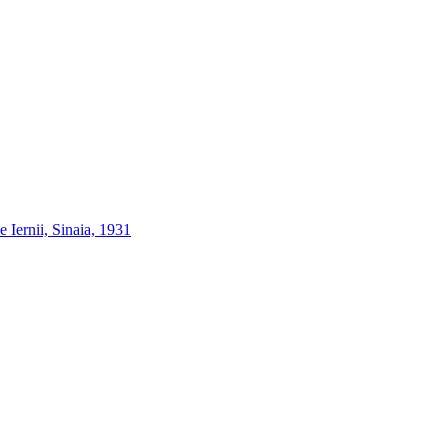
e Iernii, Sinaia, 1931