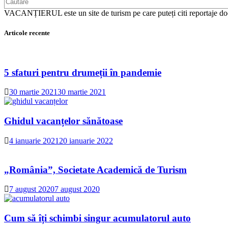
a
Croației
VACANȚIERUL este un site de turism pe care puteți citi reportaj
Articole recente
5 sfaturi pentru drumeții în pandemie
30 martie 2021
30 martie 2021
Ghidul vacanțelor sănătoase
4 ianuarie 2021
20 ianuarie 2022
„România”, Societate Academică de Turism
7 august 2020
7 august 2020
Cum să îți schimbi singur acumulatorul auto