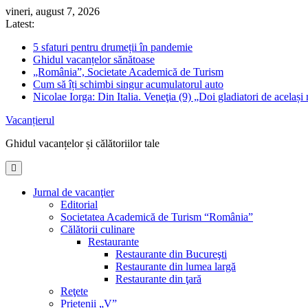
Skip
vineri, august 7, 2026
to
Latest:
content
5 sfaturi pentru drumeții în pandemie
Ghidul vacanțelor sănătoase
„România”, Societate Academică de Turism
Cum să îți schimbi singur acumulatorul auto
Nicolae Iorga: Din Italia. Veneţia (9) „Doi gladiatori de același 
Vacanțierul
Ghidul vacanțelor și călătoriilor tale
Jurnal de vacanţier
Editorial
Societatea Academică de Turism “România”
Călătorii culinare
Restaurante
Restaurante din Bucureşti
Restaurante din lumea largă
Restaurante din ţară
Reţete
Prietenii „V”